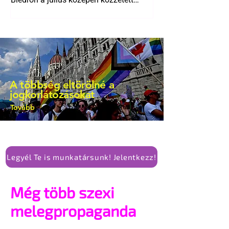
bejegyzésben.
A többség eltörölné a
jogkorlátozásokat
Tovább
Legyél Te is munkatársunk! Jelentkezz!
Még több szexi
melegpropaganda