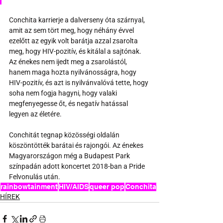
Conchita karrierje a dalverseny óta szárnyal, 
amit az sem tört meg, hogy néhány évvel 
ezelőtt az egyik volt barátja azzal zsarolta 
meg, hogy HIV-pozitív, és kitálal a sajtónak. 
Az énekes nem ijedt meg a zsarolástól, 
hanem maga hozta nyilvánosságra, hogy 
HIV-pozitív, és azt is nyilvánvalóvá tette, hogy 
soha nem fogja hagyni, hogy valaki 
megfenyegesse őt, és negatív hatással 
legyen az életére.
Conchitát tegnap közösségi oldalán 
köszöntötték barátai és rajongói. Az énekes 
Magyarországon még a Budapest Park 
színpadán adott koncertet 2018-ban a Pride 
Felvonulás után.
rainbowtainment
HIV/AIDS
queer pop
Conchita
HÍREK