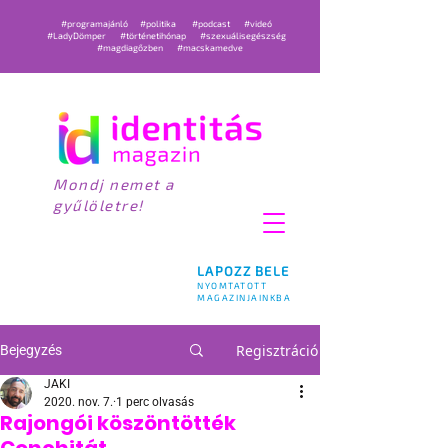
#programajánló
#politika
#podcast
#videó
#LadyDömper
#történetihónap
#szexuálisegészség
#magdiagőzben
#macskamedve
Mondj nemet a
gyűlöletre!
LAPOZZ BELE
NYOMTATOTT
MAGAZINJAINKBA
Regisztráció
Bejegyzés
JAKI
2020. nov. 7.
1 perc olvasás
Rajongói köszöntötték