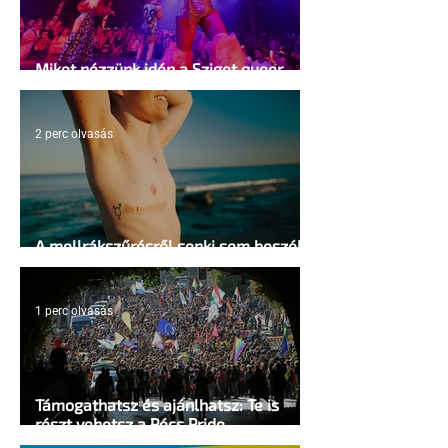
Miket nézzünk idén a Sziget queer
sátrában?
2 perc olvasás
A mellrákszűrésről senki sem beszél a
mellkasi műtétek után - pedig kellene
1 perc olvasás
Támogathatsz és ajánlhatsz: Te is
részt vehetsz a Pécs Pride
megvalósításában