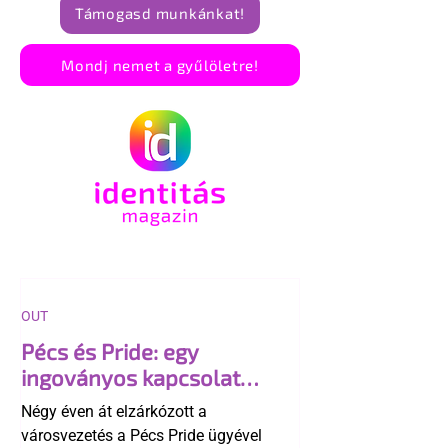
Támogasd munkánkat!
Mondj nemet a gyűlöletre!
OUT
Pécs és Pride: egy
ingoványos kapcsolat
története
Négy éven át elzárkózott a
városvezetés a Pécs Pride ügyével