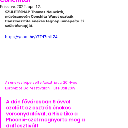
Conchitát
Frissítve:
2022. ápr. 12.
SZÜLETÉSNAP
 Thomas Neuwirth, 
művésznevén Conchita Wurst osztrák 
transzvesztita énekes tegnap ünnepelte 32. 
születésnapját. 
https://youtu.be/t7Zd7tslLZ4
Az énekes képviselte Ausztriát a 2014-es 
Eurovíziós Dalfesztiválon – Life Ball 2019
A dán fővárosban 6 évvel 
ezelőtt az osztrák énekes 
versenydalával, a Rise Like a 
Phoenix-szel megnyerte meg a 
dalfesztivált