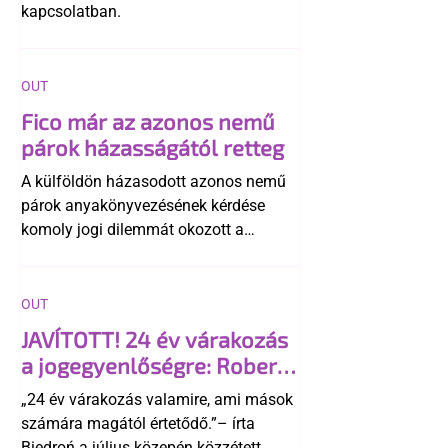
kapcsolatban.
OUT
Fico már az azonos nemű
párok házasságától retteg
A külföldön házasodott azonos nemű
párok anyakönyvezésének kérdése
komoly jogi dilemmát okozott a
szlovák belügynek, miközben Robert
Fico szerint az alkotmány
egyértelműen tiltja a házasságuk
OUT
elismerését. Közben az ellenzéken belül
JAVÍTOTT! 24 év várakozás
is vita robbant ki arról, hogy vissza
a jogegyenlőségre: Robert
kellene-e vonni a kormány konzervatív
Biedroń megindító üzenete
alkotmánymódosítását
„24 év várakozás valamire, ami mások
a lengyel bejegyzett
számára magától értetődő.”– írta
élettársi kapcsolatokért
Biedroń a július közepén közzétett