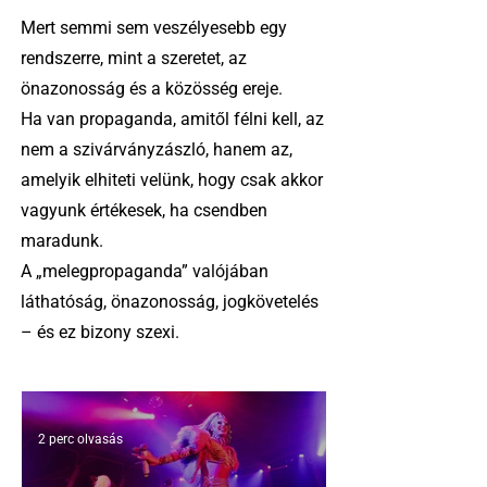
Mert semmi sem veszélyesebb egy
rendszerre, mint a szeretet, az
önazonosság és a közösség ereje.
Ha van propaganda, amitől félni kell, az
nem a szivárványzászló, hanem az,
amelyik elhiteti velünk, hogy csak akkor
vagyunk értékesek, ha csendben
maradunk.
A „melegpropaganda” valójában
láthatóság, önazonosság, jogkövetelés
– és ez bizony szexi.
2 perc olvasás