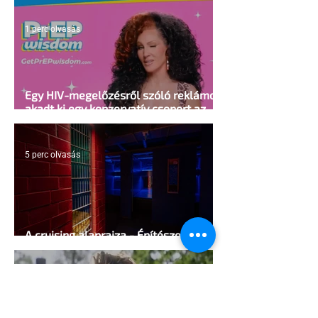
1 perc olvasás
Egy HIV-megelőzésről szóló reklámon
akadt ki egy konzervatív csoport az
Egyesült Államokban
5 perc olvasás
A cruising alaprajza - Építészeti
irányelvek a vágy maximalizálására
1 perc olvasás