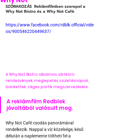
Why Not
SZÓRAKOZÁS
  Reklámfilmben szerepel a 
Why Not Bistro és a Why Not Café.
https://www.facebook.com/rdblk.official/vide
os/900546220449637/
A Why Not Bistro alkalmas zártkörű 
rendezvények, meglepetés születésnapok, 
bankettek, céges partik megszervezésére
A reklámfilm Redblek 
jóvoltából valósult meg.
Why Not Café csodás panorámával 
rendelkezik. Nappal a víz közelsége, késő 
délután a naplemente töltheti fel a 