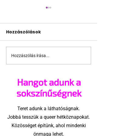
Hozzászólások
Hozzászólás írása...
Támogathatsz és
Egy HIV-mege
ajánlhatsz: Te is részt
szóló reklám
vehetsz a Pécs Pride
ki egy konzer
Hangot adunk a
megvalósításában
csoport az Eg
Államokban
sokszínűségnek
Teret adunk a láthatóságnak.
Jobbá tesszük a queer hétköznapokat.
Közösséget építünk, ahol mindenki
önmaga lehet.