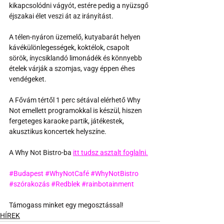
kikapcsolódni vágyót, estére pedig a nyüzsgő 
éjszakai élet veszi át az irányítást. 
A télen-nyáron üzemelő, kutyabarát helyen 
kávékülönlegességek, koktélok, csapolt 
sörök, ínycsiklandó limonádék és könnyebb 
ételek várják a szomjas, vagy éppen éhes 
vendégeket. 
A Fővám tértől 1 perc sétával elérhető Why 
Not emellett programokkal is készül, hiszen 
fergeteges karaoke partik, játékestek, 
akusztikus koncertek helyszíne.
A Why Not Bistro-ba 
itt tudsz asztalt foglalni.
#Budapest
#WhyNotCafé
#WhyNotBistro
#szórakozás
#Redblek
#rainbotainment
Támogass minket egy megosztással!
HÍREK