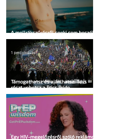
A mellrákszűrésről senki sem beszél a
mellkasi műtétek után - pedig kellene
1 perc olvasás
Támogathatsz és ajánlhatsz: Te is
részt vehetsz a Pécs Pride
megvalósításában
1 perc olvasás
Egy HIV-megelőzésről szóló reklámon