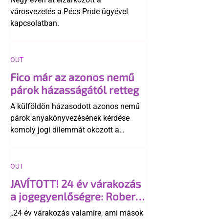
városvezetés a Pécs Pride ügyével
kapcsolatban.
OUT
Fico már az azonos nemű
párok házasságától retteg
A külföldön házasodott azonos nemű
párok anyakönyvezésének kérdése
komoly jogi dilemmát okozott a
szlovák belügynek, miközben Robert
Fico szerint az alkotmány
egyértelműen tiltja a házasságuk
OUT
elismerését. Közben az ellenzéken belül
JAVÍTOTT! 24 év várakozás
is vita robbant ki arról, hogy vissza
a jogegyenlőségre: Robert
kellene-e vonni a kormány konzervatív
Biedroń megindító üzenete
alkotmánymódosítását
„24 év várakozás valamire, ami mások