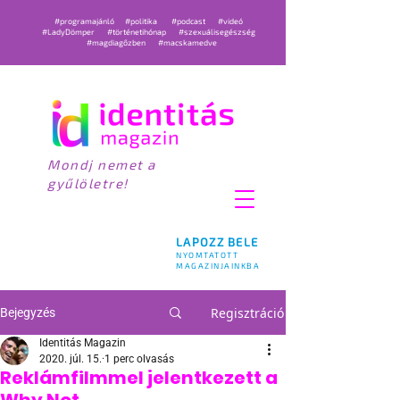
#programajánló
#politika
#podcast
#videó
#LadyDömper
#történetihónap
#szexuálisegészség
#magdiagőzben
#macskamedve
Mondj nemet a
gyűlöletre!
LAPOZZ BELE
NYOMTATOTT
MAGAZINJAINKBA
Regisztráció
Bejegyzés
Identitás Magazin
2020. júl. 15.
1 perc olvasás
Reklámfilmmel jelentkezett a