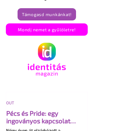
Támogasd munkánkat!
Mondj nemet a gyűlöletre!
OUT
Pécs és Pride: egy
ingoványos kapcsolat
története
Négy éven át elzárkózott a