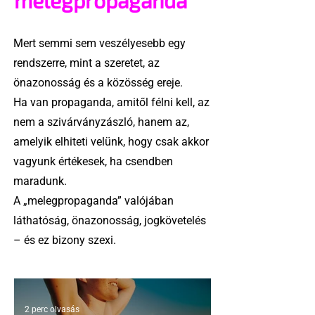
melegpropaganda
Mert semmi sem veszélyesebb egy
rendszerre, mint a szeretet, az
önazonosság és a közösség ereje.
Ha van propaganda, amitől félni kell, az
nem a szivárványzászló, hanem az,
amelyik elhiteti velünk, hogy csak akkor
vagyunk értékesek, ha csendben
maradunk.
A „melegpropaganda” valójában
láthatóság, önazonosság, jogkövetelés
– és ez bizony szexi.
2 perc olvasás