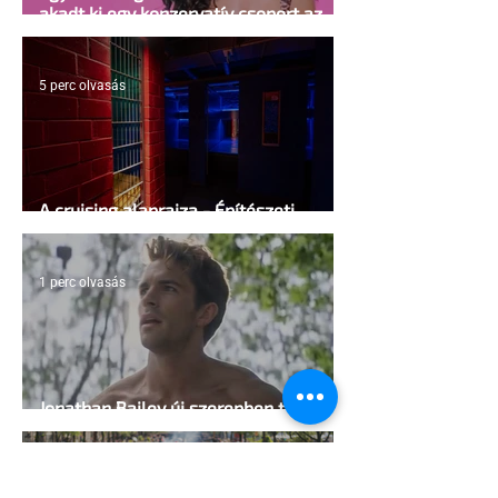
akadt ki egy konzervatív csoport az
Egyesült Államokban
5 perc olvasás
A cruising alaprajza - Építészeti
irányelvek a vágy maximalizálására
1 perc olvasás
Jonathan Bailey új szerepben tér
vissza
2 perc olvasás