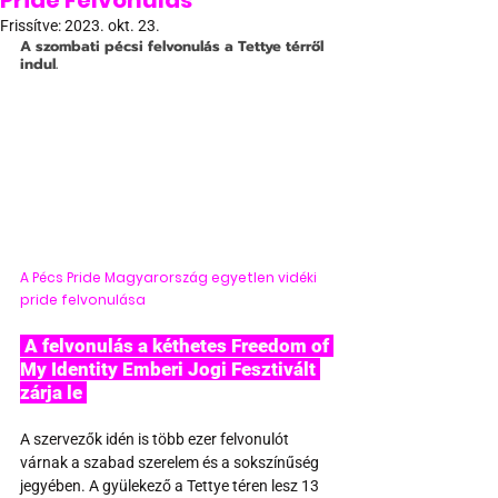
Pride Felvonulás
Frissítve:
2023. okt. 23.
A szombati pécsi felvonulás a Tettye térről 
indul.
A Pécs Pride Magyarország egyetlen vidéki 
pride felvonulása
 A felvonulás a kéthetes Freedom of 
My Identity Emberi Jogi Fesztivált 
zárja le 
A szervezők idén is több ezer felvonulót 
várnak a szabad szerelem és a sokszínűség 
jegyében. A gyülekező a Tettye téren lesz 13 