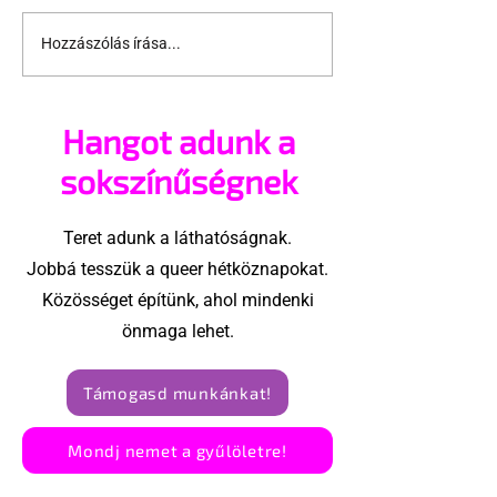
Hozzászólás írása...
Hagyjuk, hogy a
Egy elfeledett
csípőnk vezessen, és
leszbikus
táncoljunk vidáman
történelembő
Hangot adunk a
együtt!
Allan pere
sokszínűségnek
Teret adunk a láthatóságnak.
Jobbá tesszük a queer hétköznapokat.
Közösséget építünk, ahol mindenki
önmaga lehet.
Támogasd munkánkat!
Mondj nemet a gyűlöletre!