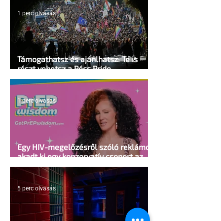
1 perc olvasás
Támogathatsz és ajánlhatsz: Te is
részt vehetsz a Pécs Pride
megvalósításában
1 perc olvasás
Egy HIV-megelőzésről szóló reklámon
akadt ki egy konzervatív csoport az
Egyesült Államokban
5 perc olvasás