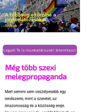
A többség eltörölné a
jogkorlátozásokat
Tovább
Legyél Te is munkatársunk! Jelentkezz!
Még több szexi
melegpropaganda
Mert semmi sem veszélyesebb egy
rendszerre, mint a szeretet, az
önazonosság és a közösség ereje.