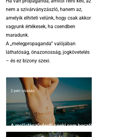
Ha van propaganda, amitől félni kell, az
nem a szivárványzászló, hanem az,
amelyik elhiteti velünk, hogy csak akkor
vagyunk értékesek, ha csendben
maradunk.
A „melegpropaganda” valójában
láthatóság, önazonosság, jogkövetelés
– és ez bizony szexi.
2 perc olvasás
A mellrákszűrésről senki sem beszél a
mellkasi műtétek után - pedig kellene