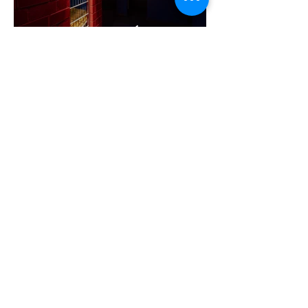
A cruising alaprajza - Építészeti
irányelvek a vágy maximalizálására
1 perc olvasás
Jonathan Bailey új szerepben tér
vissza
2 perc olvasás
Terrortámadás árnyékában tartják az
idei WorldPride-ot Amszterdamban