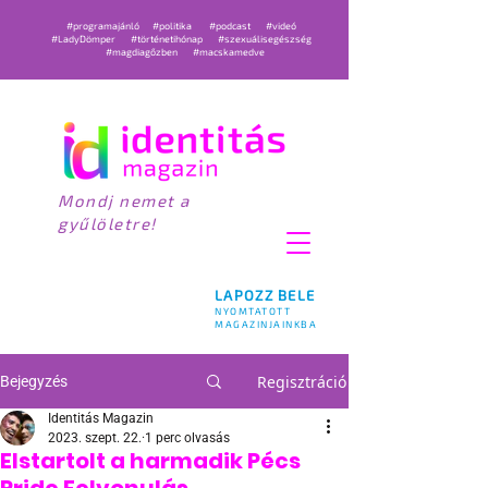
#programajánló
#politika
#podcast
#videó
#LadyDömper
#történetihónap
#szexuálisegészség
#magdiagőzben
#macskamedve
Mondj nemet a
gyűlöletre!
LAPOZZ BELE
NYOMTATOTT
MAGAZINJAINKBA
Regisztráció
Bejegyzés
Identitás Magazin
2023. szept. 22.
1 perc olvasás
Elstartolt a harmadik Pécs