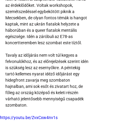
az érdeklődőket. Voltak workshopok, 
szemétszedéssel egybekötött piknik a 
Mecsekben, de olyan fontos témák is hangot 
kaptak, mint az ukrán fiatalok helyzete a 
háborúban és a queer fiatalok mentális 
egészsége. Idén a záróbuli az E78-as 
koncertteremben lesz szombat este tíztől.
Tavaly az időjárás nem volt túl kegyes a 
felvonulókhoz, és az előrejelzések szerint idén 
is szükség lesz az esernyőkre. A péntekig 
tartó kellemes nyarat idéző időjárást egy 
hidegfront zavarja meg szombaton 
hajnalban, ami sok esőt és zivatart hoz, de 
főleg az ország középső és keleti részén 
várható jelentősebb mennyiségű csapadék 
szombaton. 
https://youtu.be/ZvxCxw4nv1s