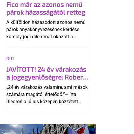
Fico már az azonos nemű
párok házasságától retteg
A külföldön házasodott azonos nemű
párok anyakönyvezésének kérdése
komoly jogi dilemmát okozott a
szlovák belügynek, miközben Robert
Fico szerint az alkotmány
egyértelműen tiltja a házasságuk
OUT
elismerését. Közben az ellenzéken belül
JAVÍTOTT! 24 év várakozás
is vita robbant ki arról, hogy vissza
a jogegyenlőségre: Robert
kellene-e vonni a kormány konzervatív
Biedroń megindító üzenete
alkotmánymódosítását
„24 év várakozás valamire, ami mások
a lengyel bejegyzett
számára magától értetődő.”– írta
élettársi kapcsolatokért
Biedroń a július közepén közzétett
bejegyzésben.