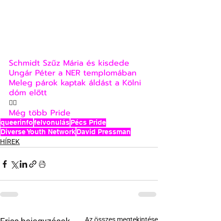
Schmidt Szűz Mária és kisdede 
Ungár Péter a NER templomában
Meleg párok kaptak áldást a Kölni 
dóm előtt
🏳‍🌈
Még több Pride
queerinfo
felvonulás
Pécs Pride
Diverse Youth Network
David Pressman
HÍREK
Az összes megtekintése