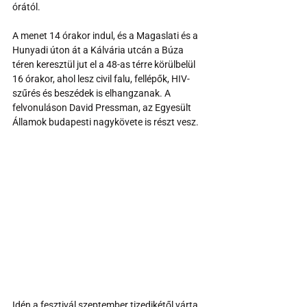
órától. 
A menet 14 órakor indul, és a Magaslati és a 
Hunyadi úton át a Kálvária utcán a Búza 
téren keresztül jut el a 48-as térre körülbelül 
16 órakor, ahol lesz civil falu, fellépők, HIV-
szűrés és beszédek is elhangzanak. A 
felvonuláson David Pressman, az Egyesült 
Államok budapesti nagykövete is részt vesz.
Idén a fesztivál szeptember tizedikétől várta 