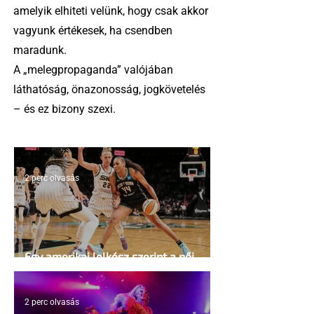
amelyik elhiteti velünk, hogy csak akkor
vagyunk értékesek, ha csendben
maradunk.
A „melegpropaganda” valójában
láthatóság, önazonosság, jogkövetelés
– és ez bizony szexi.
2 perc olvasás
Egy amerikai lelkész szerint a női
kosárlabda transzneműséghez vezet
2 perc olvasás