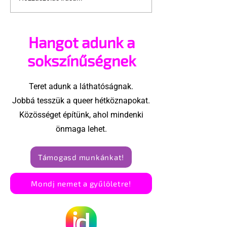
A nagy orrú
Újabb részlet
férfiaknak nagyobb
derültek ki a 
farka van?
ügyről
Hangot adunk a
sokszínűségnek
Teret adunk a láthatóságnak.
Jobbá tesszük a queer hétköznapokat.
Közösséget építünk, ahol mindenki
önmaga lehet.
Támogasd munkánkat!
Mondj nemet a gyűlöletre!