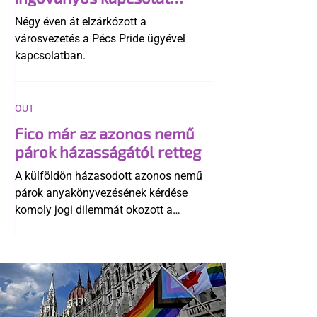
története
Négy éven át elzárkózott a
városvezetés a Pécs Pride ügyével
kapcsolatban.
OUT
Fico már az azonos nemű
párok házasságától retteg
A külföldön házasodott azonos nemű
párok anyakönyvezésének kérdése
komoly jogi dilemmát okozott a
szlovák belügynek, miközben Robert
Fico szerint az alkotmány
egyértelműen tiltja a házasságuk
elismerését. Közben az ellenzéken belül
is vita robbant ki arról, hogy vissza
kellene-e vonni a kormány konzervatív