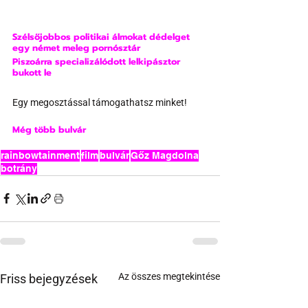
Szélsőjobbos politikai álmokat dédelget 
egy német meleg pornósztár
Piszoárra specializálódott lelkipásztor 
bukott le
Egy megosztással támogathatsz minket!
Még több bulvár
rainbowtainment
film
bulvár
Gőz Magdolna
botrány
Az összes megtekintése
Friss bejegyzések