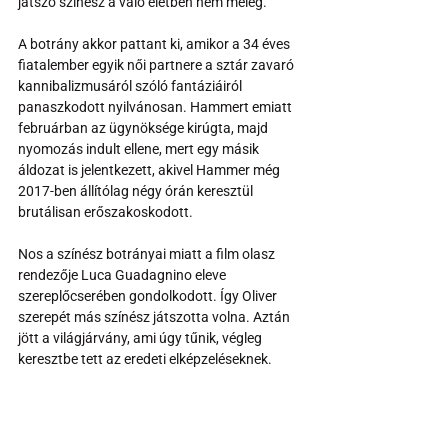
játszó színész a való életben nem meleg.
A botrány akkor pattant ki, amikor a 34 éves 
fiatalember egyik női partnere a sztár zavaró 
kannibalizmusáról szóló fantáziáiról 
panaszkodott nyilvánosan. Hammert emiatt 
februárban az ügynöksége kirúgta, majd 
nyomozás indult ellene, mert egy másik 
áldozat is jelentkezett, akivel Hammer még 
2017-ben állítólag négy órán keresztül 
brutálisan erőszakoskodott.
Nos a színész botrányai miatt a film olasz 
rendezője Luca Guadagnino eleve 
szereplőcserében gondolkodott. Így Oliver 
szerepét más színész játszotta volna. Aztán 
jött a világjárvány, ami úgy tűnik, végleg 
keresztbe tett az eredeti elképzeléseknek.