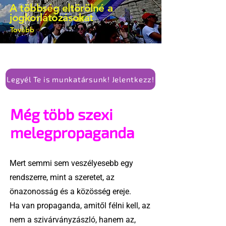
A többség eltörölné a
alkotmánymódosítását
jogkorlátozásokat
Tovább
Legyél Te is munkatársunk! Jelentkezz!
Még több szexi
melegpropaganda
Mert semmi sem veszélyesebb egy
rendszerre, mint a szeretet, az
önazonosság és a közösség ereje.
Ha van propaganda, amitől félni kell, az
nem a szivárványzászló, hanem az,