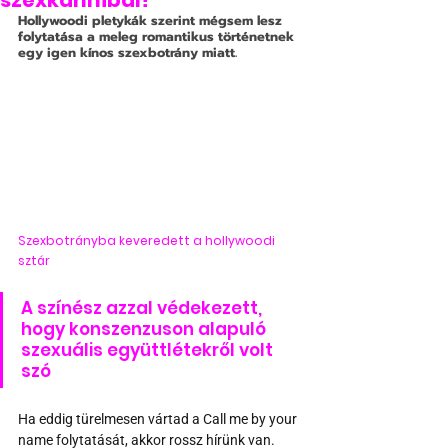
szexkannibál?
Hollywoodi pletykák szerint mégsem lesz 
folytatása a meleg romantikus történetnek 
egy igen kínos szexbotrány miatt.
Szexbotrányba keveredett a hollywoodi 
sztár
A színész azzal védekezett, 
hogy konszenzuson alapuló 
szexuális együttlétekről volt 
szó
Ha eddig türelmesen vártad a Call me by your 
name folytatását, akkor rossz hírünk van. 