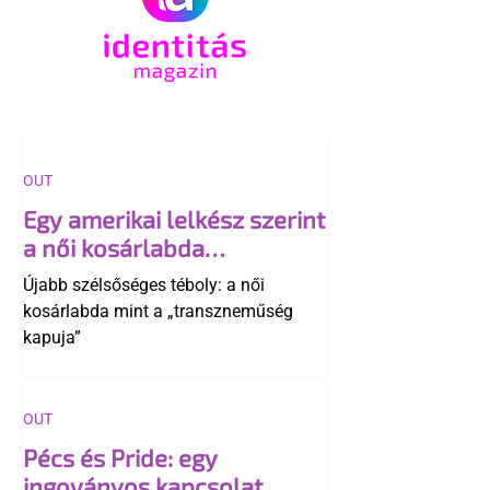
OUT
Egy amerikai lelkész szerint
a női kosárlabda
transzneműséghez vezet
Újabb szélsőséges téboly: a női
kosárlabda mint a „transzneműség
kapuja”
OUT
Pécs és Pride: egy
ingoványos kapcsolat