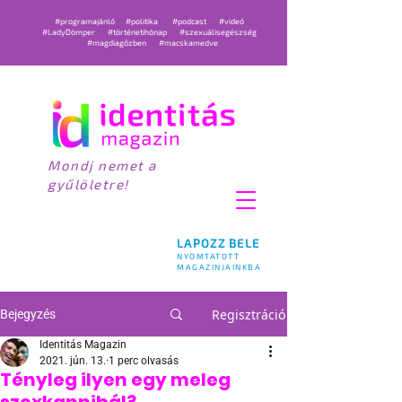
#programajánló
#politika
#podcast
#videó
#LadyDömper
#történetihónap
#szexuálisegészség
#magdiagőzben
#macskamedve
Mondj nemet a
gyűlöletre!
LAPOZZ BELE
NYOMTATOTT
MAGAZINJAINKBA
Regisztráció
Bejegyzés
Identitás Magazin
2021. jún. 13.
1 perc olvasás
Tényleg ilyen egy meleg