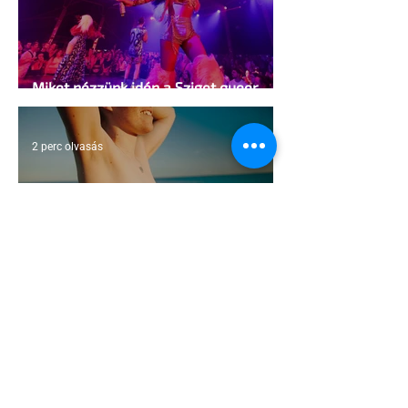
Miket nézzünk idén a Sziget queer
sátrában?
2 perc olvasás
A mellrákszűrésről senki sem beszél a
mellkasi műtétek után - pedig kellene
1 perc olvasás
Támogathatsz és ajánlhatsz: Te is