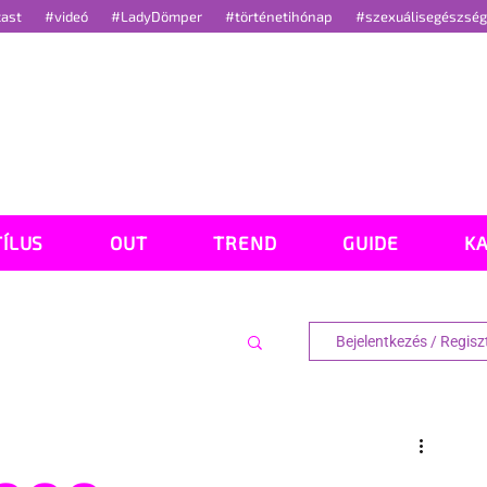
cast
#videó
#LadyDömper
#történetihónap
#szexuálisegészsé
TÍLUS
OUT
TREND
GUIDE
K
Bejelentkezés / Regisz