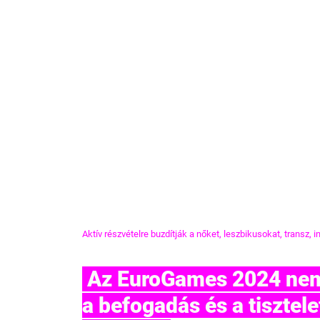
Aktív részvételre buzdítják a nőket, leszbikusokat, transz,
 Az EuroGames 2024 nemcsak a sportról szól, hanem 
a befogadás és a tisztele