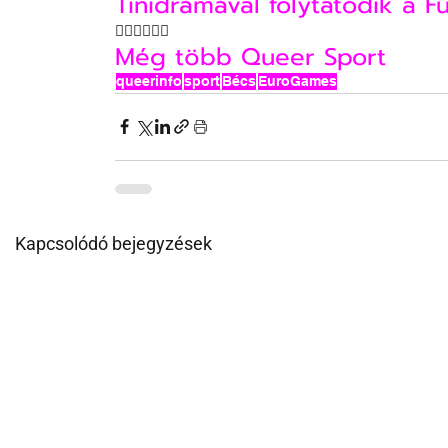
Tinidrámával folytatódik a F
🤼‍♂️🤼‍♂️🤼‍♂️
Még több Queer Sport
queerinfo
sport
Bécs
EuroGames
Kapcsolódó bejegyzések