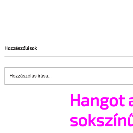
Hozzászólások
Hozzászólás írása...
Hangot 
A nem bináris Nemo nyerte
Minden ed
az Eurovíziós Dalfesztivált
sportoló v
olimpián
sokszín