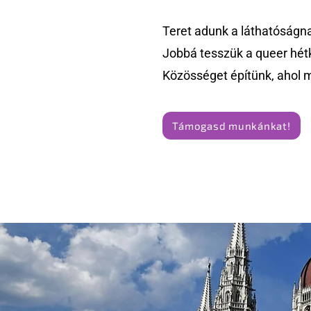
Teret adunk a láthatóságn
Jobbá tesszük a queer hét
Közösséget építünk, ahol 
Támogasd munkánkat!