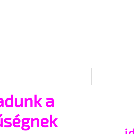
adunk a
diginél több queer
ehet részt a párizsi
űségnek