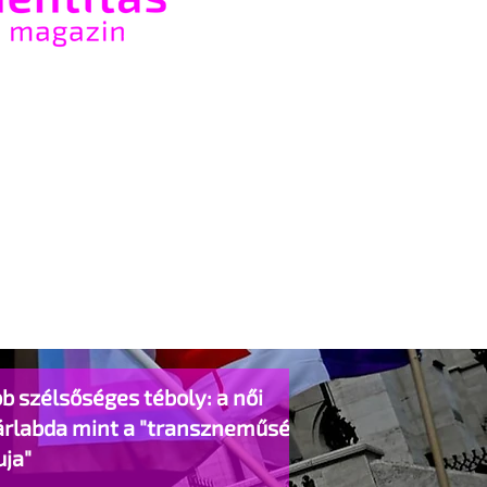
b szélsőséges téboly: a női
árlabda mint a "transzneműség
uja"