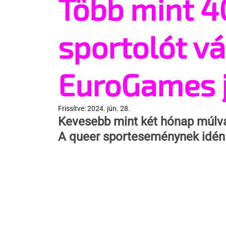
Több mint 4
sportolót vá
EuroGames 
Frissítve:
2024. jún. 28.
Kevesebb mint két hónap múlva
A queer sporteseménynek idén 