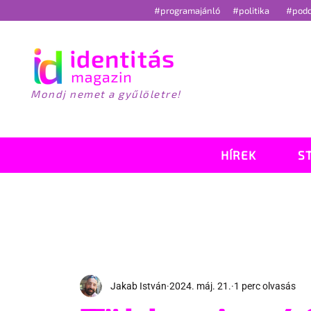
#programajánló
#politika
#pod
Mondj nemet a gyűlöletre!
HÍREK
S
Jakab István
2024. máj. 21.
1 perc olvasás