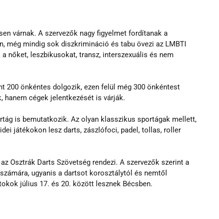
n várnak. A szervezők nagy figyelmet fordítanak a 
ban, még mindig sok diszkrimináció és tabu övezi az LMBTI 
 a nőket, leszbikusokat, transz, interszexuális és nem 
t 200 önkéntes dolgozik, ezen felül még 300 önkéntest 
hanem cégek jelentkezését is várják.
ág is bemutatkozik. Az olyan klasszikus sportágak mellett, 
dei játékokon lesz darts, zászlófoci, padel, tollas, roller 
az Osztrák Darts Szövetség rendezi. A szervezők szerint a 
számára, ugyanis a dartsot korosztálytól és nemtől 
tokok július 17. és 20. között lesznek Bécsben.