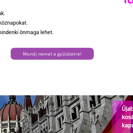
ak.
köznapokat.
mindenki önmaga lehet.
Mondj nemet a gyűlöletre!
Újab
kos
kap