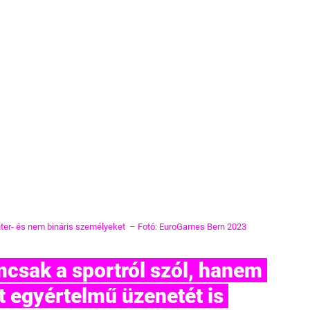
 inter- és nem bináris személyeket  – Fotó: EuroGames Bern 2023
t egyértelmű üzenetét is 