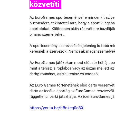
közvetíti 
Az EuroGames sporteseményeire mindenkit szívese
biztonságra, tekintettel arra, hogy a sport világá
sportolókat. Különösen aktív részvételre buzdítják
bináris személyeket.
A sportesemény szerevezésén jelenleg is több min
keresnek a szervezők. Nemcsak magánszemélyek, 
Az EuroGames játékokon most először hét új sport
mint a tenisz, a röplabda vagy az úszás mellett az i
derby, roundnet, asztalitenisz és csocsó. 
Az Euro Games történetének első darts versenyét 
darts az ideális sportág az EuroGames résztvevői 
függetlenül bárki játszhatja. Az idei EuroGames já
https://youtu.be/hBnkeg0o3XI