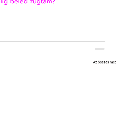
ülig beléd zúgtam?
Az összes meg