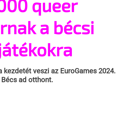
000 queer
rnak a bécsi
játékokra
 kezdetét veszi az EuroGames 2024. 
Bécs ad otthont.