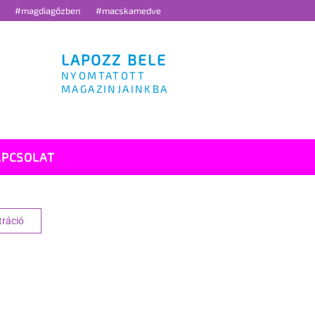
g
#magdiagőzben
#macskamedve
LAPOZZ BELE
NYOMTATOTT
MAGAZINJAINKBA
APCSOLAT
tráció