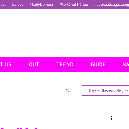
cast
#videó
#LadyDömper
#történetihónap
#szexuálisegészsé
TÍLUS
OUT
TREND
GUIDE
K
Bejelentkezés / Regisz