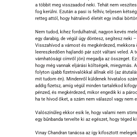
a többit meg visszaadod neki. Tehát nem veszítesz
fog kerülni. Ezután a pasi is felhív, teljesen kétsé
retteg attól, hogy hátralevő életét egy indiai börtö
Nem tudod, kihez fordulhatnál, nagyon kevés mele
egy darabig, de végül úgy döntesz, segítesz neki –
Visszahívod a vámost és megkérdezed, mekkora ös
leereszkedően hajlandó pár szót váltani veled. A 
vámhatósági címről jön) megadja az összeget. Ez el
hogy még vannak eljárási költségek, miegymás. A
folyton újabb fizetnivalókkal állnak elő (az átuta
mit tudom én). Mindenről küldenek hivatalos száml
addig fizetsz, amíg végül minden tartalékod kif
pénzed, és megkérdezed, mikor engedik ki a pároda
ha te hívod őket, a szám nem válaszol vagy nem e
Valószínűleg ekkor esik le, hogy valami nem sti
egy bűnbanda tervelte ki az egészet, hogy téged k
Vinay Chandran tanácsa az így kifosztott melegek