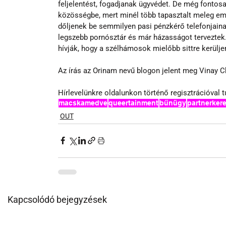
feljelentést, fogadjanak ügyvédet. De még fontos
közösségbe, mert minél több tapasztalt meleg emb
dőljenek be semmilyen pasi pénzkérő telefonjainak
legszebb pornósztár és már házasságot terveztek.
hívják, hogy a szélhámosok mielőbb sittre kerülje
Az írás az Orinam nevű blogon jelent meg Vinay C
Hírlevelünkre oldalunkon történő regisztrációval tu
macskamedve
queertainment
bűnügy
partnerker
OUT
Kapcsolódó bejegyzések