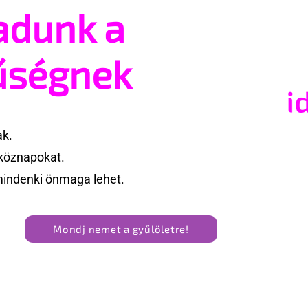
adunk a
k a holokauszt
Nagyon meleg a Cadbury’
ténetének a
csokireklámja
űségnek
ak.
köznapokat.
mindenki önmaga lehet.
Mondj nemet a gyűlöletre!