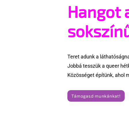
Hangot 
Utolsó csapást mért Trump
Beperelté
az LMBTQ emberekre
meleg tör
kutatóját
sokszín
Teret adunk a láthatóságn
Jobbá tesszük a queer hét
Közösséget építünk, ahol 
Támogasd munkánkat!