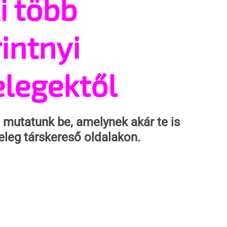
i több
intnyi
legektől
mutatunk be, amelynek akár te is 
leg társkereső oldalakon.