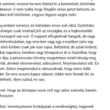
 semmit, viszont ha nem fizeted ki a büntetését, börtönbe 
gbeesve: ő nem tudta, hogy illegális ennyi pénzt behozni, és 
nben kell letöltenie. Légyszi légyszi segíts neki! 
g embert ismersz, és különben sincs sok időd. Gyötrődsz 
 elvégre csak miattad jött az országba, ez a legkevesebb! 
szegről van szó. Ő roppant elfoglaltnak hangzik, de nagy 
telefonhívásban, egy sms-ben vagy egy e-mailben (ami egy 
ső körben csak pár ezer rúpia. Befizeted, de aztán kiderül, 
kár napokon, heteken vagy hónapokon át is húzódhat, hogy 
lás díja, a pénzmosási törvény megsértése miatti bírság meg 
át, átvételi elismervényt, adószámot, fénymásolatot stb. És 
ogyott. Ekkor megmondod a vámosoknak, hogy nincs több 
t. De erre sosem kapsz választ, többé nem hívnak fel, és 
lérhető. Nem tudod, mi van.
mmel. Hogy az álompasi sose volt egy valós személy, hanem 
ifosszon. 
hez: természetesen forduljanak a rendőrséghez, tegyenek 