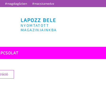
g
#magdiagőzben
#macskamedve
LAPOZZ BELE
NYOMTATOTT
MAGAZINJAINKBA
APCSOLAT
tráció