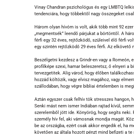
Vinay Chandran pszichológus és egy LMBTQ lelkiseg
tendenciára, hogy többektől nagy összegeket csal
Három olyan hívóm is volt, akik több mint 92 ezer r
„megmentsék” leendő párjukat a börtöntől. A háro
férfi egy 32 éves, rejtőzködő, szüleivel élő férfi v
egy szintén rejtőzködő 29 éves férfi. Az elkövető
Beszélgetni kezdesz a Grindr-en vagy a Romeón, egy
profilképe szexi, hamar beleszeretsz, ő elnyeri a
tervezgetitek. Alig várod, hogy élőben találkozhas
hozzád költözik, vagy elvisz magához, vagy elment
szállodában, hogy végre bibliai értelemben is me
Aztán egyszer csak felhív tök stresszes hangon, ho
Senki mást nem ismer Indiában rajtad kívül, semmi
szerelemből jött ide. Könyörög, hogy segíts neki.
személy hív fel, aki vámosnak mondja magát. Közl
be az országba, ezért csak akkor engedik el, ha m
követően az általa hozott pénzt mind befizeti a te