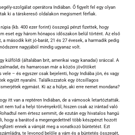
ély-szolgálat operátora Indiában. Ő figyelt fel egy olyan 
tak ki a társkereső oldalakon megismert férfiak.
úpia (kb. 400 ezer forint) összegű pénzt fizettek, hogy 
m eset egy három hónapos időszakon belül történt. Az első 
olt, a második két jó-barát, 21 és 27 évesek, a harmadik pedig 
 módszere nagyjából mindig ugyanaz volt. 
 külföldi (általában brit, amerikai vagy kanadai) sráccal. A 
 bizalmadat, és hamarosan már a közös jövőtöket 
s vele – és egyszer csak bejelenti, hogy Indiába jön, és vagy 
ek együtt nyaralni. Találkozzatok egy ötcsillagos 
gismerjétek egymást. Ki az a hülye, aki erre nemet mondana?
gy itt van a reptéren Indiában, de a vámosok letartóztatták. 
t nem tud a helyi törvényekről, hiszen csak az irántad való 
 Rohadtul nem értesz semmit, de ezután egy hivatalos hangú 
i, hogy a barátod a megengedettnél több készpénzt hozott 
egfizeti ennek a vámját meg a vonatkozó büntetést. Ezt 
 számládra, te levonod belőle a vám és a büntetés összegét, 