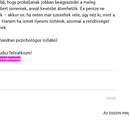
abb, hogy próbáljanak jobban beágyazódni a meleg 
ert ismernek, annál kevésbé átverhetők. És persze ne 
 – akkor se, ha neten már szexeltek vele, úgy néz ki, mint a 
 Hanem ha ismét ilyesmi történik, azonnal a rendőrséget 
nek.
handran pszichológus tollából.
dsz feliratkozni!
esés
csalás
Az összes meg