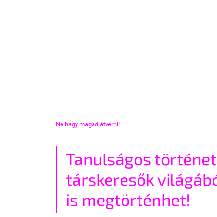
Ne hagy magad átverni!
Tanulságos történet
társkeresők világábó
is megtörténhet!