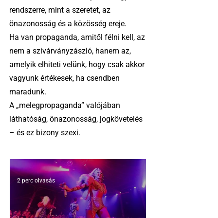
rendszerre, mint a szeretet, az
önazonosság és a közösség ereje.
Ha van propaganda, amitől félni kell, az
nem a szivárványzászló, hanem az,
amelyik elhiteti velünk, hogy csak akkor
vagyunk értékesek, ha csendben
maradunk.
A „melegpropaganda” valójában
láthatóság, önazonosság, jogkövetelés
– és ez bizony szexi.
2 perc olvasás