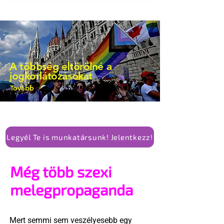
A többség eltörölné a
jogkorlátozásokat
Tovább
Legyél Te is munkatársunk! Jelentkezz!
Még több szexi
melegpropaganda
Mert semmi sem veszélyesebb egy