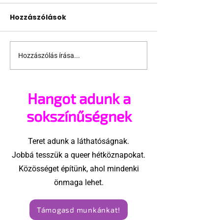
Hozzászólások
Hozzászólás írása...
Támogathatsz és
Egy HIV-mege
ajánlhatsz: Te is részt
szóló reklám
vehetsz a Pécs Pride
ki egy konzer
Hangot adunk a
megvalósításában
csoport az Eg
Államokban
sokszínűségnek
Teret adunk a láthatóságnak.
Jobbá tesszük a queer hétköznapokat.
Közösséget építünk, ahol mindenki
önmaga lehet.
Támogasd munkánkat!