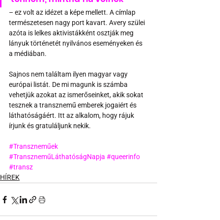
– ez volt az idézet a képe mellett. A címlap 
természetesen nagy port kavart. Avery szülei 
azóta is lelkes aktivistákként osztják meg 
lányuk történetét nyilvános eseményeken és 
a médiában.
Sajnos nem találtam ilyen magyar vagy 
európai listát. De mi magunk is számba 
vehetjük azokat az ismerőseinket, akik sokat 
tesznek a transznemű emberek jogaiért és 
láthatóságáért. Itt az alkalom, hogy rájuk 
írjunk és gratuláljunk nekik.
#Transzneműek
#TranszneműLáthatóságNapja
#queerinfo
#transz
HÍREK