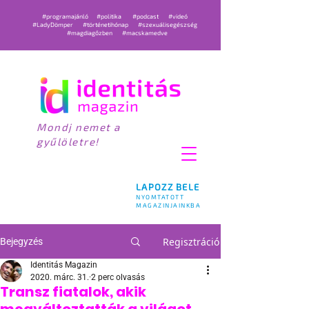
#programajánló
#politika
#podcast
#videó
#LadyDömper
#történetihónap
#szexuálisegészség
#magdiagőzben
#macskamedve
Mondj nemet a
gyűlöletre!
LAPOZZ BELE
NYOMTATOTT
MAGAZINJAINKBA
Regisztráció
Bejegyzés
Identitás Magazin
2020. márc. 31.
2 perc olvasás
Transz fiatalok, akik