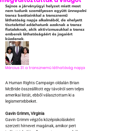
megváltoztatták a világot
Sajnos a járványügyi helyzet miatt most 
nem tudunk személyesen együtt ünnepelni 
transz barátainkkal a transznemű 
láthatóság napja alkalmából, de ehelyett 
tisztelettel adózhatunk azoknak a transz 
fiataloknak, akik aktivizmusukkal a transz 
emberek láthatóságáért és jogaiért 
küzdenek.
Március 31. a transznemű láthatóság napja
A Human Rights Campaign oldalán Brian 
McBride összeállított egy távolról sem teljes 
amerikai listát, ebből választottam ki a 
legismertebbeket.
Gavin Grimm, Virginia
Gavin Grimm végzős középiskolásként 
szerzett hírnevet magának, amikor pert 