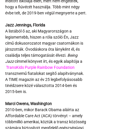
indított iskolája ellen, mert nem engedték, 
hogy a fiúvécét használja. Több mint négy 
évbe telt, de 2019-ben végül megnyerte a pert.
Jazz Jennings, Florida
A listából ő az, aki Magyarországon a 
legismertebb, hiszen a róla szóló Én, Jazz 
című dokusorozatot magyar csatornákon is 
játszották. Óvodáskora óta lányként él, és 
családja teljes támogatását élvezi. 
Being 
Jazz
 címmel könyvet írt, és egyik alapítója a 
TransKids Purple Rainbow Foundation
transznemű fiatalokat segítő alapítványnak. 
A TIME magazin az év 25 legbefolyásosabb 
tinédzsere közé választotta 2014-ben és 
2015-ben is.
Marci Owens, Washington
2010-ben, mikor Barack Obama aláírta az 
Affordable Care Act (ACA) törvényt – amely 
többmillió amerikai, köztük a transz közösség 
számára biztosított megfelelő egészségügyi 