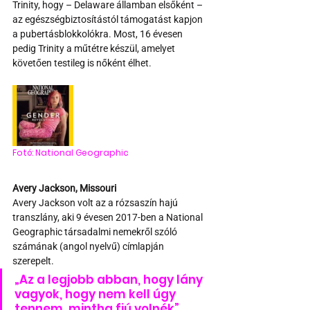
Trinity, hogy – Delaware államban elsőként – 
az egészségbiztosítástól támogatást kapjon 
a pubertásblokkolókra. Most, 16 évesen 
pedig Trinity a műtétre készül, amelyet 
követően testileg is nőként élhet.
Fotó: National Geographic
Avery Jackson, Missouri
Avery Jackson volt az a rózsaszín hajú 
transzlány, aki 9 évesen 2017-ben a National 
Geographic társadalmi nemekről szóló 
számának (angol nyelvű) címlapján 
szerepelt. 
„Az a legjobb abban, hogy lány 
vagyok, hogy nem kell úgy 
tennem, mintha fiú volnék” 