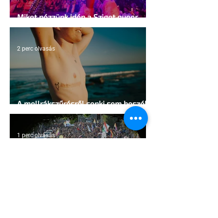
Miket nézzünk idén a Sziget queer
sátrában?
2 perc olvasás
A mellrákszűrésről senki sem beszél a
mellkasi műtétek után - pedig kellene
1 perc olvasás
Támogathatsz és ajánlhatsz: Te is
részt vehetsz a Pécs Pride
megvalósításában