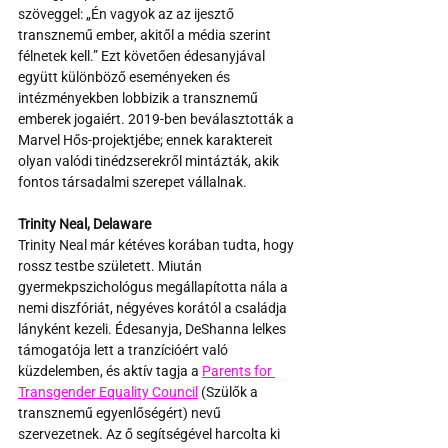
szöveggel: „Én vagyok az az ijesztő 
transznemű ember, akitől a média szerint 
félnetek kell.” Ezt követően édesanyjával 
együtt különböző eseményeken és 
intézményekben lobbizik a transznemű 
emberek jogaiért. 2019-ben beválasztották a 
Marvel Hős-projektjébe; ennek karaktereit 
olyan valódi tinédzserekről mintázták, akik 
fontos társadalmi szerepet vállalnak.
Trinity Neal, Delaware
Trinity Neal már kétéves korában tudta, hogy 
rossz testbe született. Miután 
gyermekpszichológus megállapította nála a 
nemi diszfóriát, négyéves korától a családja 
lányként kezeli. Édesanyja, DeShanna lelkes 
támogatója lett a tranzícióért való 
küzdelemben, és aktív tagja a 
Parents for 
Transgender Equality Council
 (Szülők a 
transznemű egyenlőségért) nevű 
szervezetnek. Az ő segítségével harcolta ki 