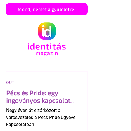
Mondj nemet a gyűlöletre!
OUT
Pécs és Pride: egy
ingoványos kapcsolat
története
Négy éven át elzárkózott a
városvezetés a Pécs Pride ügyével
kapcsolatban.