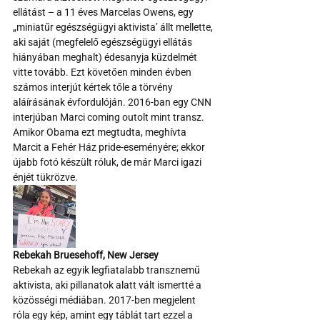
ellátást – a 11 éves Marcelas Owens, egy 
„miniatűr egészségügyi aktivista’ állt mellette, 
aki saját (megfelelő egészségügyi ellátás 
hiányában meghalt) édesanyja küzdelmét 
vitte tovább. Ezt követően minden évben 
számos interjút kértek tőle a törvény 
aláírásának évfordulóján. 2016-ban egy CNN 
interjúban Marci coming outolt mint transz. 
Amikor Obama ezt megtudta, meghívta 
Marcit a Fehér Ház pride-eseményére; ekkor 
újabb fotó készült róluk, de már Marci igazi 
énjét tükrözve.
Rebekah Bruesehoff, New Jersey
Rebekah az egyik legfiatalabb transznemű 
aktivista, aki pillanatok alatt vált ismertté a 
közösségi médiában. 2017-ben megjelent 
róla egy kép, amint egy táblát tart ezzel a 