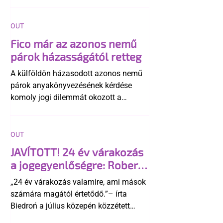
OUT
Fico már az azonos nemű
párok házasságától retteg
A külföldön házasodott azonos nemű
párok anyakönyvezésének kérdése
komoly jogi dilemmát okozott a
szlovák belügynek, miközben Robert
Fico szerint az alkotmány
egyértelműen tiltja a házasságuk
OUT
elismerését. Közben az ellenzéken belül
JAVÍTOTT! 24 év várakozás
is vita robbant ki arról, hogy vissza
a jogegyenlőségre: Robert
kellene-e vonni a kormány konzervatív
Biedroń megindító üzenete
alkotmánymódosítását
„24 év várakozás valamire, ami mások
a lengyel bejegyzett
számára magától értetődő.”– írta
élettársi kapcsolatokért
Biedroń a július közepén közzétett
bejegyzésben.