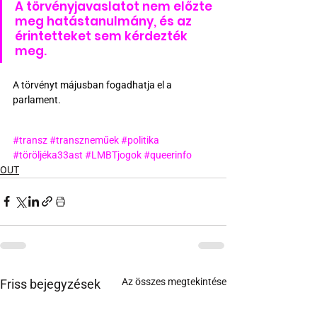
A törvényjavaslatot nem előzte 
meg hatástanulmány, és az 
érintetteket sem kérdezték 
meg.
A törvényt májusban fogadhatja el a 
parlament.
#transz
#transzneműek
#politika
#töröljéka33ast
#LMBTjogok
#queerinfo
OUT
Az összes megtekintése
Friss bejegyzések