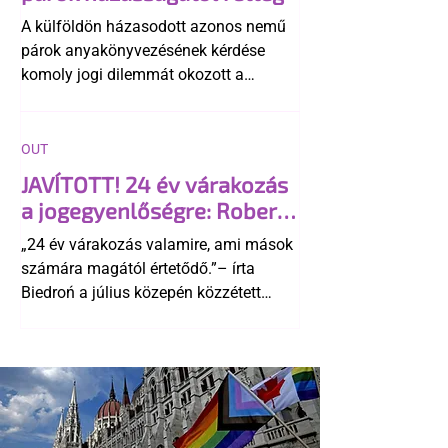
A külföldön házasodott azonos nemű
párok anyakönyvezésének kérdése
komoly jogi dilemmát okozott a
szlovák belügynek, miközben Robert
Fico szerint az alkotmány
egyértelműen tiltja a házasságuk
OUT
elismerését. Közben az ellenzéken belül
JAVÍTOTT! 24 év várakozás
is vita robbant ki arról, hogy vissza
a jogegyenlőségre: Robert
kellene-e vonni a kormány konzervatív
Biedroń megindító üzenete
alkotmánymódosítását
„24 év várakozás valamire, ami mások
a lengyel bejegyzett
számára magától értetődő.”– írta
élettársi kapcsolatokért
Biedroń a július közepén közzétett
bejegyzésben.