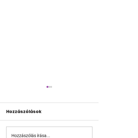
Hozzászólások
Hozzászólás írása...
Fico már az azonos
JAVÍTOTT! 24