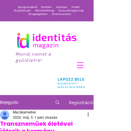
#programajánló
#politika
#podcast
#videó
#LadyDömper
#történetihónap
#szexuálisegészség
#magdiagőzben
#macskamedve
Mondj nemet a
gyűlöletre!
LAPOZZ BELE
NYOMTATOTT
MAGAZINJAINKBA
Regisztráció
Bejegyzés
Macskamedve
2020. máj. 5.
1 perc olvasás
Transzneműek életével