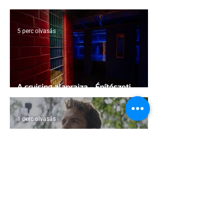
Egyesült Államokban
5 perc olvasás
A cruising alaprajza - Építészeti
irányelvek a vágy maximalizálására
1 perc olvasás
Jonathan Bailey új szerepben tér
vissza
2 perc olvasás