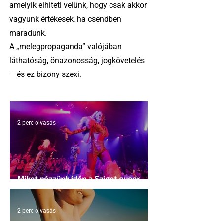
amelyik elhiteti velünk, hogy csak akkor
vagyunk értékesek, ha csendben
maradunk.
A „melegpropaganda” valójában
láthatóság, önazonosság, jogkövetelés
– és ez bizony szexi.
2 perc olvasás
Miket nézzünk idén a Sziget queer
sátrában?
2 perc olvasás