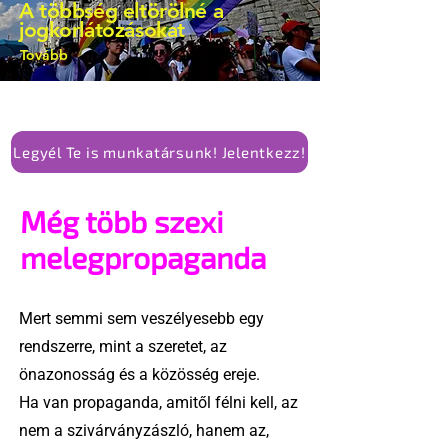
A többség eltörölné a
jogkorlátozásokat
Tovább
Legyél Te is munkatársunk! Jelentkezz!
Még több szexi
melegpropaganda
Mert semmi sem veszélyesebb egy
rendszerre, mint a szeretet, az
önazonosság és a közösség ereje.
Ha van propaganda, amitől félni kell, az
nem a szivárványzászló, hanem az,