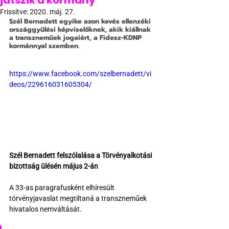
játszik a kormány
Frissítve:
2020. máj. 27.
Szél Bernadett egyike azon kevés ellenzéki 
országgyűlési képviselőknek, akik kiállnak 
a transzneműek jogaiért, a Fidesz-KDNP 
kormánnyal szemben.
https://www.facebook.com/szelbernadett/vi
deos/229616031605304/
Szél Bernadett felszólalása a Törvényalkotási 
bizottság ülésén május 2-án
A 33-as paragrafusként elhíresült 
törvényjavaslat megtiltaná a transzneműek 
hivatalos nemváltását.