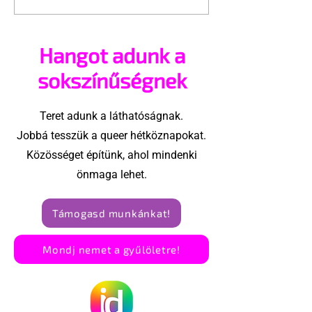
nemű párok
várakozás a
házasságától retteg
jogegyenlősé
Hangot adunk a
Robert Biedro
megindító üz
sokszínűségnek
lengyel bejeg
élettársi
Teret adunk a láthatóságnak.
kapcsolatoké
Jobbá tesszük a queer hétköznapokat.
Közösséget építünk, ahol mindenki
önmaga lehet.
Támogasd munkánkat!
Mondj nemet a gyűlöletre!