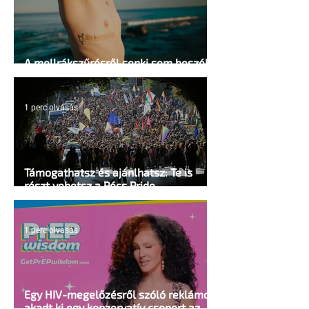
A mellrákszűrésről senki sem beszél a
mellkasi műtétek után - pedig kellene
1 perc olvasás
Támogathatsz és ajánlhatsz: Te is
részt vehetsz a Pécs Pride
megvalósításában
1 perc olvasás
Egy HIV-megelőzésről szóló reklámon
akadt ki egy konzervatív csoport az