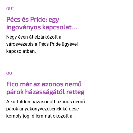
OUT
Pécs és Pride: egy
ingoványos kapcsolat
története
Négy éven át elzárkózott a
városvezetés a Pécs Pride ügyével
kapcsolatban.
OUT
Fico már az azonos nemű
párok házasságától retteg
A külföldön házasodott azonos nemű
párok anyakönyvezésének kérdése
komoly jogi dilemmát okozott a
szlovák belügynek, miközben Robert
Fico szerint az alkotmány