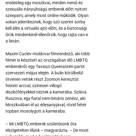
eredetileg egy moszkvai, minden nemű és 
szexuális irányultságú emberek előtt nyitott 
szexparti, amely most online működik. Olyan 
sokan jelentkeznek, hogy szó szerint sorba 
kell állni a virtuális ajtó előtt, és a biztonsági 
őrök mindenkinél ellenőrzik, hogy rajta van-e 
a listán.
Maxim Cuclev moldovai filmrendező, aki több 
filmet is készített az országában élő LMBTQ 
emberekről, egy Tavaszi Queerantén-partit 
szervezett május elején. A bulin körülbelül 
ötvenen vettek részt Zoomon keresztül: 
festett arccal, színesen villogó 
diszkófényekkel néztek a kamerába. Szláva 
Ruszova, egy fiatal nem-bináris zenész, aki 
Moszkvában él az édesanyjával, rövid fehér 
topban mosolygott a kamerába.
– Mi LMBTQ emberek születésünk óta 
elszigetelten élünk – magyarázta. – De most 