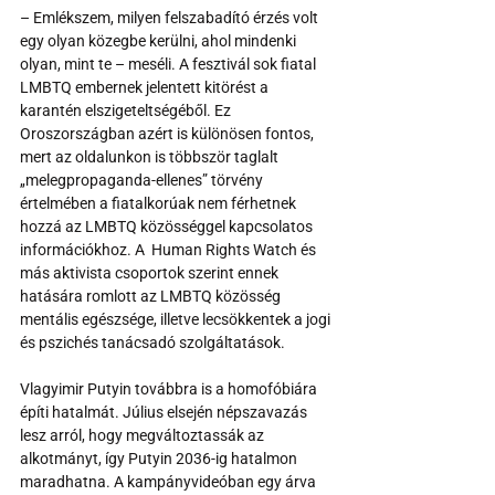
– Emlékszem, milyen felszabadító érzés volt 
egy olyan közegbe kerülni, ahol mindenki 
olyan, mint te – meséli. A fesztivál sok fiatal 
LMBTQ embernek jelentett kitörést a 
karantén elszigeteltségéből. Ez 
Oroszországban azért is különösen fontos, 
mert az oldalunkon is többször taglalt 
„melegpropaganda-ellenes” törvény 
értelmében a fiatalkorúak nem férhetnek 
hozzá az LMBTQ közösséggel kapcsolatos 
információkhoz. A  Human Rights Watch és 
más aktivista csoportok szerint ennek 
hatására romlott az LMBTQ közösség 
mentális egészsége, illetve lecsökkentek a jogi 
és pszichés tanácsadó szolgáltatások. 
Vlagyimir Putyin továbbra is a homofóbiára 
építi hatalmát. Július elsején népszavazás 
lesz arról, hogy megváltoztassák az 
alkotmányt, így Putyin 2036-ig hatalmon 
maradhatna. A kampányvideóban egy árva 