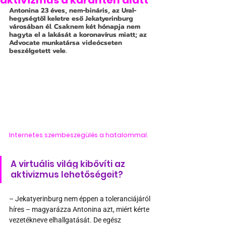
aktivizmus a karantén alatt
Antonina 23 éves, nem-bináris, az Ural-
hegységtől keletre eső Jekatyerinburg 
városában él. Csaknem két hónapja nem 
hagyta el a lakását a koronavírus miatt; az 
Advocate munkatársa videócseten 
beszélgetett vele. 
Internetes szembeszegülés a hatalommal.
A virtuális világ kibővíti az 
aktivizmus lehetőségeit?
– Jekatyerinburg nem éppen a toleranciájáról 
híres – magyarázza Antonina azt, miért kérte 
vezetékneve elhallgatását. De egész 