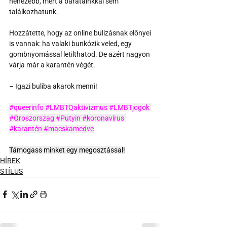
nehezebb, mert a barátainkkal sem 
találkozhatunk. 
Hozzátette, hogy az online bulizásnak előnyei 
is vannak: ha valaki bunkózik veled, egy 
gombnyomással letilthatod. De azért nagyon 
várja már a karantén végét.
– Igazi buliba akarok menni!
#queerinfo
#LMBTQaktivizmus
#LMBTjogok
#Oroszorszag
#Putyin
#koronavírus
#karantén
#macskamedve
Támogass minket egy megosztással!
HÍREK
STÍLUS