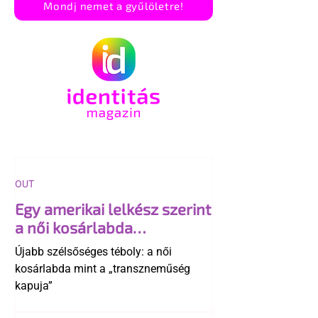
Mondj nemet a gyűlöletre!
OUT
Egy amerikai lelkész szerint
a női kosárlabda
transzneműséghez vezet
Újabb szélsőséges téboly: a női
kosárlabda mint a „transzneműség
kapuja”