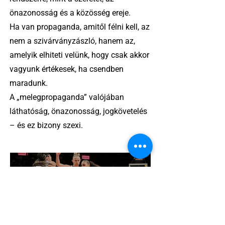
önazonosság és a közösség ereje.
Ha van propaganda, amitől félni kell, az
nem a szivárványzászló, hanem az,
amelyik elhiteti velünk, hogy csak akkor
vagyunk értékesek, ha csendben
maradunk.
A „melegpropaganda” valójában
láthatóság, önazonosság, jogkövetelés
– és ez bizony szexi.
2 perc olvasás