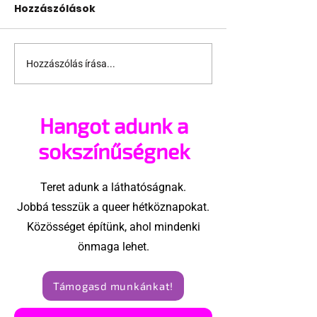
Hozzászólások
Hozzászólás írása...
Támogathatsz és
Egy HIV-mege
ajánlhatsz: Te is részt
szóló reklám
vehetsz a Pécs Pride
akadtak ki
Hangot adunk a
megvalósításában
konzervatívok
Egyesült Áll
sokszínűségnek
Teret adunk a láthatóságnak.
Jobbá tesszük a queer hétköznapokat.
Közösséget építünk, ahol mindenki
önmaga lehet.
Támogasd munkánkat!