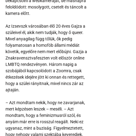
bekapcsolni a webkameráját, de másnapra 
feloldódott: mosolygott, csetelt és táncolt a 
kamera előtt.
Az Izsevszk városában élő 20 éves Gajza a 
szüleivel él, akik nem tudják, hogy ő queer. 
Mivel anyagilag függ tőlük, ők pedig 
folyamatosan a homofób állami médiát 
követik, egyelőre nem mert előbújni. Gazja a 
Znakravensztvafeszten volt először online 
LMBTQ rendezvényen. Három napig a 
szobájából kapcsolódott a Zoomra, csak 
étkezések idejére jött ki onnan és rettegett, 
hogy a szülei rányitnak, mivel nincs zár az 
ajtaján.
– Azt mondtam nekik, hogy ne zavarjanak, 
mert képzésen leszek – meséli. – Azt 
mondtam, hogy a feminizmusról szól, és 
anyám már erre is rosszul reagált. Neki ez 
ugyanaz, mint a buziság. Figyelmeztetett, 
hogy nehogy valami szektába keveredjek.