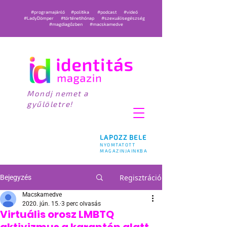
#programajánló
#politika
#podcast
#videó
#LadyDömper
#történetihónap
#szexuálisegészség
#magdiagőzben
#macskamedve
Mondj nemet a
gyűlöletre!
LAPOZZ BELE
NYOMTATOTT
MAGAZINJAINKBA
Regisztráció
Bejegyzés
Macskamedve
2020. jún. 15.
3 perc olvasás
Virtuális orosz LMBTQ