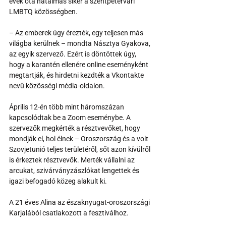
évek óta hatalmas siker a szentpétervári 
LMBTQ közösségben. 
– Az emberek úgy érezték, egy teljesen más 
világba kerülnek – mondta Násztya Gyakova, 
az egyik szervező. Ezért is döntöttek úgy, 
hogy a karantén ellenére online eseményként 
megtartják, és hirdetni kezdték a Vkontakte 
nevű közösségi média-oldalon. 
Április 12-én több mint háromszázan 
kapcsolódtak be a Zoom eseménybe. A 
szervezők megkérték a résztvevőket, hogy 
mondják el, hol élnek – Oroszország és a volt 
Szovjetunió teljes területéről, sőt azon kívülről 
is érkeztek résztvevők. Merték vállalni az 
arcukat, szivárványzászlókat lengettek és 
igazi befogadó közeg alakult ki.
A 21 éves Alina az északnyugat-oroszországi 
Karjalából csatlakozott a fesztiválhoz.