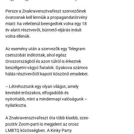
Persze a Znakravensztvafeszt szervezőinek 
óvatosnak kell lenniük a propagandatörvény 
miatt: ha véletlenül beengedtek volna egy 18 
év alatti résztvevőt, büntető-eljárás indult 
volna ellenük.
Az esemény után a szervezők egy Telegram 
csetszobát indítottak, ahol egész 
Oroszországból és azon túlról is érkeztek 
beszélgetni vágyó fiatalok. Gyakova számos 
hálás résztvevőtől kapott köszönő emaileket.
– Létrehoztunk egy olyan világot, amely 
kevésbé erőszakos, elfogadóbb és 
nyitottabb, mint a mindennapi valóságunk – 
nyilatkozta.
A Znakravensztvafeszt óta több kisebb, szex-
pozitív Zoom-parti is megjelent az orosz 
LMBTQ közösségben. A Kinky Party 