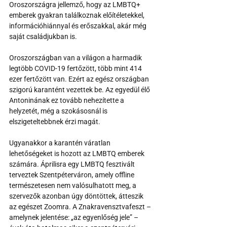
Oroszországra jellemző, hogy az LMBTQ+ 
emberek gyakran találkoznak előítéletekkel, 
információhiánnyal és erőszakkal, akár még 
saját családjukban is.
Oroszországban van a világon a harmadik 
legtöbb COVID-19 fertőzött, több mint 414 
ezer fertőzött van. Ezért az egész országban 
szigorú karantént vezettek be. Az egyedül élő 
Antoninának ez tovább nehezítette a 
helyzetét, még a szokásosnál is 
elszigeteltebbnek érzi magát.
Ugyanakkor a karantén váratlan 
lehetőségeket is hozott az LMBTQ emberek 
számára. Áprilisra egy LMBTQ fesztivált 
terveztek Szentpéterváron, amely offline 
természetesen nem valósulhatott meg, a 
szervezők azonban úgy döntöttek, átteszik 
az egészet Zoomra. A Znakravensztvafeszt – 
amelynek jelentése: „az egyenlőség jele” – 