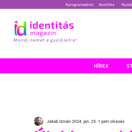
#programajánló
#politika
#pod
Mondj nemet a gyűlöletre!
HÍREK
S
Jakab István
2024. jan. 23.
1 perc olvasás