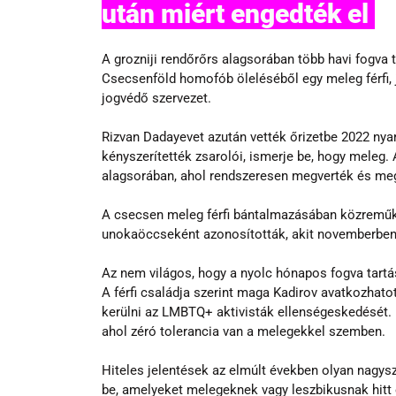
után miért engedték el 
A grozniji rendőrőrs alagsorában több havi fogva 
Csecsenföld homofób öleléséből egy meleg férfi,
jogvédő szervezet.
Rizvan Dadayevet azután vették őrizetbe 2022 nyará
kényszerítették zsarolói, ismerje be, hogy meleg. A
alagsorában, ahol rendszeresen megverték és me
A csecsen meleg férfi bántalmazásában közreműk
unokaöccseként azonosították, akit novemberben 
Az nem világos, hogy a nyolc hónapos fogva tartás
A férfi családja szerint maga Kadirov avatkozhatot
kerülni az LMBTQ+ aktivisták ellenségeskedését. M
ahol zéró tolerancia van a melegekkel szemben.
Hiteles jelentések az elmúlt években olyan nagys
be, amelyeket melegeknek vagy leszbikusnak hitt