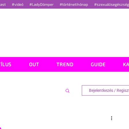
cast
#videó
#LadyDömper
#történetihónap
#szexuálisegészsé
TÍLUS
OUT
TREND
GUIDE
K
Bejelentkezés / Regisz