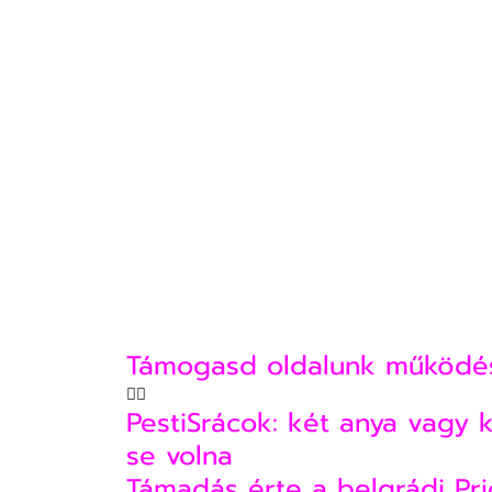
Támogasd oldalunk működés
🏳‍🌈
PestiSrácok: két anya vagy 
se volna
Támadás érte a belgrádi Pr