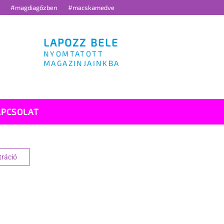
g
#magdiagőzben
#macskamedve
LAPOZZ BELE
NYOMTATOTT
MAGAZINJAINKBA
APCSOLAT
tráció