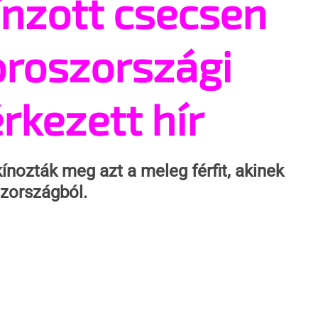
nzott csecsen
oroszországi
rkezett hír
nozták meg azt a meleg férfit, akinek 
szországból.