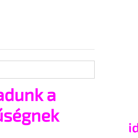
adunk a
nélkül üldözhetik a
Az LMBTQ emberek mellé 
kisebbségek vélt
a Vatikán
 tagjait
űségnek
zágban