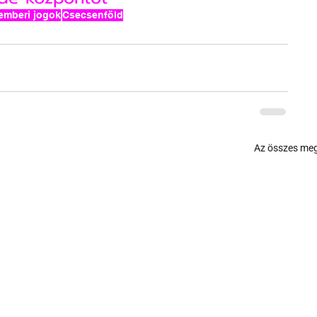
emberi jogok
Csecsenföld
Az összes meg