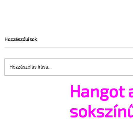
Hozzászólások
Hozzászólás írása...
Hangot 
Bevennék a melegeket, vagy
Válogatás 
szorul a hurok a homofób
szexuális 
törvények miatt?
vagy valós
sokszín
Oroszors