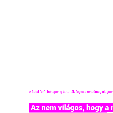
A fiatal férfit hónapokig tartották fogva a rendőrség alagso
 Az nem világos, hogy a nyolc hónapos fogva tartás 