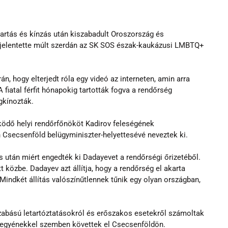
tartás és kínzás után kiszabadult Oroszország és 
 jelentette múlt szerdán az SK SOS észak-kaukázusi LMBTQ+ 
n, hogy elterjedt róla egy videó az interneten, amin arra 
 fiatal férfit hónapokig tartották fogva a rendőrség 
gkínozták.
ödő helyi rendőrfőnököt Kadirov feleségének 
Csecsenföld belügyminiszter-helyettesévé neveztek ki.
 után miért engedték ki Dadayevet a rendőrségi őrizetéből. 
t közbe. Dadayev azt állítja, hogy a rendőrség el akarta 
indkét állítás valószínűtlennek tűnik egy olyan országban, 
zabású letartóztatásokról és erőszakos esetekről számoltak 
 egyénekkel szemben követtek el Csecsenföldön.