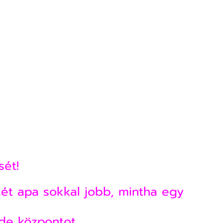
ét!
két apa sokkal jobb, mintha egy 
ide központot