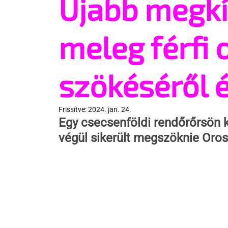
Újabb megkí
meleg férfi 
szökéséről é
Frissítve:
2024. jan. 24.
Egy csecsenföldi rendőrőrsön kí
végül sikerült megszöknie Oro