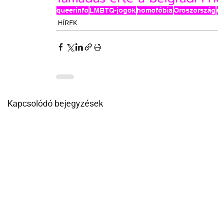
queerinfo
LMBTQ-jogok
homofóbia
Oroszország
HÍREK
Kapcsolódó bejegyzések