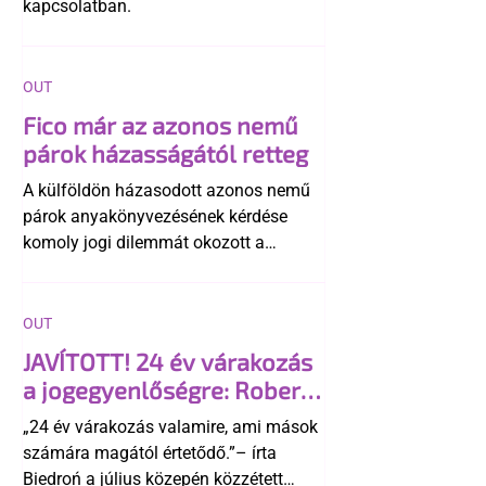
kapcsolatban.
OUT
Fico már az azonos nemű
párok házasságától retteg
A külföldön házasodott azonos nemű
párok anyakönyvezésének kérdése
komoly jogi dilemmát okozott a
szlovák belügynek, miközben Robert
Fico szerint az alkotmány
egyértelműen tiltja a házasságuk
OUT
elismerését. Közben az ellenzéken belül
JAVÍTOTT! 24 év várakozás
is vita robbant ki arról, hogy vissza
a jogegyenlőségre: Robert
kellene-e vonni a kormány konzervatív
Biedroń megindító üzenete
alkotmánymódosítását
„24 év várakozás valamire, ami mások
a lengyel bejegyzett
számára magától értetődő.”– írta
élettársi kapcsolatokért
Biedroń a július közepén közzétett