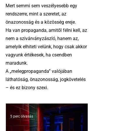
Mert semmi sem veszélyesebb egy
rendszerre, mint a szeretet, az
önazonosság és a közösség ereje.
Ha van propaganda, amitől félni kell, az
nem a szivárványzászló, hanem az,
amelyik elhiteti velünk, hogy csak akkor
vagyunk értékesek, ha csendben
maradunk.
A „melegpropaganda” valójában
láthatóság, önazonosság, jogkövetelés
– és ez bizony szexi.
5 perc olvasás