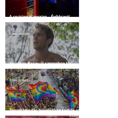
A cruising alaprajza - Építészeti
irányelvek a vágy maximalizálására
1 perc olvasás
Jonathan Bailey új szerepben tér
vissza
2 perc olvasás
Terrortámadás árnyékában tartják az
idei WorldPride-ot Amszterdamban