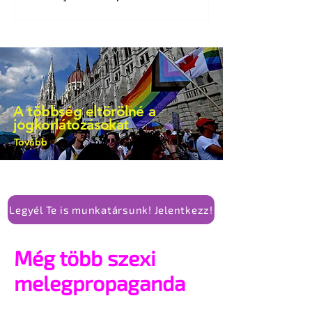
bejegyzésben.
A többség eltörölné a
jogkorlátozásokat
Tovább
Legyél Te is munkatársunk! Jelentkezz!
Még több szexi
melegpropaganda