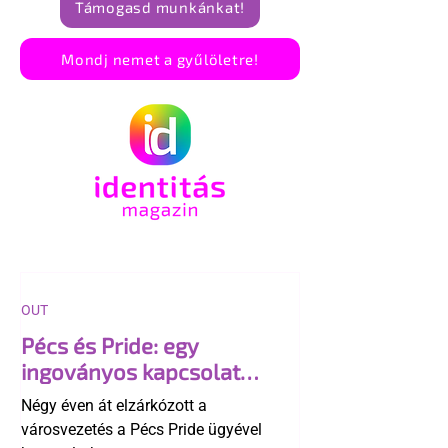
Támogasd munkánkat!
Mondj nemet a gyűlöletre!
OUT
Pécs és Pride: egy
ingoványos kapcsolat
története
Négy éven át elzárkózott a
városvezetés a Pécs Pride ügyével