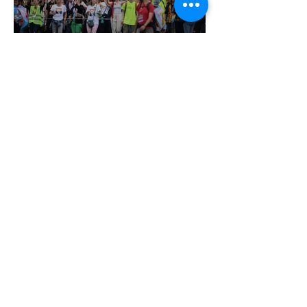
Pécs és Pride: egy ingoványos
kapcsolat története
3 perc olvasás
Fico már az azonos nemű párok
házasságától retteg
2 perc olvasás
Rekordot döntött a világ legnagyobb
transz Pride-ja Londonban