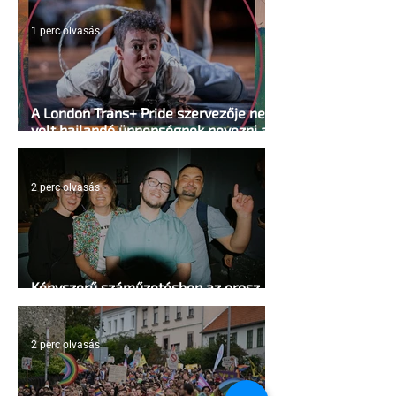
1 perc olvasás
A London Trans+ Pride szervezője nem
volt hajlandó ünnepségnek nevezni az
eseményt- a BBC ezért törölte vele az
interjút
2 perc olvasás
Kényszerű száműzetésben az orosz
LMBTQ+ sajtó utolsó nagy hangja
2 perc olvasás