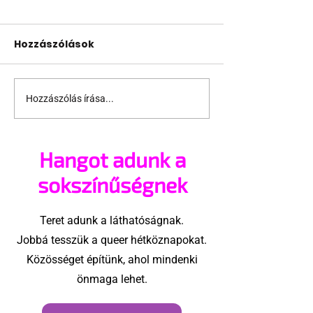
Hozzászólások
Hozzászólás írása...
Terrortámadás
A Sziget is bes
árnyékában tartják
pécsi Freedo
az idei WorldPride-ot
Partyba
Hangot adunk a
Amszterdamban
sokszínűségnek
Teret adunk a láthatóságnak.
Jobbá tesszük a queer hétköznapokat.
Közösséget építünk, ahol mindenki
önmaga lehet.