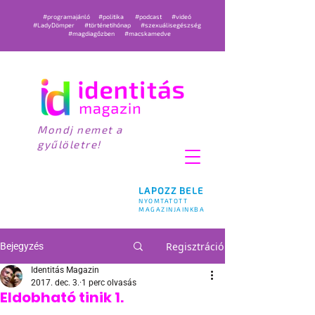
#programajánló
#politika
#podcast
#videó
#LadyDömper
#történetihónap
#szexuálisegészség
#magdiagőzben
#macskamedve
Mondj nemet a
gyűlöletre!
LAPOZZ BELE
NYOMTATOTT
MAGAZINJAINKBA
Regisztráció
Bejegyzés
Identitás Magazin
2017. dec. 3.
1 perc olvasás
Eldobható tinik 1.