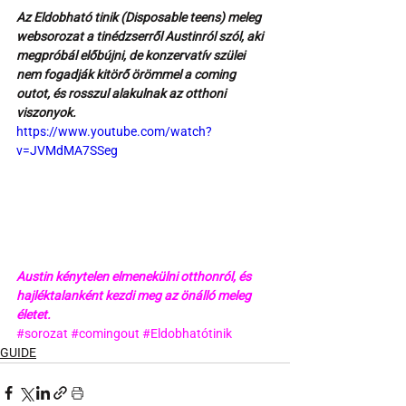
Az Eldobható tinik (Disposable teens) meleg 
websorozat a tinédzserről Austinról szól, aki 
megpróbál előbújni, de konzervatív szülei 
nem fogadják kitörő örömmel a coming 
outot, és rosszul alakulnak az otthoni 
viszonyok.
https://www.youtube.com/watch?
v=JVMdMA7SSeg
Austin kénytelen elmenekülni otthonról, és 
hajléktalanként kezdi meg az önálló meleg 
életet.
#sorozat
#comingout
#Eldobhatótinik
GUIDE