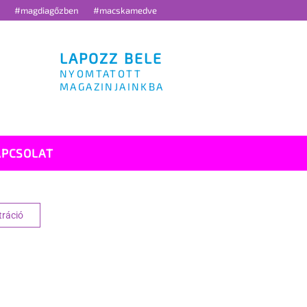
g
#magdiagőzben
#macskamedve
LAPOZZ BELE
NYOMTATOTT
MAGAZINJAINKBA
APCSOLAT
tráció