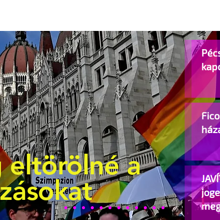
Pécs
kap
Fic
ház
 eltörölné a
JAVÍ
ozásokat
jog
meg
beje