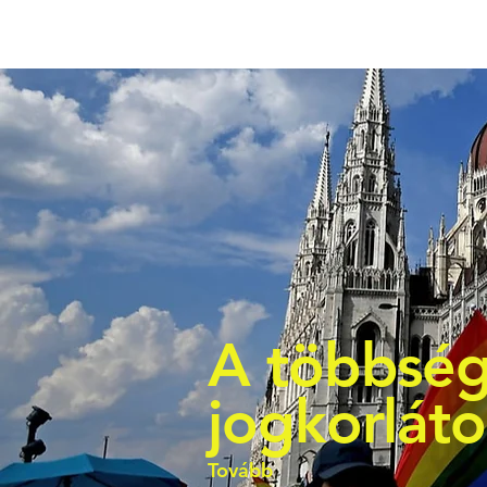
A többség
jogkorlát
Tovább