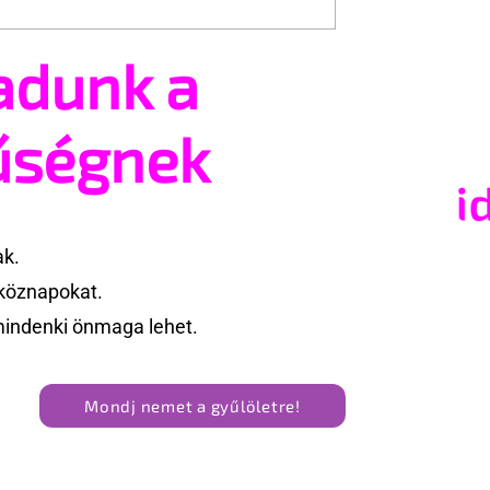
adunk a
adás árnyékában
A Sziget is beszáll a pécsi
 idei WorldPride-ot
Freedom Partyba
amban
űségnek
ak.
köznapokat.
mindenki önmaga lehet.
Mondj nemet a gyűlöletre!