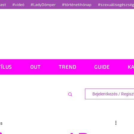
cast
#videó
#LadyDömper
#történetihónap
#szexuálisegészsé
TÍLUS
OUT
TREND
GUIDE
K
Bejelentkezés / Regisz
ás