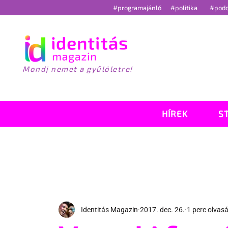
#programajánló
#politika
#pod
Mondj nemet a gyűlöletre!
HÍREK
S
Identitás Magazin
2017. dec. 26.
1 perc olvas