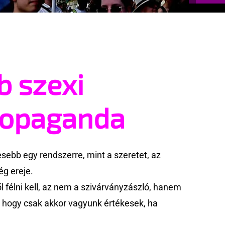
b szexi
ropaganda
ebb egy rendszerre, mint a szeretet, az
g ereje.
 félni kell, az nem a szivárványzászló, hanem
k, hogy csak akkor vagyunk értékesek, ha