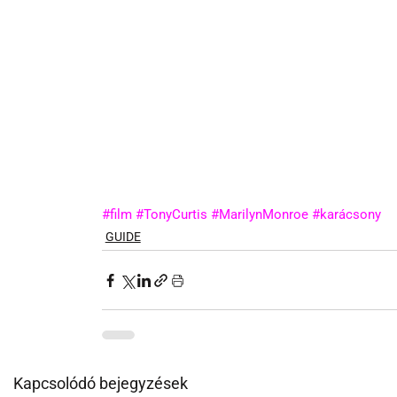
#film
#TonyCurtis
#MarilynMonroe
#karácsony
GUIDE
Kapcsolódó bejegyzések