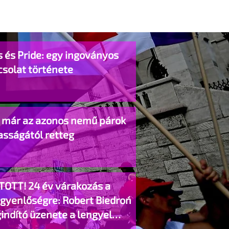
 és Pride: egy ingoványos
csolat története
o már az azonos nemű párok
asságától retteg
TOTT! 24 év várakozás a
egyenlőségre: Robert Biedroń
indító üzenete a lengyel
gyzett élettársi kapcsolatokért