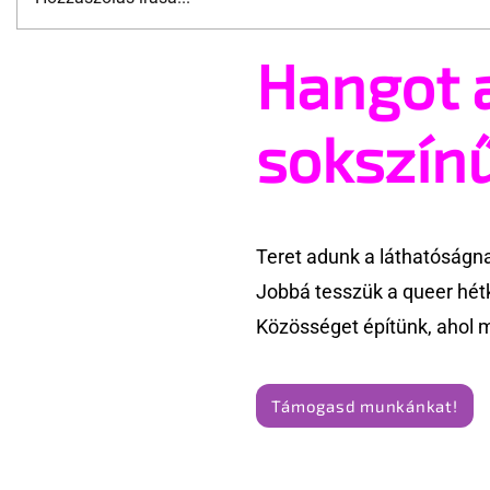
Hangot 
A cruising alaprajza -
Terrortám
Építészeti irányelvek a vágy
tartják az
maximalizálására
Amszterd
sokszín
Teret adunk a láthatóságn
Jobbá tesszük a queer hét
Közösséget építünk, ahol 
Támogasd munkánkat!