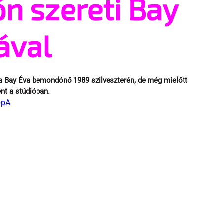
ón szereti Bay
ával
a Bay Éva bemondónő 1989 szilveszterén, de még mielőtt 
nt a stúdióban.
-pA