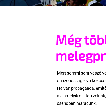
Még töb
melegp
Mert semmi sem veszélyes
önazonosság és a közössé
Ha van propaganda, amitől
az, amelyik elhiteti velün
csendben maradunk.