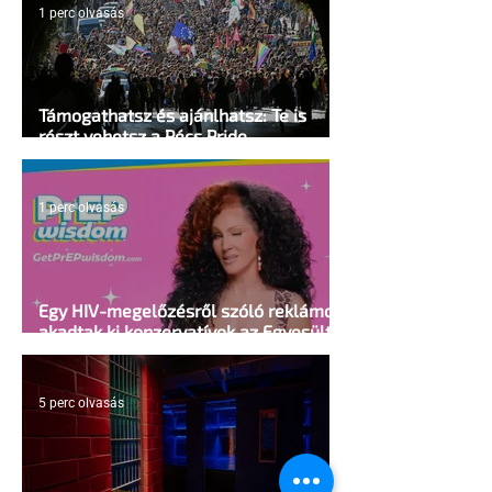
1 perc olvasás
Támogathatsz és ajánlhatsz: Te is
részt vehetsz a Pécs Pride
megvalósításában
1 perc olvasás
Egy HIV-megelőzésről szóló reklámon
akadtak ki konzervatívok az Egyesült
Államokban
5 perc olvasás