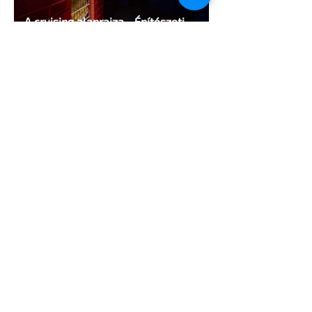
A cruising alaprajza - Építészeti
irányelvek a vágy maximalizálására
1 perc olvasás
Jonathan Bailey új szerepben tér
vissza
2 perc olvasás
Terrortámadás árnyékában tartják az
idei WorldPride-ot Amszterdamban