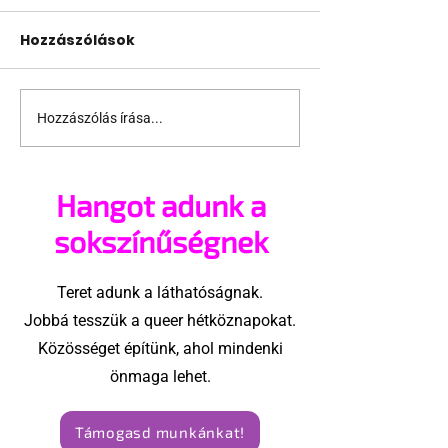
Hozzászólások
Hozzászólás írása...
Terrortámadás
A Sziget is bes
árnyékában tartják
pécsi Freedo
az idei WorldPride-ot
Partyba
Hangot adunk a
Amszterdamban
sokszínűségnek
Teret adunk a láthatóságnak.
Jobbá tesszük a queer hétköznapokat.
Közösséget építünk, ahol mindenki
önmaga lehet.
Támogasd munkánkat!