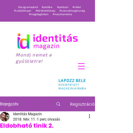
#programajánló
#politika
#podcast
#videó
#LadyDömper
#történetihónap
#szexuálisegészség
#magdiagőzben
#macskamedve
Mondj nemet a
gyűlöletre!
LAPOZZ BELE
NYOMTATOTT
MAGAZINJAINKBA
Regisztráció
Bejegyzés
Identitás Magazin
2018. febr. 11.
1 perc olvasás
Eldobható tinik 2.