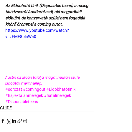
Az Eldobható tinik (Disposable teens) a meleg 
tinédzserről Austinról szól, aki megpróbált 
előbújni, de konzervatív szülei nem fogadják 
kitörő örömmel a coming outot.
https://www.youtube.com/watch?
v=zFME8blaWa0
Austin az utcán találja magát miután szülei 
kidobták mert meleg.
#sorozat
#comingout
#Eldobhatótinik
#hajléktalanmelegek
#fiatalmelegek
#Disposableteens
GUIDE