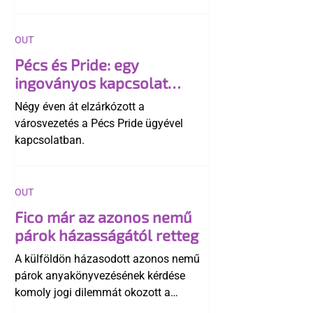
OUT
Pécs és Pride: egy
ingoványos kapcsolat
története
Négy éven át elzárkózott a
városvezetés a Pécs Pride ügyével
kapcsolatban.
OUT
Fico már az azonos nemű
párok házasságától retteg
A külföldön házasodott azonos nemű
párok anyakönyvezésének kérdése
komoly jogi dilemmát okozott a
szlovák belügynek, miközben Robert