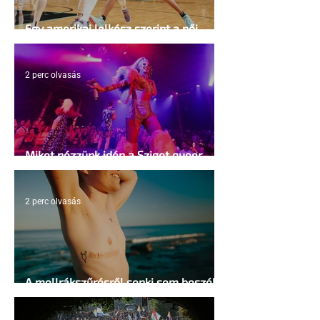
Egy amerikai lelkész szerint a női
kosárlabda transzneműséghez vezet
2 perc olvasás
Miket nézzünk idén a Sziget queer
sátrában?
2 perc olvasás
A mellrákszűrésről senki sem beszél a
mellkasi műtétek után - pedig kellene