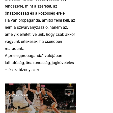
rendszerre, mint a szeretet, az
önazonosság és a közösség ereje.
Ha van propaganda, amitől félni kell, az
nem a szivárványzászló, hanem az,
amelyik elhiteti velünk, hogy csak akkor
vagyunk értékesek, ha csendben
maradunk.
A „melegpropaganda” valójában
láthatóság, önazonosság, jogkövetelés
– és ez bizony szexi.
2 perc olvasás