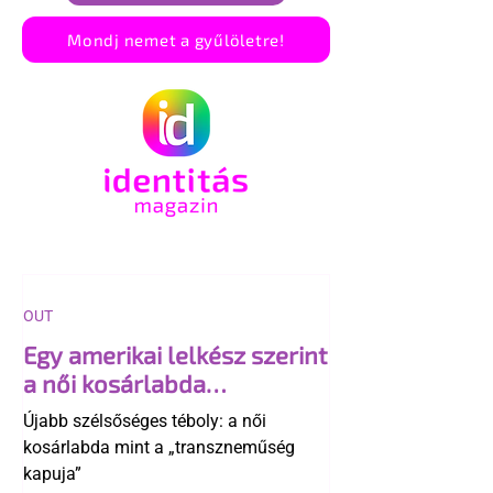
Mondj nemet a gyűlöletre!
OUT
Egy amerikai lelkész szerint
a női kosárlabda
transzneműséghez vezet
Újabb szélsőséges téboly: a női
kosárlabda mint a „transzneműség
kapuja”