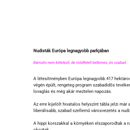
Nudisták Európa legnagyobb parkjában
Bámulni nem kötelező, de módfelett kellemes, és szabad 
A létesítményben Európa legnagyobb 417 hektáros 
végén épült, rengeteg program szabadidős tevékeny
lovaglás és még akár meztelen napozás.
Az erre kijelölt hivatalos helyszínt tábla jelzi má
liberálisabb, szabad szellemű városvezetés a nud
A hippi korszakkal a környéken elszaporodtak a r
okoztak.