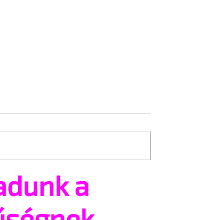
adunk a
ség, amit sok férfi
Miért tűnhet kisebbnek e
 saját nemi
közben a férfiasság?
űségnek