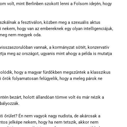
om volt, mint Berlinben szokott lenni a Folsom idején, hogy 
zkálnak a fesztiválon, közben meg a szexuális aktus 
zi nekem, hogy van az embereknek egy olyan intelligenciájuk, 
r meg nem megyek oda.
isszaszorulóban vannak, a kormányzat sötét, konzervatív 
tja meg az országot, ugyanis mint ahogy a példa is mutatja 
lódik, hogy a magyar fürdőkben megszűntek a klasszikus 
gi őrök folyamatosan felügyelik, hogy a meleg párok ne 
intén bezárt, holott állandóan tömve volt és már nézik a 
bályozzák.
i őrület? Én nem vagyok nagy nudista, de akárcsak a 
ontos jelképe nekem, hogy ha nem tetszik, akkor nem 