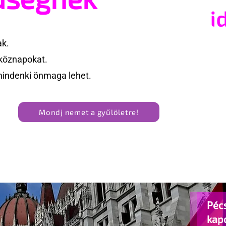
ak.
köznapokat.
mindenki önmaga lehet.
Mondj nemet a gyűlöletre!
Pécs
kap