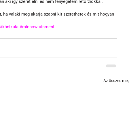
an aki így szeret élni és nem fenyegetem retorziókkal.
ha valaki meg akarja szabni kit szerethetek és mit hogyan 
#kánikula
#rainbowtainment
Az összes meg