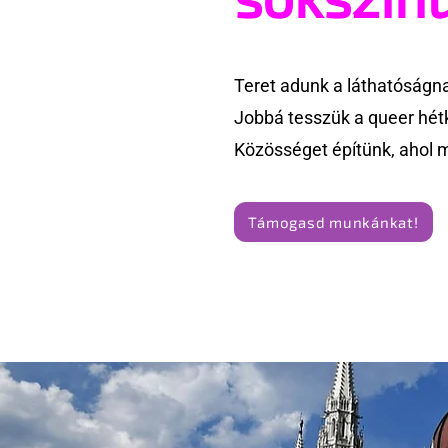
Teret adunk a láthatóságn
Jobbá tesszük a queer hét
Közösséget építünk, ahol 
Támogasd munkánkat!