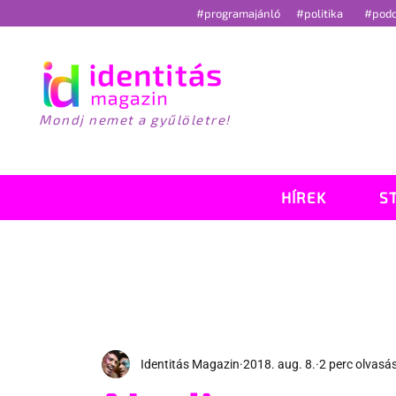
#programajánló
#politika
#pod
Mondj nemet a gyűlöletre!
HÍREK
S
Identitás Magazin
2018. aug. 8.
2 perc olvasá