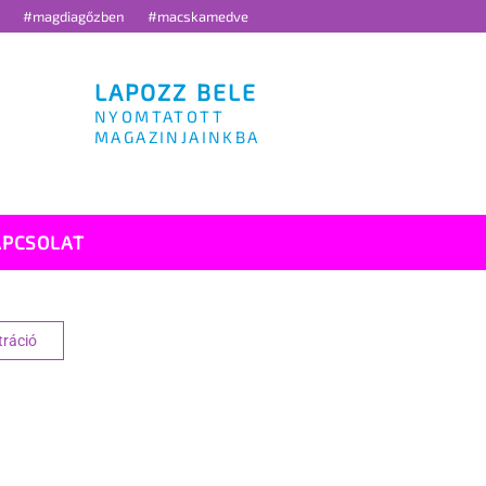
g
#magdiagőzben
#macskamedve
LAPOZZ BELE
NYOMTATOTT
MAGAZINJAINKBA
APCSOLAT
tráció