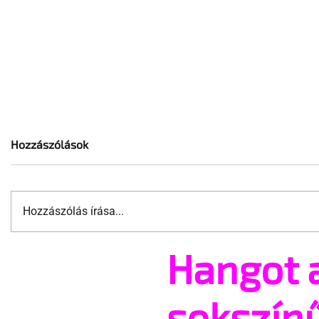
Hozzászólások
Hozzászólás írása...
Hangot 
Jonathan Bailey új szerepben
10 érdekes
tér vissza
nem tud a
szervéről
sokszín