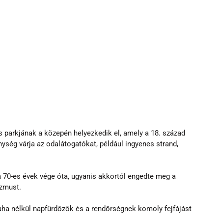
parkjának a közepén helyezkedik el, amely a 18. század 
ség várja az odalátogatókat, például ingyenes strand, 
r a 70-es évek vége óta, ugyanis akkortól engedte meg a 
izmust.
uha nélkül napfürdőzők és a rendőrségnek komoly fejfájást 