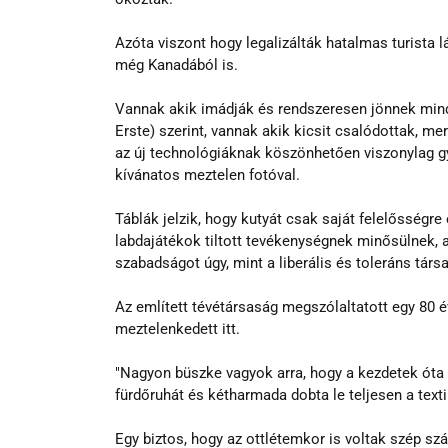
Azóta viszont hogy legalizálták hatalmas turista l
még Kanadából is.
Vannak akik imádják és rendszeresen jönnek minde
Erste) szerint, vannak akik kicsit csalódottak, m
az új technológiáknak köszönhetően viszonylag gy
kívánatos meztelen fotóval.
Táblák jelzik, hogy kutyát csak saját felelősségre 
labdajátékok tiltott tevékenységnek minősülnek, a 
szabadságot úgy, mint a liberális és toleráns tá
Az említett tévétársaság megszólaltatott egy 80 é
meztelenkedett itt.
"Nagyon büszke vagyok arra, hogy a kezdetek óta i
fürdőruhát és kétharmada dobta le teljesen a texti
Egy biztos, hogy az ottlétemkor is voltak szép s