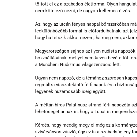
töltött el ez a szabados életforma. Olyan hangulat
nem kötelező nézni, de nagyon kellemes érzés.
Az, hogy az utcán fényes nappal bőrszerkóban más
legkülönbözőbb formái is előfordulhatnak, azt jel
hogy ha tetszik akkor nézem, ha meg nem, akko
Magyarországon sajnos az ilyen nudista napozók v
hozzáállásának, mellyel nem kevés bevételtől fosz
a Müncheni Nudizmus világszenzáció lett.
Ugyan nem napozó, de a témához szorosan kapcso
régmúltra visszatekintő férfi napok és a biztonsá
legyenek huzamosabb ideig együtt. 
A méltán híres Palatinusz strand férfi napozója sz
lehetőségét annak is, hogy a Lupát is megrendsza
Kérdés, hogy meddig megy el még ez a kormányzat
szivárványos zászló, úgy ez is a szabadság egy f