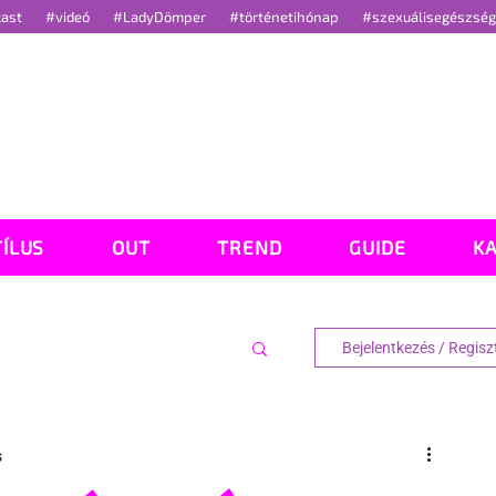
cast
#videó
#LadyDömper
#történetihónap
#szexuálisegészsé
TÍLUS
OUT
TREND
GUIDE
K
Bejelentkezés / Regisz
s