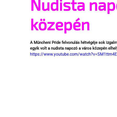
Nudista nap
közepén
A Müncheni Pride felvonulás hétvégéje sok izgal
egyik volt a nudista napozó a város közepén elhe
https://www.youtube.com/watch?v=SM1ttm4