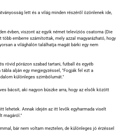
átványosság lett és a világ minden részéről özönlenek ide, 
n évben, viszont az egyik német televíziós csatorna (Die 
ert több emberre számítottak, mely azzal magyarázható, hogy 
orsan a világhálón találhatja magát bárki egy nem 
és rövid pórázon szabad tartani, futball és egyéb 
tábla alján egy megjegyzéssel, "Fogják fel ezt a 
rsadalom különleges szimbólumát."
ves bácsit, aki nagyon büszke arra, hogy az elsők között 
tt lehetek. Annak idején az itt levők egyharmada viselt 
lt magáról."
zámmal, bár nem voltam meztelen, de különleges jó érzéssel 