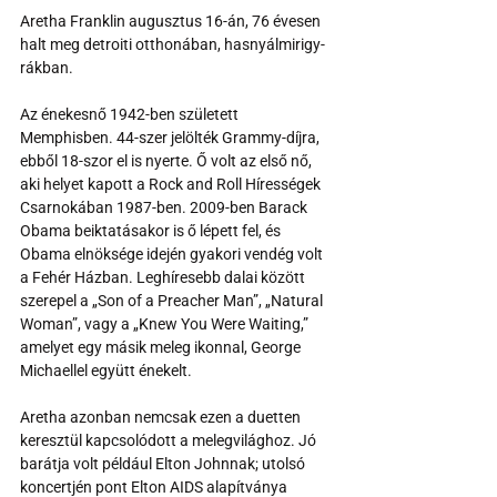
Aretha Franklin augusztus 16-án, 76 évesen 
halt meg detroiti otthonában, hasnyálmirigy-
rákban. 
Az énekesnő 1942-ben született 
Memphisben. 44-szer jelölték Grammy-díjra, 
ebből 18-szor el is nyerte. Ő volt az első nő, 
aki helyet kapott a Rock and Roll Hírességek 
Csarnokában 1987-ben. 2009-ben Barack 
Obama beiktatásakor is ő lépett fel, és 
Obama elnöksége idején gyakori vendég volt 
a Fehér Házban. Leghíresebb dalai között 
szerepel a „Son of a Preacher Man”, „Natural 
Woman”, vagy a „Knew You Were Waiting,” 
amelyet egy másik meleg ikonnal, George 
Michaellel együtt énekelt.
Aretha azonban nemcsak ezen a duetten 
keresztül kapcsolódott a melegvilághoz. Jó 
barátja volt például Elton Johnnak; utolsó 
koncertjén pont Elton AIDS alapítványa 