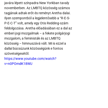
javára lépett színpadra New Yorkban tavaly 
novemberben. Az LMBTQ közösség számos 
tagjának adtak erőt és reményt Aretha dalai. 
Ilyen szempontból a legjelentősebb a “R-E-S-
P-E-C-T” volt, amely egy Otis Redding-szám 
feldolgozása. Aretha előadásában ez a dal az 
emberi jogi mozgalmak – a fekete polgárjogi 
mozgalom, a feministák és az LMBTQ 
közösség – himnuszává vált. Mi is ezzel a 
dallal búcsúzunk közösségünk e fontos 
szövetségesétől.
https://www.youtube.com/watch?
v=n0POmdK18WU