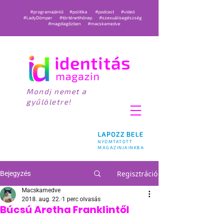
#programajánló
#politika
#podcast
#videó
#LadyDömper
#történetihónap
#szexuálisegészség
#magdiagőzben
#macskamedve
Mondj nemet a
gyűlöletre!
LAPOZZ BELE
NYOMTATOTT
MAGAZINJAINKBA
Regisztráció
Bejegyzés
Macskamedve
2018. aug. 22.
1 perc olvasás
Búcsú Aretha Franklintől