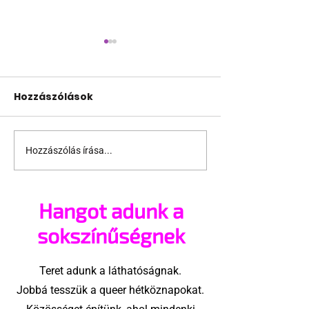
Hozzászólások
Hozzászólás írása...
Támogathatsz és
Egy HIV-mege
ajánlhatsz: Te is részt
szóló reklám
vehetsz a Pécs Pride
ki egy konzer
Hangot adunk a
megvalósításában
csoport az Eg
Államokban
sokszínűségnek
Teret adunk a láthatóságnak.
Jobbá tesszük a queer hétköznapokat.