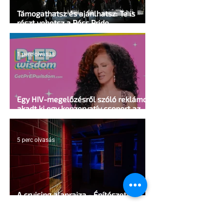
Támogathatsz és ajánlhatsz: Te is
részt vehetsz a Pécs Pride
megvalósításában
1 perc olvasás
Egy HIV-megelőzésről szóló reklámon
akadt ki egy konzervatív csoport az
Egyesült Államokban
5 perc olvasás
A cruising alaprajza - Építészeti
irányelvek a vágy maximalizálására