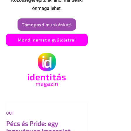
Közösséget építünk, ahol mindenki
önmaga lehet.
Támogasd munkánkat!
Mondj nemet a gyűlöletre!
OUT
Pécs és Pride: egy