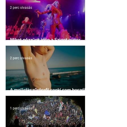
2 perc olvasás
Miket nézzünk idén a Sziget queer
sátrában?
2 perc olvasás
A mellrákszűrésről senki sem beszél a
mellkasi műtétek után - pedig kellene
1 perc olvasás