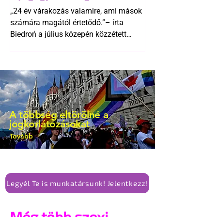
Biedroń megindító üzenete
alkotmánymódosítását
„24 év várakozás valamire, ami mások
a lengyel bejegyzett
számára magától értetődő.”– írta
élettársi kapcsolatokért
Biedroń a július közepén közzétett
bejegyzésben.
A többség eltörölné a
jogkorlátozásokat
Tovább
Legyél Te is munkatársunk! Jelentkezz!
Még több szexi