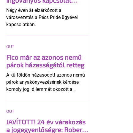
ingoványos kapcsolat
története
Négy éven át elzárkózott a
városvezetés a Pécs Pride ügyével
kapcsolatban.
OUT
Fico már az azonos nemű
párok házasságától retteg
A külföldön házasodott azonos nemű
párok anyakönyvezésének kérdése
komoly jogi dilemmát okozott a
szlovák belügynek, miközben Robert
Fico szerint az alkotmány
egyértelműen tiltja a házasságuk
OUT
elismerését. Közben az ellenzéken belül
JAVÍTOTT! 24 év várakozás
is vita robbant ki arról, hogy vissza
a jogegyenlőségre: Robert
kellene-e vonni a kormány konzervatív