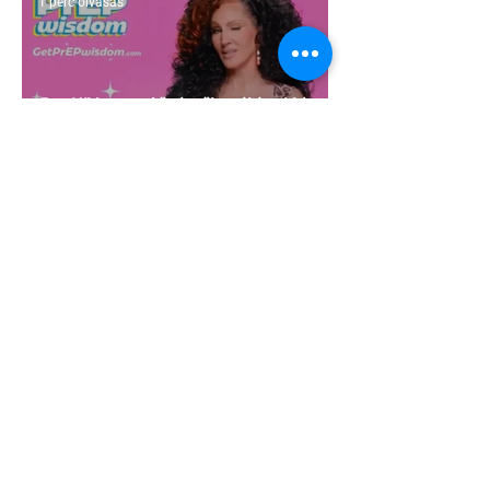
1 perc olvasás
Egy HIV-megelőzésről szóló reklámon
akadtak ki konzervatívok az Egyesült
Államokban
5 perc olvasás
A cruising alaprajza - Építészeti
irányelvek a vágy maximalizálására
1 perc olvasás