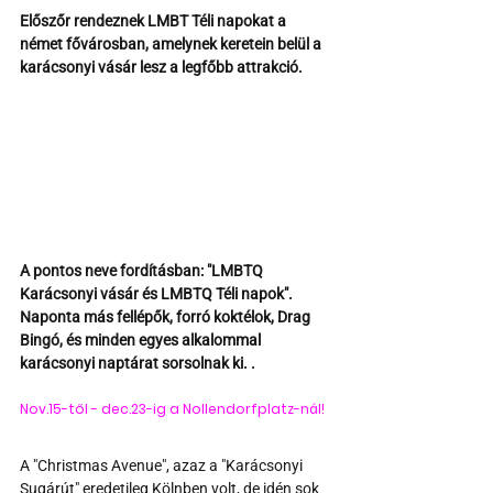
Előszőr rendeznek LMBT Téli napokat a 
német fővárosban, amelynek keretein belül a 
karácsonyi vásár lesz a legfőbb attrakció.
A pontos neve fordításban: "LMBTQ 
Karácsonyi vásár és LMBTQ Téli napok". 
Naponta más fellépők, forró koktélok, Drag 
Bingó, és minden egyes alkalommal 
karácsonyi naptárat sorsolnak ki. .
Nov.15-től - dec.23-ig a Nollendorfplatz-nál!
A "Christmas Avenue", azaz a "Karácsonyi 
Sugárút" eredetileg Kölnben volt, de idén sok 