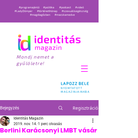
#programajánló
#politika
#podcast
#videó
#LadyDömper
#történetihónap
#szexuálisegészség
#magdiagőzben
#macskamedve
Mondj nemet a
gyűlöletre!
LAPOZZ BELE
NYOMTATOTT
MAGAZINJAINKBA
Regisztráció
Bejegyzés
Identitás Magazin
2019. nov. 14.
1 perc olvasás
Berlini Karácsonyi LMBT vásár