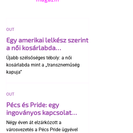
OUT
Egy amerikai lelkész szerint
a női kosárlabda
transzneműséghez vezet
Újabb szélsőséges téboly: a női
kosárlabda mint a „transzneműség
kapuja”
OUT
Pécs és Pride: egy
ingoványos kapcsolat
története
Négy éven át elzárkózott a
városvezetés a Pécs Pride ügyével