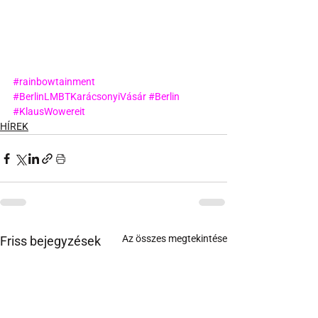
#rainbowtainment
#BerlinLMBTKarácsonyiVásár
#Berlin
#KlausWowereit
HÍREK
Az összes megtekintése
Friss bejegyzések