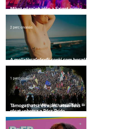
Miket nézzünk idén a Sziget queer
sátrában?
2 perc olvasás
A mellrákszűrésről senki sem beszél a
mellkasi műtétek után - pedig kellene
1 perc olvasás
Támogathatsz és ajánlhatsz: Te is
részt vehetsz a Pécs Pride
megvalósításában