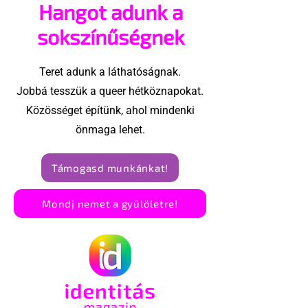
Hangot adunk a
megvalósításában
konzervatívok
Egyesült Áll
sokszínűségnek
Teret adunk a láthatóságnak.
Jobbá tesszük a queer hétköznapokat.
Közösséget építünk, ahol mindenki
önmaga lehet.
Támogasd munkánkat!
Mondj nemet a gyűlöletre!