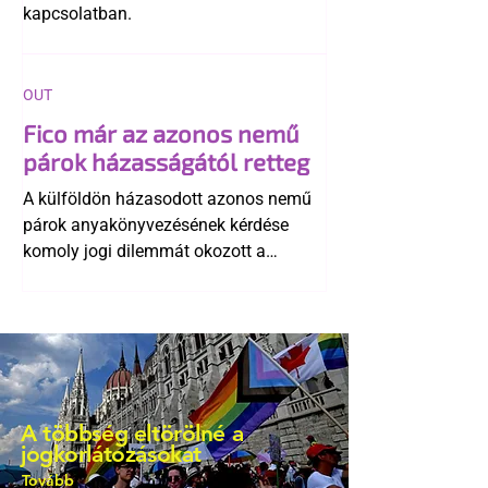
kapcsolatban.
OUT
Fico már az azonos nemű
párok házasságától retteg
A külföldön házasodott azonos nemű
párok anyakönyvezésének kérdése
komoly jogi dilemmát okozott a
szlovák belügynek, miközben Robert
Fico szerint az alkotmány
egyértelműen tiltja a házasságuk
elismerését. Közben az ellenzéken belül
is vita robbant ki arról, hogy vissza
kellene-e vonni a kormány konzervatív
A többség eltörölné a
alkotmánymódosítását
jogkorlátozásokat
Tovább