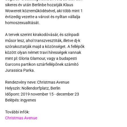
sikeres év után Berlinbe hozatják Klaus 
Wowereit közreműködésével, aki több mint 1 
évtizedig vezette a várost és nyíltan vállalja 
homoszexualitását.
A tervek szerint kirakodóvásár, és színpadi 
műsor lesz, ahol transzvesztiták, illetve dj-k 
szórakoztatják majd a közönséget. A fellépők 
között olyan német travi hírességek vannak 
mint pl: Gloria Glamour, vagy a budapesti 
Garcons partikon sztárfellépőnek számító 
Jurassica Parka.
Rendezvény neve: Christmas Avenue
Helyszín: Nollendorfplatz, Berlin
Időpont: 2019 november 15 - december 23
Belépés: ingyenes
További infók:
Christmas Avenue