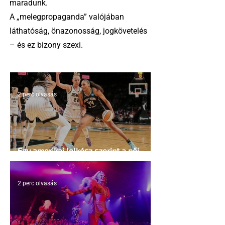
maradunk.
A „melegpropaganda” valójában
láthatóság, önazonosság, jogkövetelés
– és ez bizony szexi.
2 perc olvasás
Egy amerikai lelkész szerint a női
kosárlabda transzneműséghez vezet
2 perc olvasás