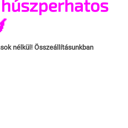
 húszperhatos

sok nélkül! Összeállításunkban 