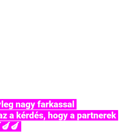
z a kérdés, hogy a partnerek 
🍆🍆 