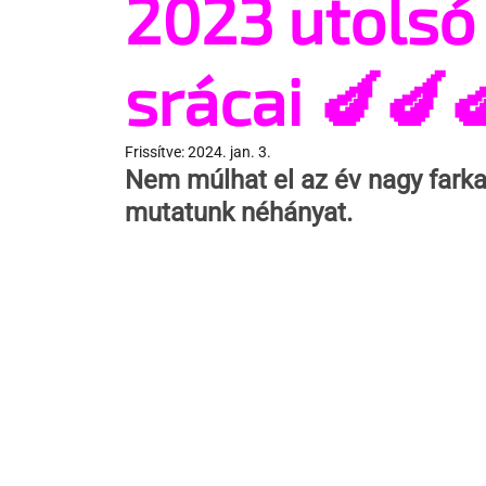
2023 utolsó
srácai 🍆🍆
Frissítve:
2024. jan. 3.
Nem múlhat el az év nagy farka
mutatunk néhányat.