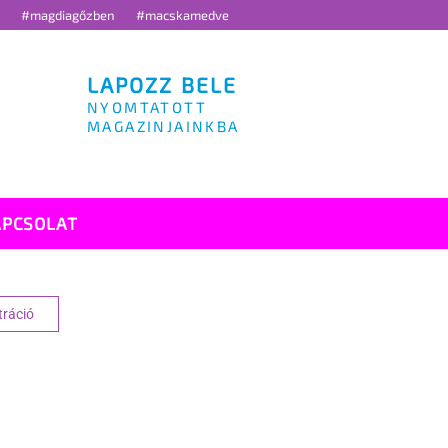
g
#magdiagőzben
#macskamedve
LAPOZZ BELE
NYOMTATOTT
MAGAZINJAINKBA
APCSOLAT
tráció