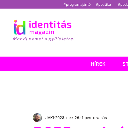
#programajánló
#politika
#pod
Mondj nemet a gyűlöletre!
HÍREK
S
JAKI
2023. dec. 26.
1 perc olvasás