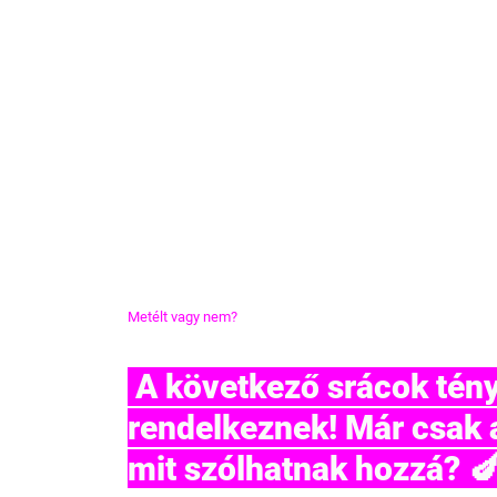
Metélt vagy nem?
 A következő srácok tényleg nagy farkassal 
rendelkeznek! Már csak a
mit szólhatnak hozzá? 