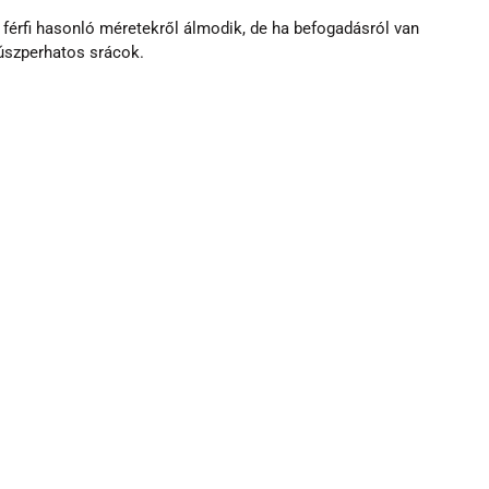
férfi hasonló méretekről álmodik, de ha befogadásról van 
húszperhatos srácok.