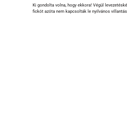
Ki gondolta volna, hogy ekkora! Végül levezetésk
fickót azóta nem kapcsolták le nyilvános villantás