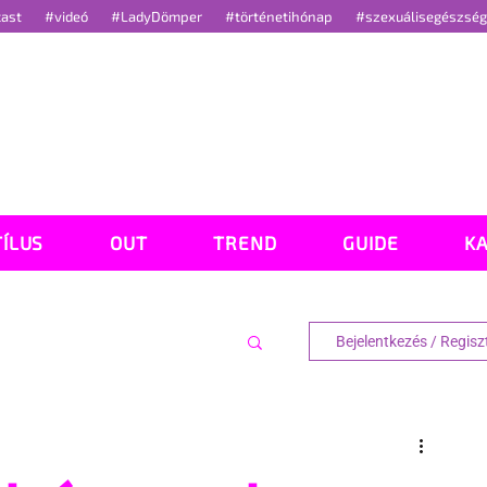
cast
#videó
#LadyDömper
#történetihónap
#szexuálisegészsé
TÍLUS
OUT
TREND
GUIDE
K
Bejelentkezés / Regisz