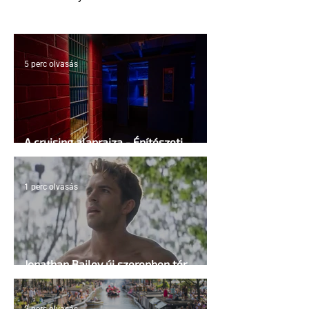
5 perc olvasás
A cruising alaprajza - Építészeti
irányelvek a vágy maximalizálására
1 perc olvasás
Jonathan Bailey új szerepben tér
vissza