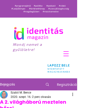
#programajánló
#politika
#podcast
#videó
#LadyDömper
#történetihónap
#szexuálisegészség
#magdiagőzben
#macskamedve
Mondj nemet a
gyűlöletre!
LAPOZZ BELE
NYOMTATOTT
MAGAZINJAINKBA
Regisztráció
Bejegyzés
Szabó M. Bence
2020. szept. 16.
2 perc olvasás
A 2. világháború meztelen