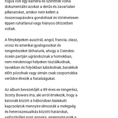
fogva volt egy kamera és szerették volna 
dokumentálni azokat a derűs és zavartalan 
pillanatokat, amikor nem kellett a 
összecsapásokra gondolniuk és történetesen 
éppen ruhátlanul vagy hiányos öltözetben 
voltak.
A fényképeken ausztrál, angol, francia, olasz, 
orosz és amerikai gyalogosokat és 
tengerészeket láthatunk, ahogy a Csendes-
óceán partján ugrándoznak a homokban, 
nem mindennapi helyeken tisztálkodnak, 
tavakban és folyókban lubickolnak, barakkok 
előtt pózolnak vagy simán csak csoportokba 
verődve élvezik a fiatalságukat.
Az album bevezetőjét a 
89 éves ex-tengerész, 
Scotty Bowers írta, aki arról értekezik, hogy a 
katonák között a háborúban kialakuló 
kapcsolatok mennyire elmosták a melegség 
és heteroszexualitás közötti határokat, 
valószínűleg pont annyira, amennyire ezek a 