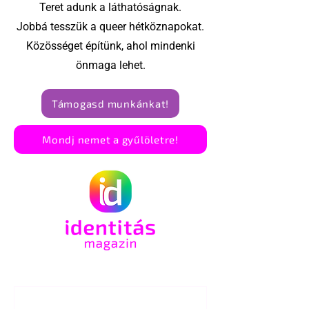
élettársi
Teret adunk a láthatóságnak.
kapcsolatoké
Jobbá tesszük a queer hétköznapokat.
Közösséget építünk, ahol mindenki
önmaga lehet.
Támogasd munkánkat!
Mondj nemet a gyűlöletre!