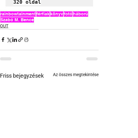
320 oldal
rainbowtainment
férfiak
könyv
fotó
háború
Szabó M. Bence
OUT
Az összes megtekintése
Friss bejegyzések