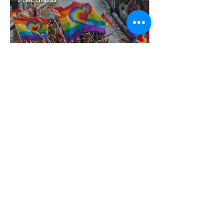
2 perc olvasás
Terrortámadás árnyékában tartják az
idei WorldPride-ot Amszterdamban
1 perc olvasás
A London Trans+ Pride szervezője nem
volt hajlandó ünnepségnek nevezni az
eseményt- a BBC ezért törölte vele az
interjút
2 perc olvasás