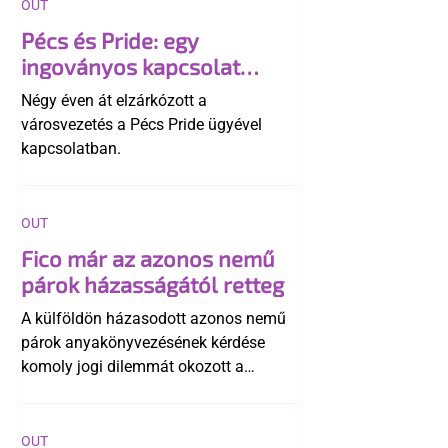
OUT
Pécs és Pride: egy
ingoványos kapcsolat
története
Négy éven át elzárkózott a
városvezetés a Pécs Pride ügyével
kapcsolatban.
OUT
Fico már az azonos nemű
párok házasságától retteg
A külföldön házasodott azonos nemű
párok anyakönyvezésének kérdése
komoly jogi dilemmát okozott a
szlovák belügynek, miközben Robert
Fico szerint az alkotmány
egyértelműen tiltja a házasságuk
OUT