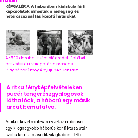
hősei
KÉPGALÉRIA
 A háborúban kialakuló férfi 
kapcsolatok elmosták a melegség és 
heteroszexualitás közötti határokat.
Az 500 darabot számláló eredeti fotóból 
összeállított válogatás a második 
világháború mögé nyújt bepillantást.
A ritka fényképfelvételeken 
pucér tengerészgyalogosok 
láthatóak, a háború egy másik 
arcát bemutatva.
Amikor közel nyolcvan évvel az emberiség 
egyik legnagyobb háborús konfliktusa után 
szóba kerül a második világháború, lelki 