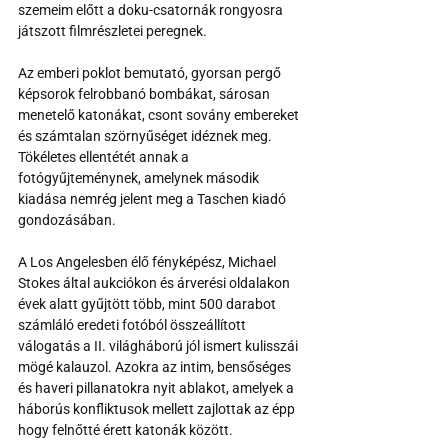
szemeim előtt a doku-csatornák rongyosra 
játszott filmrészletei peregnek.
Az emberi poklot bemutató, gyorsan pergő 
képsorok felrobbanó bombákat, sárosan 
menetelő katonákat, csont sovány embereket 
és számtalan szörnyűséget idéznek meg. 
Tökéletes ellentétét annak a 
fotógyűjteménynek, amelynek második 
kiadása nemrég jelent meg a Taschen kiadó 
gondozásában.
A Los Angelesben élő fényképész, Michael 
Stokes által aukciókon és árverési oldalakon 
évek alatt gyűjtött több, mint 500 darabot 
számláló eredeti fotóból összeállított 
válogatás a II. világháború jól ismert kulisszái 
mögé kalauzol. Azokra az intim, bensőséges 
és haveri pillanatokra nyit ablakot, amelyek a 
háborús konfliktusok mellett zajlottak az épp 
hogy felnőtté érett katonák között.