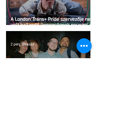
A London Trans+ Pride szervezője nem
volt hajlandó ünnepségnek nevezni az
eseményt- a BBC ezért törölte vele az
interjút
2 perc olvasás
Kényszerű száműzetésben az orosz
LMBTQ+ sajtó utolsó nagy hangja
2 perc olvasás
Pécs és Pride: egy ingoványos