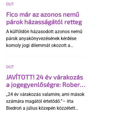
OUT
Fico már az azonos nemű
párok házasságától retteg
A külföldön házasodott azonos nemű
párok anyakönyvezésének kérdése
komoly jogi dilemmát okozott a
szlovák belügynek, miközben Robert
Fico szerint az alkotmány
egyértelműen tiltja a házasságuk
OUT
elismerését. Közben az ellenzéken belül
JAVÍTOTT! 24 év várakozás
is vita robbant ki arról, hogy vissza
a jogegyenlőségre: Robert
kellene-e vonni a kormány konzervatív
Biedroń megindító üzenete
alkotmánymódosítását
„24 év várakozás valamire, ami mások
a lengyel bejegyzett
számára magától értetődő.”– írta
élettársi kapcsolatokért
Biedroń a július közepén közzétett
bejegyzésben.