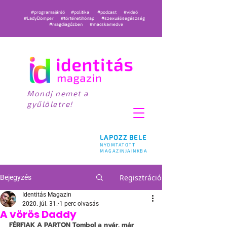
#programajánló
#politika
#podcast
#videó
#LadyDömper
#történetihónap
#szexuálisegészség
#magdiagőzben
#macskamedve
Mondj nemet a
gyűlöletre!
LAPOZZ BELE
NYOMTATOTT
MAGAZINJAINKBA
Regisztráció
Bejegyzés
Identitás Magazin
2020. júl. 31.
1 perc olvasás
A vörös Daddy
FÉRFIAK A PARTON
 Tombol a nyár, már 