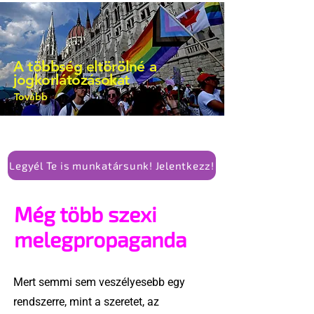
A többség eltörölné a
jogkorlátozásokat
Tovább
Legyél Te is munkatársunk! Jelentkezz!
Még több szexi
melegpropaganda
Mert semmi sem veszélyesebb egy
rendszerre, mint a szeretet, az