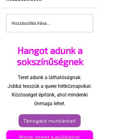
Hozzászólás írása...
Jonathan Bailey új
Terrortámad
szerepben tér vissza
árnyékában t
az idei World
Hangot adunk a
Amszterdam
sokszínűségnek
Teret adunk a láthatóságnak.
Jobbá tesszük a queer hétköznapokat.
Közösséget építünk, ahol mindenki
önmaga lehet.
Támogasd munkánkat!
Mondj nemet a gyűlöletre!