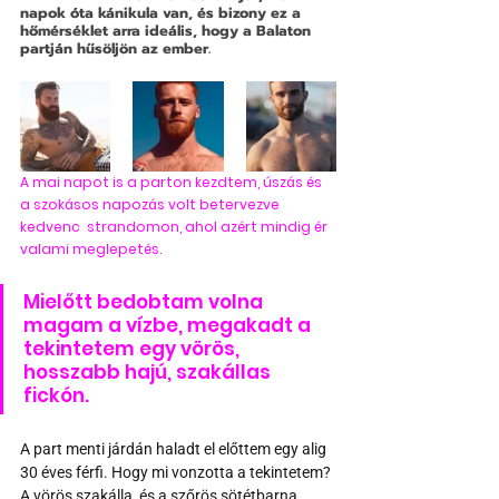
napok óta kánikula van, és bizony ez a 
hőmérséklet arra ideális, hogy a Balaton 
partján hűsöljön az ember.
A mai napot is a parton kezdtem, úszás és 
a szokásos napozás volt betervezve 
kedvenc  strandomon, ahol azért mindig ér 
valami meglepetés.
Mielőtt bedobtam volna 
magam a vízbe, megakadt a 
tekintetem egy vörös, 
hosszabb hajú, szakállas 
fickón.
A part menti járdán haladt el előttem egy alig 
30 éves férfi. Hogy mi vonzotta a tekintetem? 
A vörös szakálla, és a szőrös sötétbarna 