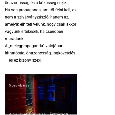
önazonosság és a közösség ereje.
Ha van propaganda, amitől félni kell, az
nem a szivárványzászló, hanem az,
amelyik elhiteti velünk, hogy csak akkor
vagyunk értékesek, ha csendben
maradunk.
A „melegpropaganda” valójában
láthatóság, önazonosság, jogkövetelés
– és ez bizony szexi.
5 perc olvasás
A cruising alaprajza - Építészeti