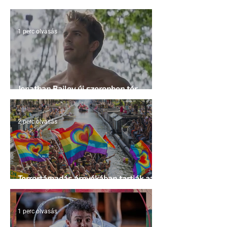
irányelvek a vágy maximalizálására
1 perc olvasás
Jonathan Bailey új szerepben tér
vissza
2 perc olvasás
Terrortámadás árnyékában tartják az
idei WorldPride-ot Amszterdamban
1 perc olvasás