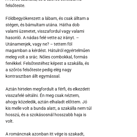
felsőteste.
Földbegyökerezett a lábam, és csak álltam a 
stégen, és bámultam utána. Hátha dob 
valami üzenetet, visszafordul vagy valami 
hasonló. A nádas felé vette az irányt. – 
Utánamenjek, vagy ne? – tettem föl 
magamban a kérdést. Hátulról egyértelműen 
meleg volt a srác. Nőies combokkal, formás 
fenékkel. Felsőtestéhez képest a szakálla, és 
a szőrös felsőteste pedig elég nagy 
kontrasztban állt egymással.
Aztán hirtelen megfordult a férfi, és elkezdett 
visszafelé sétálni. Én meg csak néztem, 
ahogy közeledik, aztán elhaladt előttem. Jó 
kis melle volt a bunda alatt, a szakálla nem túl 
hosszú, és a szokásosnál hosszabb haja is 
volt.
A románcnak azonban itt vége is szakadt, 