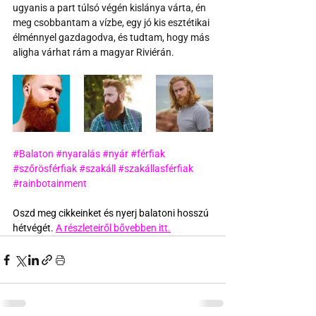
ugyanis a part túlsó végén kislánya várta, én 
meg csobbantam a vízbe, egy jó kis esztétikai 
élménnyel gazdagodva, és tudtam, hogy más 
aligha várhat rám a magyar Riviérán.
#Balaton
#nyaralás
#nyár
#férfiak
#szőrösférfiak
#szakáll
#szakállasférfiak
#rainbotainment
Oszd meg cikkeinket és nyerj balatoni hosszú 
hétvégét. 
A részleteiről bővebben itt.