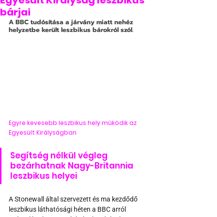
Egyesült Királyság leszbikus
bárjai
A BBC tudósítása a járvány miatt nehéz 
helyzetbe került leszbikus bárokról szól.
Egyre kevesebb leszbikus hely működik az 
Egyesült Királyságban
Segítség nélkül végleg 
bezárhatnak Nagy-Britannia 
leszbikus helyei 
A Stonewall által szervezett és ma kezdődő 
leszbikus láthatósági héten a BBC arról 