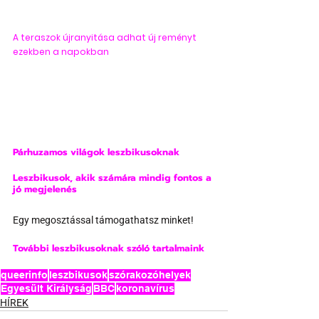
A teraszok újranyitása adhat új reményt 
ezekben a napokban
Párhuzamos világok leszbikusoknak
Leszbikusok, akik számára mindig fontos a 
jó megjelenés
Egy megosztással támogathatsz minket!
További leszbikusoknak szóló tartalmaink
queerinfo
leszbikusok
szórakozóhelyek
Egyesült Királyság
BBC
koronavírus
HÍREK