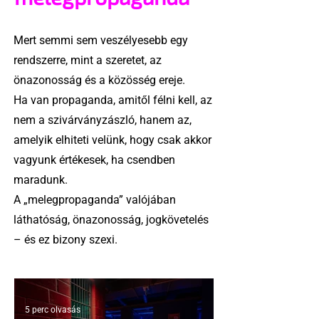
Mert semmi sem veszélyesebb egy
rendszerre, mint a szeretet, az
önazonosság és a közösség ereje.
Ha van propaganda, amitől félni kell, az
nem a szivárványzászló, hanem az,
amelyik elhiteti velünk, hogy csak akkor
vagyunk értékesek, ha csendben
maradunk.
A „melegpropaganda” valójában
láthatóság, önazonosság, jogkövetelés
– és ez bizony szexi.
5 perc olvasás