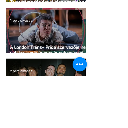
Terrortámadás árnyékában tartják az
idei WorldPride-ot Amszterdamban
1 perc olvasás
A London Trans+ Pride szervezője nem
volt hajlandó ünnepségnek nevezni az
eseményt- a BBC ezért törölte vele az
interjút
2 perc olvasás
Kényszerű száműzetésben az orosz
LMBTQ+ sajtó utolsó nagy hangja
2 perc olvasás