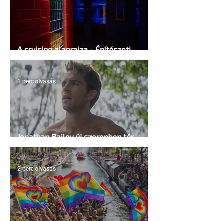
A cruising alaprajza - Építészeti
irányelvek a vágy maximalizálására
1 perc olvasás
Jonathan Bailey új szerepben tér
vissza
2 perc olvasás