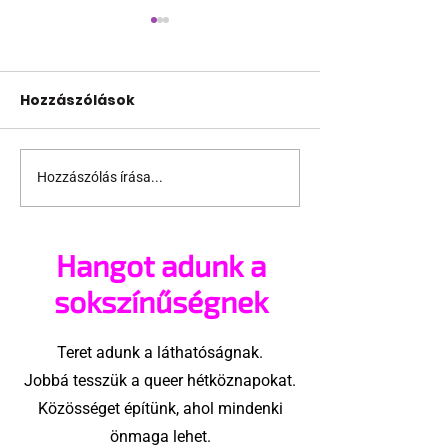
Hozzászólások
Hozzászólás írása...
Magyarország legyen
Nem a Disney
olyan hely, ahol a
egyetlen, ahol LMBT
szivárványcsaládok
karakterek
Hangot adunk a
is boldogok
bukkannak fe
sokszínűségnek
Teret adunk a láthatóságnak.
Jobbá tesszük a queer hétköznapokat.
Közösséget építünk, ahol mindenki
önmaga lehet.