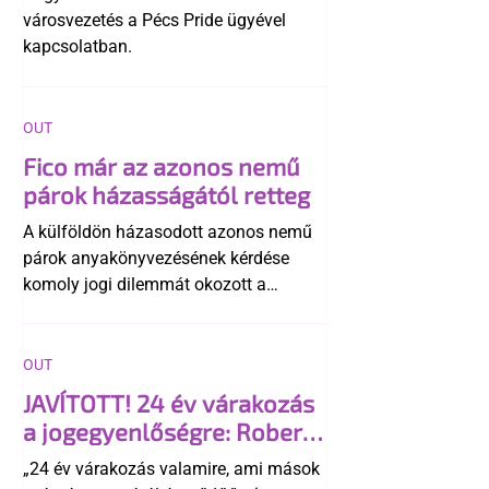
városvezetés a Pécs Pride ügyével
kapcsolatban.
OUT
Fico már az azonos nemű
párok házasságától retteg
A külföldön házasodott azonos nemű
párok anyakönyvezésének kérdése
komoly jogi dilemmát okozott a
szlovák belügynek, miközben Robert
Fico szerint az alkotmány
egyértelműen tiltja a házasságuk
OUT
elismerését. Közben az ellenzéken belül
JAVÍTOTT! 24 év várakozás
is vita robbant ki arról, hogy vissza
a jogegyenlőségre: Robert
kellene-e vonni a kormány konzervatív
Biedroń megindító üzenete
alkotmánymódosítását
„24 év várakozás valamire, ami mások
a lengyel bejegyzett