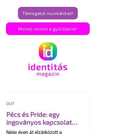
Támogasd munkánkat!
Mondj nemet a gyűlöletre!
OUT
Pécs és Pride: egy
ingoványos kapcsolat
története
Négy éven át elzárkózott a