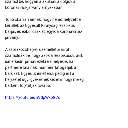
számol be, hogyan alakulnak a dolgok a 
koronavírus-járvány árnyékában.
Több oka van annak, hogy nehéz helyzetbe 
kerültek az Egyesült Királyság leszbikus 
bárjai, és ebből csak az egyik a koronavírus-
járvány.
A szórakozóhelyek üzemeltetői arról 
számolnak be, hogy azok a leszbikusok, akik 
ismerkedni járnak ezekre a helyekre, ha 
partnerre találnak, már nem látogatják a 
bárokat. Egyes üzemeltetők pedig ezt a 
helyzetet úgy igyekeznek kezelni, hogy meleg 
bárként folytatják tovább.
https://youtu.be/nVtlpWkpG7c