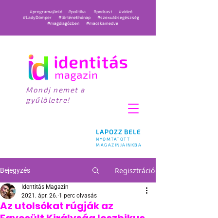
#programajánló
#politika
#podcast
#videó
#LadyDömper
#történetihónap
#szexuálisegészség
#magdiagőzben
#macskamedve
Mondj nemet a
gyűlöletre!
LAPOZZ BELE
NYOMTATOTT
MAGAZINJAINKBA
Regisztráció
Bejegyzés
Identitás Magazin
2021. ápr. 26.
1 perc olvasás
Az utolsókat rúgják az