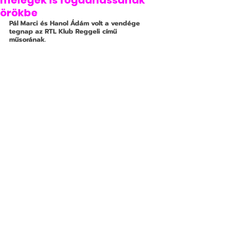
melegek is fogadhassanak
örökbe
Pál Marci és Hanol Ádám volt a vendége 
tegnap az RTL Klub Reggeli című 
műsorának.