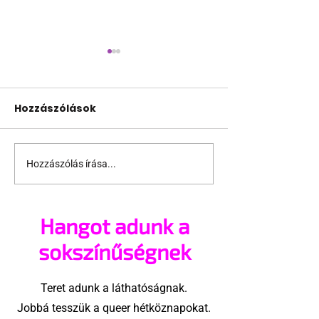
Hozzászólások
Hozzászólás írása...
Minden a
Meleg családo
melegségről:
köszöntötte a
Szivárványon innen
Klub az új es
Hangot adunk a
és túl
sokszínűségnek
Teret adunk a láthatóságnak.
Jobbá tesszük a queer hétköznapokat.