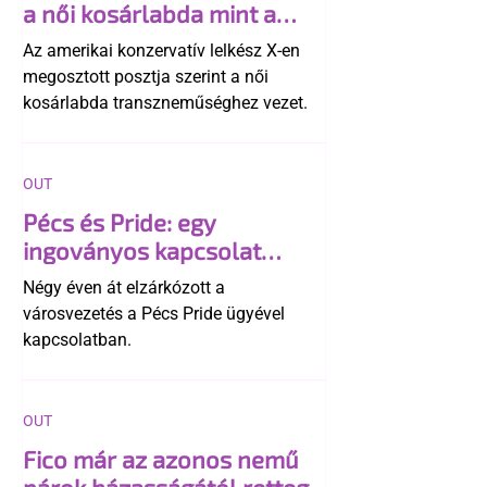
a női kosárlabda mint a
"transzneműség kapuja"
Az amerikai konzervatív lelkész X-en
megosztott posztja szerint a női
kosárlabda transzneműséghez vezet.
OUT
Pécs és Pride: egy
ingoványos kapcsolat
története
Négy éven át elzárkózott a
városvezetés a Pécs Pride ügyével
kapcsolatban.
OUT
Fico már az azonos nemű
párok házasságától retteg