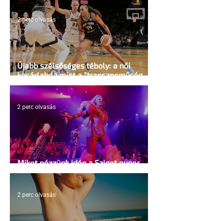
2 perc olvasás
Újabb szélsőséges téboly: a női
kosárlabda mint a "transzneműség
kapuja"
2 perc olvasás
Miket nézzünk idén a Sziget queer
sátrában?
2 perc olvasás