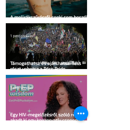
A mellrákszűrésről senki sem beszél a
mellkasi műtétek után - pedig kellene
1 perc olvasás
Támogathatsz és ajánlhatsz: Te is
részt vehetsz a Pécs Pride
megvalósításában
1 perc olvasás
Egy HIV-megelőzésről szóló reklámon
akadt ki egy konzervatív csoport az
Egyesült Államokban