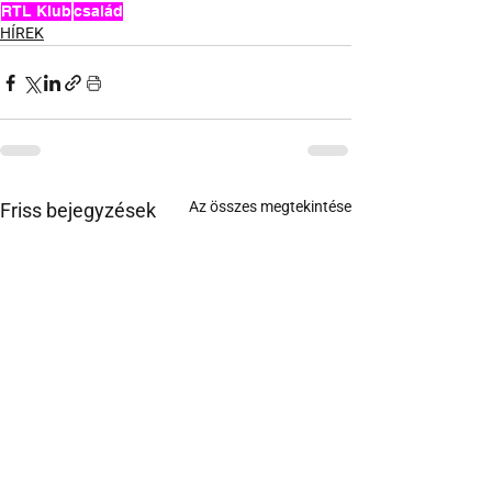
RTL Klub
család
HÍREK
Az összes megtekintése
Friss bejegyzések