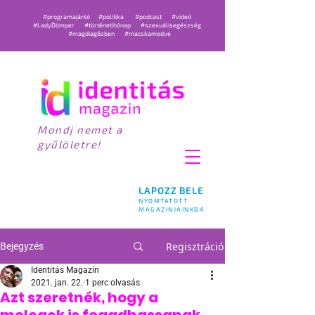
#programajánló
#politika
#podcast
#videó
#LadyDömper
#történetihónap
#szexuálisegészség
#magdiagőzben
#macskamedve
Mondj nemet a
gyűlöletre!
LAPOZZ BELE
NYOMTATOTT
MAGAZINJAINKBA
Regisztráció
Bejegyzés
Identitás Magazin
2021. jan. 22.
1 perc olvasás
Azt szeretnék, hogy a