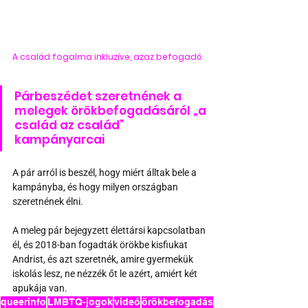
A család fogalma inkluzíve, azaz befogadó
Párbeszédet szeretnének a 
melegek örökbefogadásáról „a 
család az család” 
kampányarcai 
A pár arról is beszél, hogy miért álltak bele a 
kampányba, és hogy milyen országban 
szeretnének élni.
A meleg pár bejegyzett élettársi kapcsolatban 
él, és 2018-ban fogadták örökbe kisfiukat 
Andrist, és azt szeretnék, amire gyermekük 
iskolás lesz, ne nézzék őt le azért, amiért két 
apukája van.
queerinfo
LMBTQ-jogok
videó
örökbefogadás