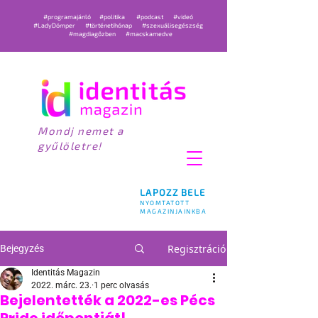
#programajánló
#politika
#podcast
#videó
#LadyDömper
#történetihónap
#szexuálisegészség
#magdiagőzben
#macskamedve
Mondj nemet a
gyűlöletre!
LAPOZZ BELE
NYOMTATOTT
MAGAZINJAINKBA
Regisztráció
Bejegyzés
Identitás Magazin
2022. márc. 23.
1 perc olvasás
Bejelentették a 2022-es Pécs