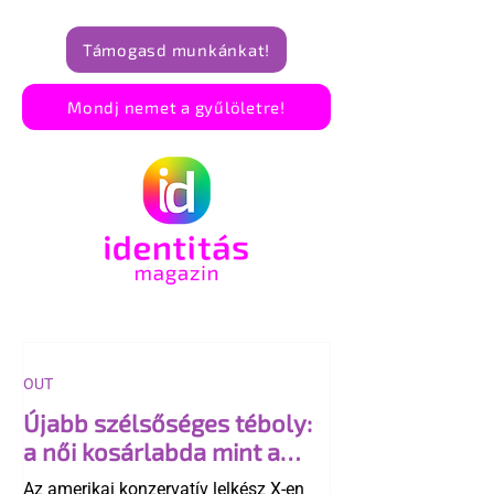
Támogasd munkánkat!
Mondj nemet a gyűlöletre!
OUT
Újabb szélsőséges téboly:
a női kosárlabda mint a
"transzneműség kapuja"
Az amerikai konzervatív lelkész X-en