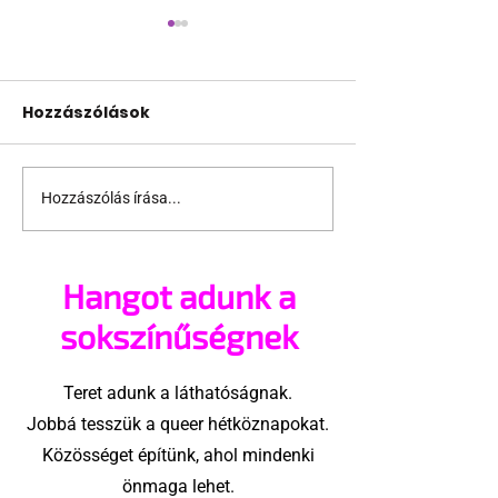
Hozzászólások
Hozzászólás írása...
Az erotikus
A szeretet elj
grafikákat ihlető
meleg filmzseni
Hangot adunk a
sokszínűségnek
Teret adunk a láthatóságnak.
Jobbá tesszük a queer hétköznapokat.
Közösséget építünk, ahol mindenki
önmaga lehet.