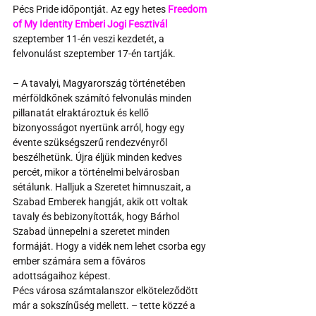
Pécs Pride időpontját. Az egy hetes 
Freedom 
of My Identity Emberi Jogi Fesztivál
szeptember 11-én veszi kezdetét, a 
felvonulást szeptember 17-én tartják.
– A tavalyi, Magyarország történetében 
mérföldkőnek számító felvonulás minden 
pillanatát elraktároztuk és kellő 
bizonyosságot nyertünk arról, hogy egy 
évente szükségszerű rendezvényről 
beszélhetünk. Újra éljük minden kedves 
percét, mikor a történelmi belvárosban 
sétálunk. Halljuk a Szeretet himnuszait, a 
Szabad Emberek hangját, akik ott voltak 
tavaly és bebizonyították, hogy Bárhol 
Szabad ünnepelni a szeretet minden 
formáját. Hogy a vidék nem lehet csorba egy 
ember számára sem a főváros 
adottságaihoz képest.
Pécs városa számtalanszor elköteleződött 
már a sokszínűség mellett. – tette közzé a 