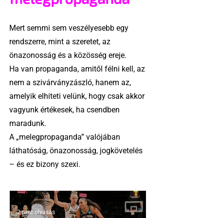
Mert semmi sem veszélyesebb egy
rendszerre, mint a szeretet, az
önazonosság és a közösség ereje.
Ha van propaganda, amitől félni kell, az
nem a szivárványzászló, hanem az,
amelyik elhiteti velünk, hogy csak akkor
vagyunk értékesek, ha csendben
maradunk.
A „melegpropaganda” valójában
láthatóság, önazonosság, jogkövetelés
– és ez bizony szexi.
2 perc olvasás