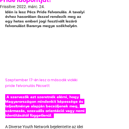
Pride időpontját!
Frissítve:
2022. márc. 24.
Idén is lesz Pécs Pride Felvonulás. A tavalyi 
évhez hasonlóan ősszel rendezik meg az 
egy hetes emberi jogi fesztivált lezáró 
felvonulást Baranya megye székhelyén.
Szeptember 17-én lesz a második vidéki 
pride felvonulás Pécsett
 A szervezők azt szeretnék elérni, hogy 
Magyarországon mindenkit képessége és 
teljesítménye alapján becsüljenek meg, 
származás, szexuális orientáció vagy nemi 
identitásától függetlenül.  
A Diverse Youth Network bejelentette az idei 