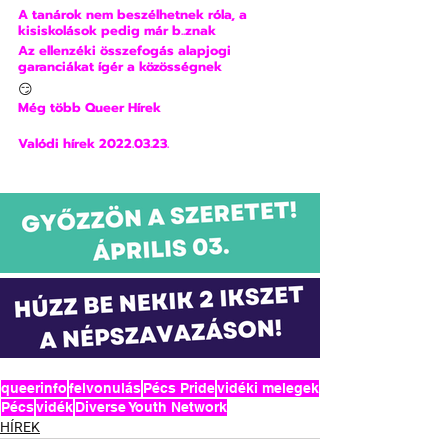
A tanárok nem beszélhetnek róla, a 
kisiskolások pedig már b..znak
Az ellenzéki összefogás alapjogi 
garanciákat ígér a közösségnek
😏
Még több Queer Hírek
Valódi hírek 2022.03.23.
queerinfo
felvonulás
Pécs Pride
vidéki melegek
Pécs
vidék
Diverse Youth Network
HÍREK