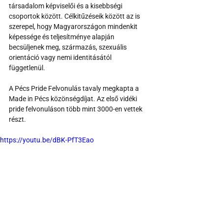
társadalom képviselői és a kisebbségi 
csoportok között. Célkitűzéseik között az is 
szerepel, hogy Magyarországon mindenkit 
képessége és teljesítménye alapján 
becsüljenek meg, származás, szexuális 
orientáció vagy nemi identitásától 
függetlenül.
A Pécs Pride Felvonulás tavaly megkapta a 
Made in Pécs közönségdíjat. Az első vidéki 
pride felvonuláson több mint 3000-en vettek 
részt.
https://youtu.be/dBK-PfT3Eao