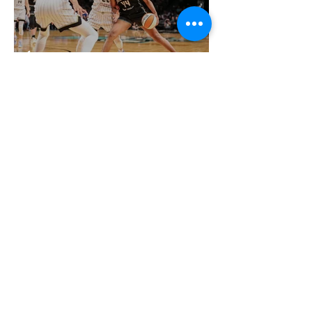
Újabb szélsőséges téboly: a női
kosárlabda mint a "transzneműség
kapuja"
2 perc olvasás
Miket nézzünk idén a Sziget queer
sátrában?
2 perc olvasás