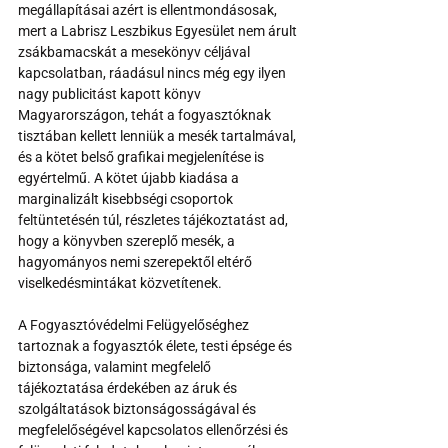
megállapításai azért is ellentmondásosak, 
mert a Labrisz Leszbikus Egyesület nem árult 
zsákbamacskát a mesekönyv céljával 
kapcsolatban, ráadásul nincs még egy ilyen 
nagy publicitást kapott könyv 
Magyarországon, tehát a fogyasztóknak 
tisztában kellett lenniük a mesék tartalmával, 
és a kötet belső grafikai megjelenítése is 
egyértelmű. A kötet újabb kiadása a 
marginalizált kisebbségi csoportok 
feltüntetésén túl, részletes tájékoztatást ad, 
hogy a könyvben szereplő mesék, a 
hagyományos nemi szerepektől eltérő 
viselkedésmintákat közvetítenek.
A Fogyasztóvédelmi Felügyelőséghez 
tartoznak a fogyasztók élete, testi épsége és 
biztonsága, valamint megfelelő 
tájékoztatása érdekében az áruk és 
szolgáltatások biztonságosságával és 
megfelelőségével kapcsolatos ellenőrzési és 