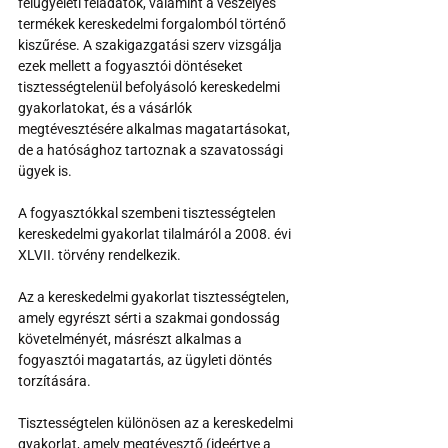
felügyeleti feladatok, valamint a veszélyes 
termékek kereskedelmi forgalomból történő 
kiszűrése. A szakigazgatási szerv vizsgálja 
ezek mellett a fogyasztói döntéseket 
tisztességtelenül befolyásoló kereskedelmi 
gyakorlatokat, és a vásárlók 
megtévesztésére alkalmas magatartásokat, 
de a hatósághoz tartoznak a szavatossági 
ügyek is.
A fogyasztókkal szembeni tisztességtelen 
kereskedelmi gyakorlat tilalmáról a 2008. évi 
XLVII. törvény rendelkezik.
Az a kereskedelmi gyakorlat tisztességtelen, 
amely egyrészt sérti a szakmai gondosság 
követelményét, másrészt alkalmas a 
fogyasztói magatartás, az ügyleti döntés 
torzítására.
Tisztességtelen különösen az a kereskedelmi 
gyakorlat, amely megtévesztő (ideértve a 