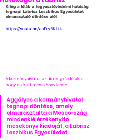
hatóságot a Labrisz
Kilóg a lóláb a fogyasztóvédelmi hatóság 
tegnapi Labrisz Leszbikus Egyesületet 
elmarasztaló döntése alól.
https://youtu.be/aaD-v5KI-tk
A kormányhivatal azt is megkérdőjelezi, 
hogy a kötet mesekönyv lenne
Aggályos a kormányhivatal 
tegnapi döntése, amely 
elmarasztalta a Meseország 
mindenkié érzékenyítő 
mesekönyv kiadóját, a Labrisz 
Leszbikus Egyesületet