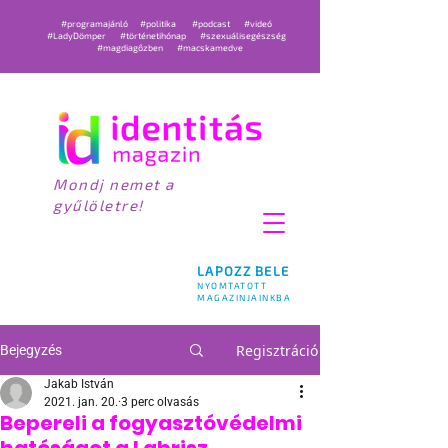
#programajánló
#politika
#podcast
#videó
#LadyDömper
#történetihónap
#szexuálisegészség
#magdiagőzben
#macskamedve
Mondj nemet a
gyűlöletre!
LAPOZZ BELE
NYOMTATOTT
MAGAZINJAINKBA
Regisztráció
Bejegyzés
Jakab István
2021. jan. 20.
3 perc olvasás
Bepereli a fogyasztóvédelmi