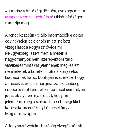
A Labrisz a hatósági döntést, csakúgy mint a 
Magyar Nemzet pedofilozó
cikkét bíróságon 
támadja meg.
A rendelkezésünkre álló információk alapján 
egy névtelen bejelentés miatt indított 
vizsgálatot a Fogyasztóvédelmi 
Felügyelőség, azért mert a mesék a 
hagyományos nemi szerepektől eltérő 
viselkedésmintákat jelenítenek meg, és ezt 
nem jelezték a köteten, noha a könyv első 
kiadásának hátsó borítóján is szerepel, hogy 
a mesék szereplői marginalizált kisebbségi 
csoportokból kerültek ki, ráadásul semmilyen 
jogszabály nem írja elő azt, hogy ne 
jelenhetne meg a szexuális kisebbségekkel 
kapcsolatos érzékenyítő mesekönyv 
Magyarországon.
A fogyasztóvédelmi hatóság vizsgálatának 