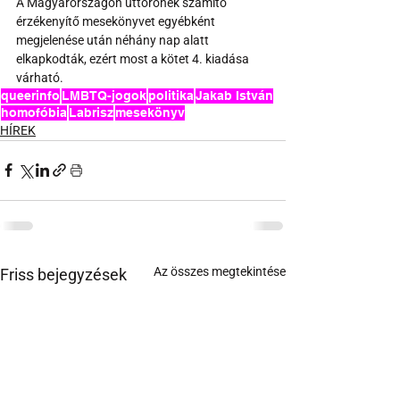
A Magyarországon úttörőnek számító 
érzékenyítő mesekönyvet egyébként 
megjelenése után néhány nap alatt 
elkapkodták, ezért most a kötet 4. kiadása 
várható.
queerinfo
LMBTQ-jogok
politika
Jakab István
homofóbia
Labrisz
mesekönyv
HÍREK
Az összes megtekintése
Friss bejegyzések