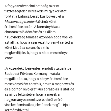
A fogyasztóvédelmi hatóság szerint 
tisztességtelen kereskedelmi gyakorlatot 
folytat a Labrisz Leszbikus Egyesület a 
Meseország mindenkié
 című kötet 
értékesítése során. A kormányhivatal 
elmarasztaló döntése és az állami 
hírügynökség tálalása azonban aggályos, és 
azt állítja, hogy a szervezet törvényt sértett a 
kötet kiadása során, és azt is 
megkérdőjelezik, hogy a kötet mesekönyv 
lenne.
„A közérdekű bejelentésre indult vizsgálatban 
Budapest Főváros Kormányhivatala 
megállapította, hogy a könyv értékesítése 
mesekönyvként történik, amire a megnevezés 
és a borítón lévő grafikus ábrázolás is utal, de 
az nincs feltüntetve, hogy a mesék a 
hagyományos nemi szerepektől eltérő 
viselkedésmintákat jelenítenek meg” – írja a 
kormányhivatal.