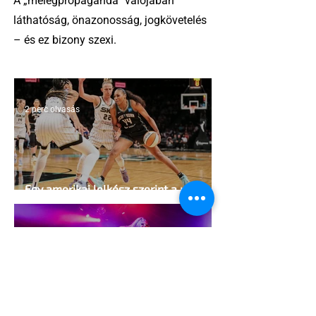
A „melegpropaganda” valójában
láthatóság, önazonosság, jogkövetelés
– és ez bizony szexi.
2 perc olvasás
Egy amerikai lelkész szerint a női
kosárlabda transzneműséghez vezet
2 perc olvasás
Miket nézzünk idén a Sziget queer