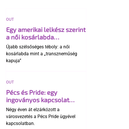
OUT
Egy amerikai lelkész szerint
a női kosárlabda
transzneműséghez vezet
Újabb szélsőséges téboly: a női
kosárlabda mint a „transzneműség
kapuja”
OUT
Pécs és Pride: egy
ingoványos kapcsolat
története
Négy éven át elzárkózott a
városvezetés a Pécs Pride ügyével
kapcsolatban.