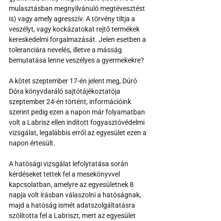
mulasztásban megnyilvánuló megtévesztést 
is) vagy amely agresszív. A törvény tiltja a 
veszélyt, vagy kockázatokat rejtő termékek 
kereskedelmi forgalmazását. Jelen esetben a 
toleranciára nevelés, illetve a másság 
bemutatása lenne veszélyes a gyermekekre?
A kötet szeptember 17-én jelent meg, Dúró 
Dóra könyvdaráló sajtótájékoztatója 
szeptember 24-én történt, információink 
szerint pedig ezen a napon már folyamatban 
volt a Labrisz ellen indított fogyasztóvédelmi 
vizsgálat, legalábbis erről az egyesület ezen a 
napon értesült.
A hatósági vizsgálat lefolytatása során 
kérdéseket tettek fel a mesekönyvvel 
kapcsolatban, amelyre az egyesületnek 8 
napja volt írásban válaszolni a hatóságnak, 
majd a hatóság ismét adatszolgáltatásra 
szólította fel a Labriszt, mert az egyesület 