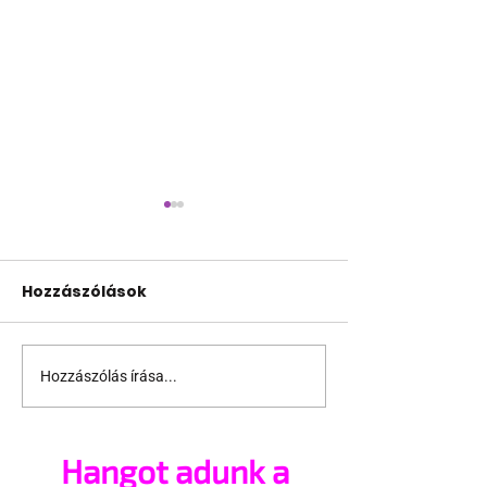
Hozzászólások
Hozzászólás írása...
Minden a
Államérdekbő
melegségről:
üldözik a mel
Szivárványon innen
Magyarorszá
Hangot adunk a
és túl