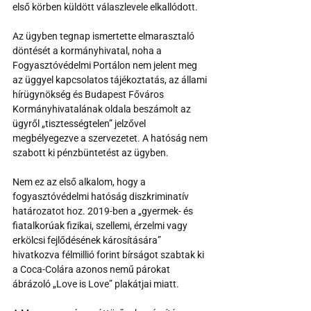
első körben küldött válaszlevele elkallódott.
Az ügyben tegnap ismertette elmarasztaló 
döntését a kormányhivatal, noha a 
Fogyasztóvédelmi Portálon nem jelent meg 
az üggyel kapcsolatos tájékoztatás, az állami 
hírügynökség és Budapest Főváros 
Kormányhivatalának oldala beszámolt az 
ügyről „tisztességtelen” jelzővel 
megbélyegezve a szervezetet. A hatóság nem 
szabott ki pénzbüntetést az ügyben.
Nem ez az első alkalom, hogy a 
fogyasztóvédelmi hatóság diszkriminatív 
határozatot hoz. 2019-ben a „gyermek- és 
fiatalkorúak fizikai, szellemi, érzelmi vagy 
erkölcsi fejlődésének károsítására” 
hivatkozva félmillió forint bírságot szabtak ki 
a Coca-Colára azonos nemű párokat 
ábrázoló „Love is Love” plakátjai miatt. 