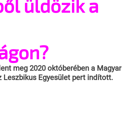
ől üldözik a
ágon?
elent meg 2020 októberében a Magyar 
Leszbikus Egyesület pert indított.