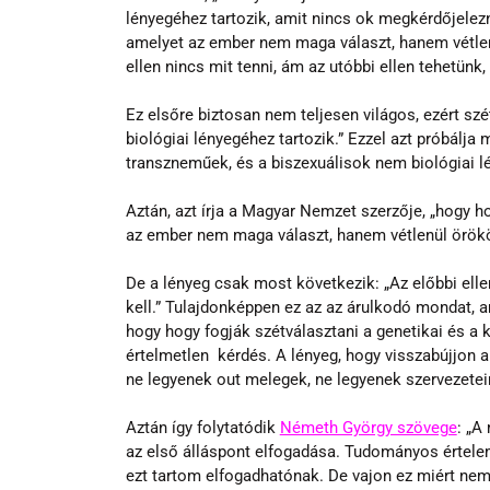
lényegéhez tartozik, amit nincs ok megkérdőjele
amelyet az ember nem maga választ, hanem vétlenü
ellen nincs mit tenni, ám az utóbbi ellen tehetünk, 
Ez elsőre biztosan nem teljesen világos, ezért sz
biológiai lényegéhez tartozik.” Ezzel azt próbálj
transzneműek, és a biszexuálisok nem biológiai
Aztán, azt írja a Magyar Nemzet szerzője, „hogy
az ember nem maga választ, hanem vétlenül örököl
De a lényeg csak most következik: „Az előbbi ellen
kell.” Tulajdonképpen ez az az árulkodó mondat, am
hogy hogy fogják szétválasztani a genetikai és a 
értelmetlen  kérdés. A lényeg, hogy visszabújjon a
ne legyenek out melegek, ne legyenek szervezetei
Aztán így folytatódik 
Németh György szövege
: „A
az első álláspont elfogadása. Tudományos értele
ezt tartom elfogadhatónak. De vajon ez miért nem