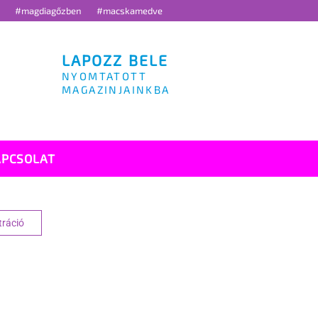
g
#magdiagőzben
#macskamedve
LAPOZZ BELE
NYOMTATOTT
MAGAZINJAINKBA
APCSOLAT
tráció