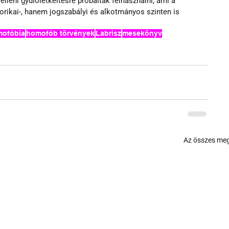
eni gyűlöletkeltésre próbálták felhasználni, ami a 
rikai-, hanem jogszabályi és alkotmányos szinten is 
ofóbia
homofób törvények
Labrisz
mesekönyv
Az összes meg