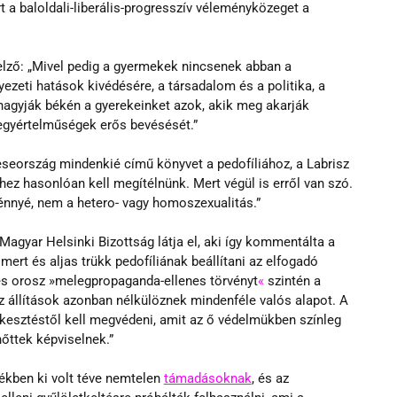
 a baloldali-liberális-progresszív véleményközeget a 
elző: „Mivel pedig a gyermekek nincsenek abban a 
ezeti hatások kivédésére, a társadalom és a politika, a 
hagyják békén a gyerekeinket azok, akik meg akarják 
 egyértelműségek erős bevésését.”
eország mindenkié című könyvet a pedofíliához, a Labrisz 
hez hasonlóan kell megítélnünk. Mert végül is erről van szó. 
énnyé, nem a hetero- vagy homoszexua­litás.”
Magyar Helsinki Bizottság látja el, aki így kommentálta a 
rt és aljas trükk pedofíliának beállítani az elfogadó 
jes orosz »melegpropaganda-ellenes törvényt
«
 szintén a 
z állítások azonban nélkülöznek mindenféle valós alapot. A 
ekesztéstől kell megvédeni, amit az ő védelmükben színleg 
nőttek képviselnek.”
ékben ki volt téve nemtelen 
támadásoknak
, és az 