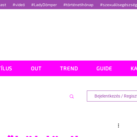
cast
#videó
#LadyDömper
#történetihónap
#szexuálisegészsé
TÍLUS
OUT
TREND
GUIDE
K
Bejelentkezés / Regisz