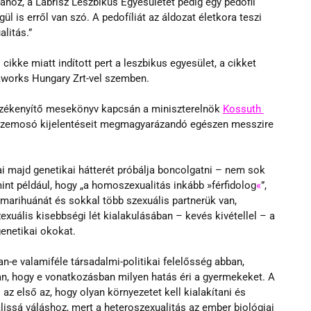
hoz, a Labrisz Leszbikus Egyesületet pedig egy pedofil 
l is erről van szó. A pedofíliát az áldozat életkora teszi 
litás.”
kke miatt indított pert a leszbikus egyesület, a cikket 
aworks Hungary Zrt-vel szemben.
zékenyítő mesekönyv kapcsán a miniszterelnök 
Kossuth 
sszemosó kijelentéseit megmagyarázandó egészen messzire 
ai majd genetikai hátterét próbálja boncolgatni – nem sok 
mint például, hogy „a homoszexualitás inkább »férfidolog
«
”, 
arihuánát és sokkal több szexuális partnerük van, 
xuális kisebbségi lét kialakulásában – kevés kivétellel – a 
enetikai okokat.
an-e valamiféle társadalmi-politikai felelősség abban, 
, hogy e vonatkozásban milyen hatás éri a gyermekeket. A 
z első az, hogy olyan környezetet kell kialakítani és 
issá váláshoz, mert a heteroszexualitás az ember biológiai 