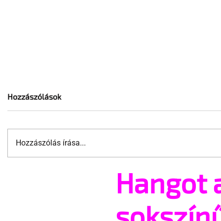
Hozzászólások
Hozzászólás írása...
Hangot 
Kritikus helyzetben vannak a
Beperelté
meleg vállalkozók
meleg tör
kutatóját
sokszín