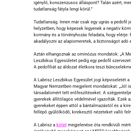
igénylő, konszenzusos álláspont? Talán azért, mert
tudatlanság fátyla lengi körül.”
Tudatlanság. Innen már csak egy ugrás a pedofil j
helyzetben, hogy képesek legyenek a negatív körny
kormány és a törvényhozás feladata, hogy elérje: 
akadályozni az alapismeretek, a biztonságot adó
Aztán elhangoznak az ominózus mondatok: „A Mes
Leszbikus Egyesületet pedig egy pedofil szervezet
A pedofíliát az áldozat életkora teszi bűncselekm
A Labrisz Leszbikus Egyesület jogi képviseletét a 
Magyar Nemzetben megjelent mondatokat: „Jól isme
társadalomért tett erőfeszítéseket. A szégyentel
gyerekek állítólagos védelmével igazolták. Ezek a
gyerekeket éppen attól a bántalmazástól és a kir
fellépő gyűlölködő, kirekesztő nézeteket valló fel
A Labrisz a 
kötet
 megjelenése óta rendkívüli mért