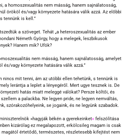
zni, a homoszexualitás nem másság, hanem sajnálatosság, 
l örököl és/vagy környezete hatására válik azzá. Az előbbi 
s tennünk is kell.”
étszedtük a szöveget. Tehát „a heteroszexualitás az ember 
a mondani Németh György, hogy a melegek, leszbikusok 
 lények? Hanem mik? Ufók?
 homoszexualitás nem másság, hanem sajnálatosság, amelyet 
 és/vagy környezete hatására válik azzá.”
 nincs mit tenni, ám az utóbbi ellen tehetünk, s tennünk is 
ely lerántja a leplet a lényegéről. Mert ugye tesznek is. De 
környezeti hatás miatt meleggé válókat? Persze költői, és 
 szellem a palackba. Ne legyen pride, ne legyen nemváltás, 
nk, szórakozóhelyeink, se jogaink, és ne legyünk szabadok.
 miniszterelnök »hagyják békén a gyerekein­ket
«
 felszólítása 
mben kizárólag ez megalapozott, erkölcsileg magam is csak 
 magától értetődő, természetes, részletesebb kifejtést nem 