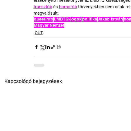
érzékenyítő mesekönyvet az LMBTQ kisebbségek ell
transzfób
 és 
homofób
 törvényekben nem csak reto
megvalósult.
queerinfo
LMBTQ-jogok
politika
Jakab István
hom
Magyar Nemzet
OUT
Kapcsolódó bejegyzések