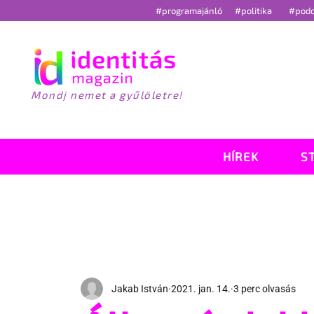
#programajánló
#politika
#pod
Mondj nemet a gyűlöletre!
HÍREK
S
Jakab István
2021. jan. 14.
3 perc olvasás