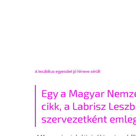
A leszbikus egyesület jó hírneve sérült
Egy a Magyar Nemze
cikk, a Labrisz Leszb
szervezetként emleg