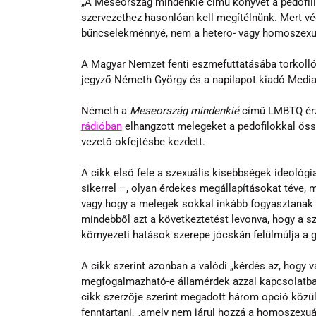
„A Meseország mindenkié című könyvet a pedofíliá
szervezethez hasonlóan kell megítélnünk. Mert végü
bűncselekménnyé, nem a hetero- vagy homoszexua­
A Magyar Nemzet fenti eszmefuttatásába torkolló ci
jegyző Németh György és a napilapot kiadó Medi
Németh a 
Meseország mindenkié
 című LMBTQ ér
rádióban
 elhangzott melegeket a pedofilokkal ö
vezető okfejtésbe kezdett.
A cikk első fele a szexuális kisebbségek ideológi
sikerrel –, olyan érdekes megállapításokat téve, 
vagy hogy a melegek sokkal inkább fogyasztanak m
mindebből azt a következtetést levonva, hogy a sze
környezeti hatások szerepe jócskán felülmúlja a g
A cikk szerint azonban a valódi „kérdés az, hogy v
megfogalmazható-e államérdek azzal kapcsolatban
cikk szerzője szerint megadott három opció közül a
fenntartani, „amely nem járul hozzá a homoszexuál