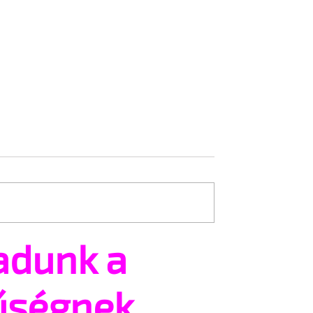
adunk a
k a holokauszt
Első lépés a katolikus me
ténetének a
egyházi esküvő felé?
űségnek