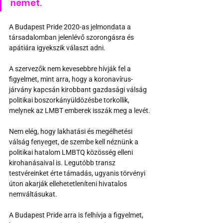
nemet.
A Budapest Pride 2020-as jelmondata a 
társadalomban jelenlévő szorongásra és 
apátiára igyekszik választ adni.
A szervezők nem kevesebbre hívják fel a 
figyelmet, mint arra, hogy a koronavírus-
járvány kapcsán kirobbant gazdasági válság 
politikai boszorkányüldözésbe torkollik, 
melynek az LMBT emberek isszák meg a levét.
Nem elég, hogy lakhatási és megélhetési 
válság fenyeget, de szembe kell néznünk a 
politikai hatalom LMBTQ közösség elleni 
kirohanásaival is. Legutóbb transz 
testvéreinket érte támadás, ugyanis törvényi 
úton akarják ellehetetleníteni hivatalos 
nemváltásukat.
A Budapest Pride arra is felhívja a figyelmet, 