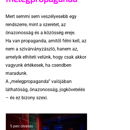
Mert semmi sem veszélyesebb egy
rendszerre, mint a szeretet, az
önazonosság és a közösség ereje.
Ha van propaganda, amitől félni kell, az
nem a szivárványzászló, hanem az,
amelyik elhiteti velünk, hogy csak akkor
vagyunk értékesek, ha csendben
maradunk.
A „melegpropaganda” valójában
láthatóság, önazonosság, jogkövetelés
– és ez bizony szexi.
5 perc olvasás