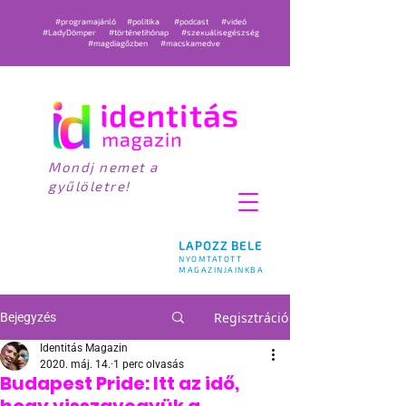
#programajánló
#politika
#podcast
#videó
#LadyDömper
#történetihónap
#szexuálisegészség
#magdiagőzben
#macskamedve
Mondj nemet a
gyűlöletre!
LAPOZZ BELE
NYOMTATOTT
MAGAZINJAINKBA
Regisztráció
Bejegyzés
Identitás Magazin
2020. máj. 14.
1 perc olvasás
Budapest Pride: Itt az idő,