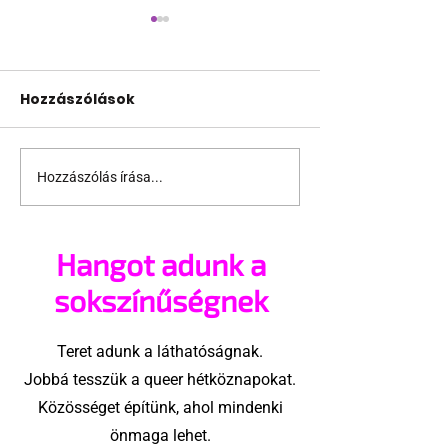
Hozzászólások
Hozzászólás írása...
Terrortámadás
A London Tran
árnyékában tartják
szervezője ne
az idei WorldPride-ot
hajlandó
Hangot adunk a
Amszterdamban
ünnepségnek 
az eseményt-
sokszínűségnek
ezért törölte 
interjút
Teret adunk a láthatóságnak.
Jobbá tesszük a queer hétköznapokat.
Közösséget építünk, ahol mindenki
önmaga lehet.