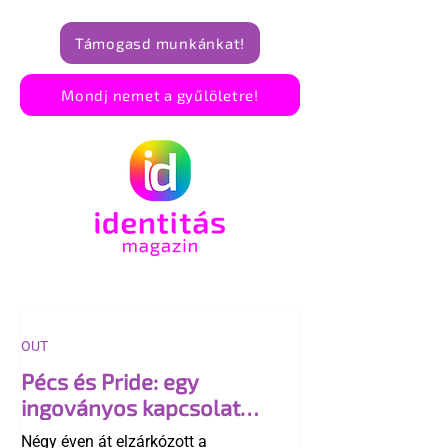
Támogasd munkánkat!
Mondj nemet a gyűlöletre!
OUT
Pécs és Pride: egy
ingoványos kapcsolat
története
Négy éven át elzárkózott a