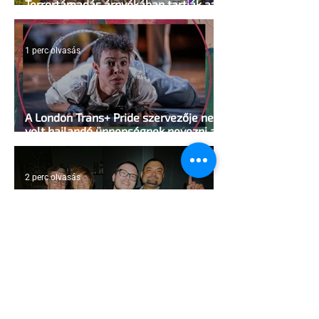
Terrortámadás árnyékában tartják az
idei WorldPride-ot Amszterdamban
1 perc olvasás
A London Trans+ Pride szervezője nem
volt hajlandó ünnepségnek nevezni az
eseményt- a BBC ezért törölte vele az
interjút
2 perc olvasás
Kényszerű száműzetésben az orosz
LMBTQ+ sajtó utolsó nagy hangja
2 perc olvasás