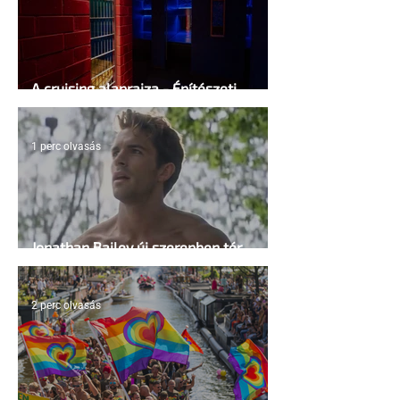
A cruising alaprajza - Építészeti
irányelvek a vágy maximalizálására
1 perc olvasás
Jonathan Bailey új szerepben tér
vissza
2 perc olvasás