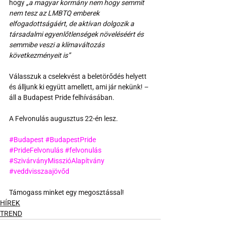
hogy 
„a magyar kormány nem hogy semmit 
nem tesz az LMBTQ emberek 
elfogadottságáért, de aktívan dolgozik a 
társadalmi egyenlőtlenségek növeléséért és 
semmibe veszi a klímaváltozás 
következményeit is”
Válasszuk a cselekvést a beletörődés helyett 
és álljunk ki együtt amellett, ami jár nekünk! – 
áll a Budapest Pride felhívásában.
A Felvonulás augusztus 22-én lesz.
#Budapest
#BudapestPride
#PrideFelvonulás
#felvonulás
#SzivárványMisszióAlapítvány
#veddvisszaajövőd
Támogass minket egy megosztással!
HÍREK
TREND