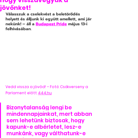
hogy visszavegyük a
jövőnket!
Válasszuk a cselekvést a beletörődés 
helyett és álljunk ki együtt amellett, ami jár 
nekünk! – áll a 
Budapest Pride
 május 13-i 
felhívásában.
Vedd vissza a jövőd! – Fotó: Csókverseny a 
Parlament előtt 
444.hu
Bizonytalanság lengi be 
mindennapjainkat, mert abban 
sem lehetünk biztosak, hogy 
kapunk-e albérletet, lesz-e 
munkánk, vagy válthatunk-e 