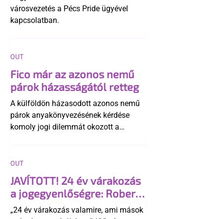
városvezetés a Pécs Pride ügyével
kapcsolatban.
OUT
Fico már az azonos nemű
párok házasságától retteg
A külföldön házasodott azonos nemű
párok anyakönyvezésének kérdése
komoly jogi dilemmát okozott a
szlovák belügynek, miközben Robert
Fico szerint az alkotmány
egyértelműen tiltja a házasságuk
OUT
elismerését. Közben az ellenzéken belül
JAVÍTOTT! 24 év várakozás
is vita robbant ki arról, hogy vissza
a jogegyenlőségre: Robert
kellene-e vonni a kormány konzervatív
Biedroń megindító üzenete
alkotmánymódosítását
„24 év várakozás valamire, ami mások
a lengyel bejegyzett