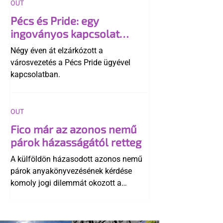
OUT
Pécs és Pride: egy
ingoványos kapcsolat
története
Négy éven át elzárkózott a
városvezetés a Pécs Pride ügyével
kapcsolatban.
OUT
Fico már az azonos nemű
párok házasságától retteg
A külföldön házasodott azonos nemű
párok anyakönyvezésének kérdése
komoly jogi dilemmát okozott a
szlovák belügynek, miközben Robert
Fico szerint az alkotmány
egyértelműen tiltja a házasságuk