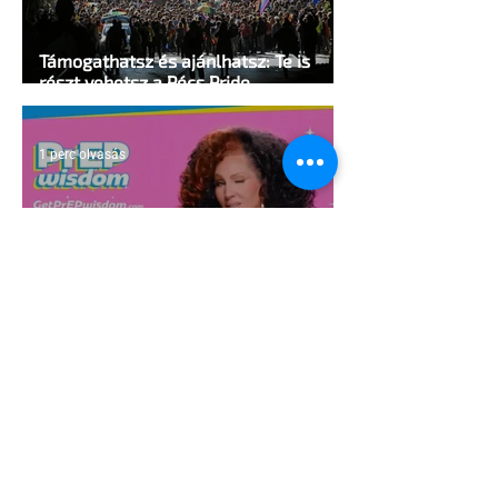
Támogathatsz és ajánlhatsz: Te is
részt vehetsz a Pécs Pride
megvalósításában
1 perc olvasás
Egy HIV-megelőzésről szóló reklámon
akadtak ki konzervatívok az Egyesült
Államokban
5 perc olvasás
A cruising alaprajza - Építészeti
irányelvek a vágy maximalizálására