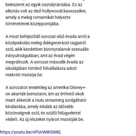
beleszeret az egyik osztálytársába. Ez az 
alkotás volt az első hollywoodi kasszasiker, 
amely a meleg romantikát helyezte 
történetének középpontjába.
A most befejeződő sorozat első évada arról a 
középiskolás meleg diákgeneráció tagjairól 
szól, akik kezdetben bizonytalanok szexuális 
irányultságukban, ami az évad végén 
megváltozik. A sorozat második évada az 
iskolájában történő felvállalásra adott 
reakciót mutatja be. 
A sorozatot eredetileg az amerikai Disney+-
on akarták bemutatni, ám az érthető okok 
miatt átkerült a Hulu streaming szolgáltató 
kínálatába, amely inkább az idősebb 
közönségnek szól, és szülői felügyelettel 
védett. Az új részeket nyáron mutatják be.
https://youtu.be/nPUvWdtStMQ