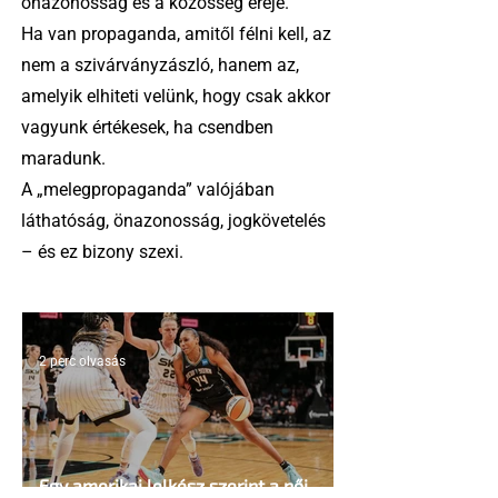
önazonosság és a közösség ereje.
Ha van propaganda, amitől félni kell, az
nem a szivárványzászló, hanem az,
amelyik elhiteti velünk, hogy csak akkor
vagyunk értékesek, ha csendben
maradunk.
A „melegpropaganda” valójában
láthatóság, önazonosság, jogkövetelés
– és ez bizony szexi.
2 perc olvasás
Egy amerikai lelkész szerint a női