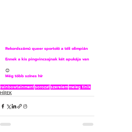
Rekordszámú queer sportoló a téli olimpián
Ennek a kis pingvincsajnak két apukája van
😊
Még több színes hír
rainbowtainment
sorozat
szerelem
meleg tinik
HÍREK