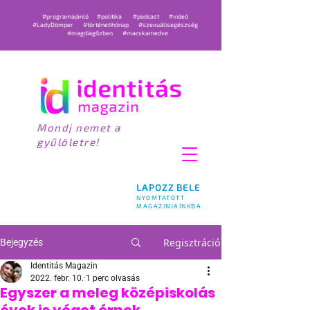
#programajánló
#politika
#podcast
#videó
#LadyDömper
#történetihónap
#szexuálisegészség
#magdiagőzben
#macskamedve
Mondj nemet a
gyűlöletre!
LAPOZZ BELE
NYOMTATOTT
MAGAZINJAINKBA
Regisztráció
Bejegyzés
Identitás Magazin
2022. febr. 10.
1 perc olvasás
Egyszer a meleg középiskolás