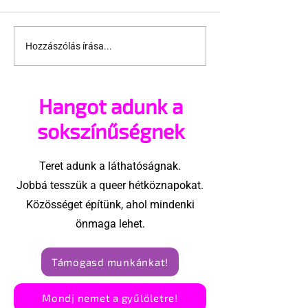
Hozzászólás írása...
A melegpropaganda
A melegprop
szexi, főleg ha orosz
szexi, főleg h
Hangot adunk a
sokszínűségnek
Teret adunk a láthatóságnak.
Jobbá tesszük a queer hétköznapokat.
Közösséget építünk, ahol mindenki
önmaga lehet.
Támogasd munkánkat!
Mondj nemet a gyűlöletre!