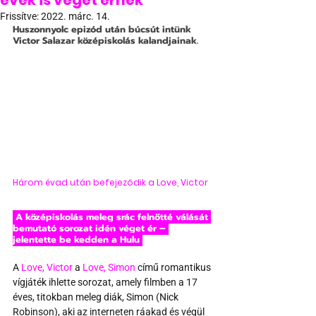
évek is véget érnek
Frissítve:
2022. márc. 14.
Huszonnyolc epizód után búcsút intünk 
Victor Salazar középiskolás kalandjainak.
Három évad után befejeződik a Love, Victor
 A középiskolás meleg srác felnőtté válását 
bemutató sorozat idén véget ér – 
jelentette be kedden a Hulu 
A 
Love, Victor
 a 
Love, Simon
 című romantikus 
vígjáték ihlette sorozat, amely filmben a 17 
éves, titokban meleg diák, Simon (Nick 
Robinson), aki az interneten ráakad és végül 