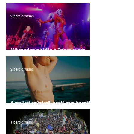
kosárlabda transzneműséghez vezet
2 perc olvasás
Miket nézzünk idén a Sziget queer
sátrában?
2 perc olvasás
A mellrákszűrésről senki sem beszél a
mellkasi műtétek után - pedig kellene
1 perc olvasás