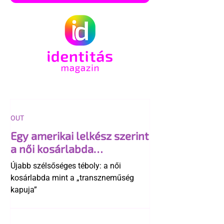
OUT
Egy amerikai lelkész szerint
a női kosárlabda
transzneműséghez vezet
Újabb szélsőséges téboly: a női
kosárlabda mint a „transzneműség
kapuja”