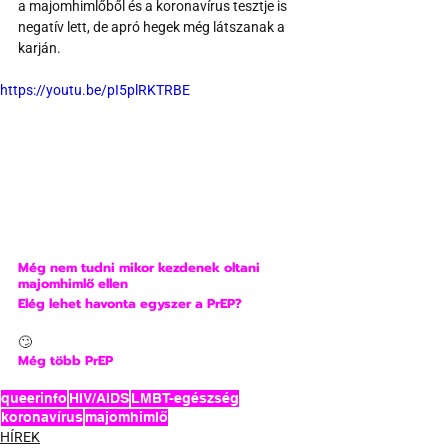
a majomhimlőből és a koronavírus tesztje is 
negatív lett, de apró hegek még látszanak a 
karján.
https://youtu.be/pI5plRKTRBE
Még nem tudni mikor kezdenek oltani 
majomhimlő ellen
Elég lehet havonta egyszer a PrEP?
🙄
Még több PrEP
queerinfo
HIV/AIDS
LMBT-egészség
koronavírus
majomhimlő
HÍREK