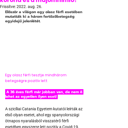
korona és a majomhimlő?
Frissítve:
2022. aug. 26.
Először a világon egy olasz férfi esetében 
mutatták ki a három fertőzőbetegség 
egyidejű jelenlétét.
Egy olasz férfi tesztje mindhárom 
betegségre pozitív lett
 A 36 éves férfi már jobban van, de nem ő 
lehet az egyetlen ilyen eset! 
A szicíliai Catania Egyetem kutatói leírták az 
első olyan esetet, ahol egy spanyolországi 
ötnapos nyaralásból visszatérő férfi 
esetében egyszerre lett pozitív a Covid-19, 