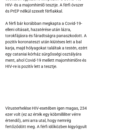
HIV- és a majomhimlő tesztje. A férfi óvszer 
és PrEP nélkül szexelt férfiakkal.
A férfi bár korábban megkapta a Covid-19-
elleni oltásait, hazatérése után lázra, 
torokfájásra és fáradtságra panaszkodott. A 
pozitív koronateszt után kiütéses lett a bal 
karja, majd hólyagokat találtak a testén, ezért 
egy cataniai kórház sürgősségi osztályára 
ment, ahol Covid-19 mellett majomhimlőre és 
HIV-re is pozitív lett a tesztje.
Vírusterhelése HIV-esetében igen magas, 234 
ezer volt (ez az érték egy köbmilliliter vérre 
értendő), ami arra utal, hogy nemrég 
fertőződött meg. A férfi időközben kigyógyult 