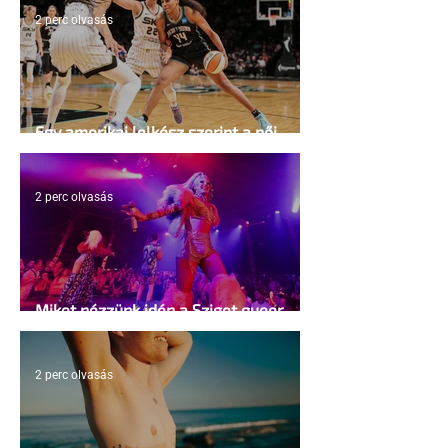
2 perc olvasás
Egy amerikai lelkész szerint a női
kosárlabda transzneműséghez vezet
2 perc olvasás
Miket nézzünk idén a Sziget queer
sátrában?
2 perc olvasás