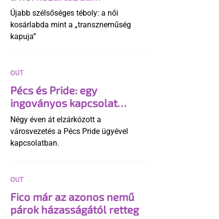
transzneműséghez vezet
Újabb szélsőséges téboly: a női
kosárlabda mint a „transzneműség
kapuja”
OUT
Pécs és Pride: egy
ingoványos kapcsolat
története
Négy éven át elzárkózott a
városvezetés a Pécs Pride ügyével
kapcsolatban.
OUT
Fico már az azonos nemű
párok házasságától retteg