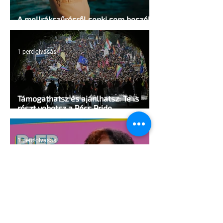
A mellrákszűrésről senki sem beszél a
mellkasi műtétek után - pedig kellene
1 perc olvasás
Támogathatsz és ajánlhatsz: Te is
részt vehetsz a Pécs Pride
megvalósításában
1 perc olvasás
Egy HIV-megelőzésről szóló reklámon
akadtak ki konzervatívok az Egyesült
Államokban