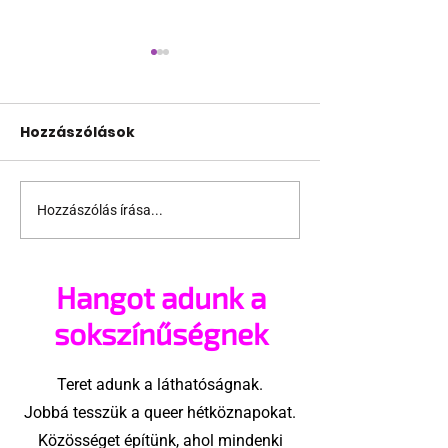
Hozzászólások
Hozzászólás írása...
Még nem tudni mikor
Az idei Folso
kezdenek oltani
nagyobb lesz
majomhimlő ellen
valaha
Hangot adunk a
sokszínűségnek
Teret adunk a láthatóságnak.
Jobbá tesszük a queer hétköznapokat.
Közösséget építünk, ahol mindenki