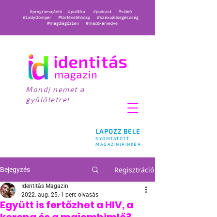
#programajánló
#politika
#podcast
#videó
#LadyDömper
#történetihónap
#szexuálisegészség
#magdiagőzben
#macskamedve
Mondj nemet a
gyűlöletre!
LAPOZZ BELE
NYOMTATOTT
MAGAZINJAINKBA
Regisztráció
Bejegyzés
Identitás Magazin
2022. aug. 25.
1 perc olvasás
Együtt is fertőzhet a HIV, a