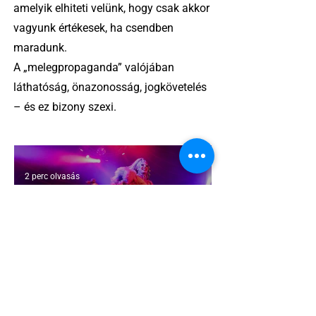
amelyik elhiteti velünk, hogy csak akkor
vagyunk értékesek, ha csendben
maradunk.
A „melegpropaganda” valójában
láthatóság, önazonosság, jogkövetelés
– és ez bizony szexi.
2 perc olvasás
Miket nézzünk idén a Sziget queer
sátrában?
2 perc olvasás