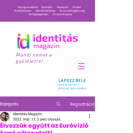
#programajánló
#politika
#podcast
#videó
#LadyDömper
#történetihónap
#szexuálisegészség
#magdiagőzben
#macskamedve
Mondj nemet a
gyűlöletre!
LAPOZZ BELE
NYOMTATOTT
MAGAZINJAINKBA
Regisztráció
Bejegyzés
Identitás Magazin
2022. máj. 13.
2 perc olvasás
Élvezzük együtt az Euróvízió