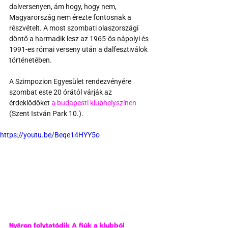
dalversenyen, ám hogy, hogy nem, 
Magyarország nem érezte fontosnak a 
részvételt. A most szombati olaszországi 
döntő a harmadik lesz az 1965-ös nápolyi és 
1991-es római verseny után a dalfesztiválok 
történetében.
A Szimpozion Egyesület rendezvényére 
szombat este 20 órától várják az 
érdeklődőket 
a budapesti klubhelyszínen
(Szent István Park 10.).
https://youtu.be/Beqe14HYY5o
Nyáron folytatódik A fiúk a klubból