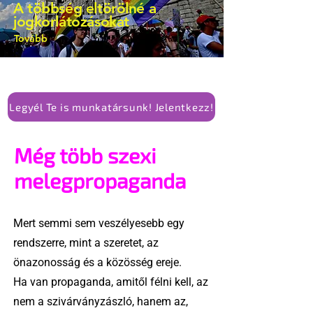
A többség eltörölné a
jogkorlátozásokat
Tovább
Legyél Te is munkatársunk! Jelentkezz!
Még több szexi
melegpropaganda
Mert semmi sem veszélyesebb egy
rendszerre, mint a szeretet, az
önazonosság és a közösség ereje.
Ha van propaganda, amitől félni kell, az
nem a szivárványzászló, hanem az,