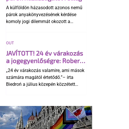
A külföldön házasodott azonos nemű
párok anyakönyvezésének kérdése
komoly jogi dilemmát okozott a
szlovák belügynek, miközben Robert
Fico szerint az alkotmány
egyértelműen tiltja a házasságuk
OUT
elismerését. Közben az ellenzéken belül
JAVÍTOTT! 24 év várakozás
is vita robbant ki arról, hogy vissza
a jogegyenlőségre: Robert
kellene-e vonni a kormány konzervatív
Biedroń megindító üzenete
alkotmánymódosítását
„24 év várakozás valamire, ami mások
a lengyel bejegyzett
számára magától értetődő.”– írta
élettársi kapcsolatokért
Biedroń a július közepén közzétett
bejegyzésben.