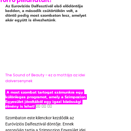
forró pillanatait!
Az Eurovíziós Dalfesztivál első elődöntője 
kedden, a második csütörtökön volt, a 
döntő pedig most szombaton lesz, amelyet 
akár együtt is élvezhetünk.
The Sound of Beauty – ez a mottója az idei 
dalversenynek
 A most szombat tartogat számunkra egy 
különleges programot, amely a Szimpozion 
Egyesület jóvoltából egy igazi közössági 
élmény is lehet! 
🏳️‍🌈 🏳️‍🌈 🏳️‍🌈
Szombaton este kilenckor kezdődik az 
Euróvíziós Dalfesztivál döntője. Ennek 
apropóján tartja a Szimpozion Egyesület idei 