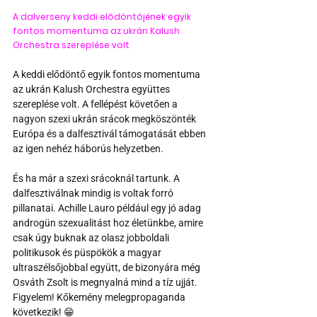
A dalverseny keddi elődöntőjének egyik 
fontos momentuma az ukrán Kalush 
Orchestra szereplése volt
A keddi elődöntő egyik fontos momentuma 
az ukrán Kalush Orchestra együttes 
szereplése volt. A fellépést követően a 
nagyon szexi ukrán srácok megköszönték 
Európa és a dalfesztivál támogatását ebben 
az igen nehéz háborús helyzetben.
És ha már a szexi srácoknál tartunk. A 
dalfesztiválnak mindig is voltak forró 
pillanatai. Achille Lauro például egy jó adag 
androgün szexualitást hoz életünkbe, amire 
csak úgy buknak az olasz jobboldali 
politikusok és püspökök a magyar 
ultraszélsőjobbal együtt, de bizonyára még 
Osváth Zsolt is megnyalná mind a tíz ujját. 
Figyelem! Kőkemény melegpropaganda 
következik! 😁