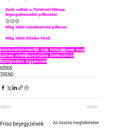
Ezek voltak a Történeti Hónap 
legizgalmasabb pillanatai
😊😊😊
Még több szórakoztató pillanat
Még több hiteles hírek
rainbowtainment
A nap fotója
queer pop
színes hírek
Eurovíziós Dalfesztivál
Szimpozion Egyesület
HÍREK
TREND
Az összes megtekintése
Friss bejegyzések