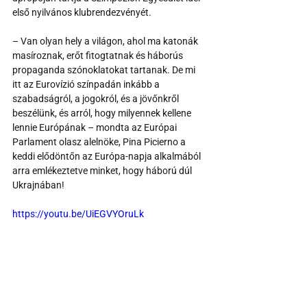
első nyilvános klubrendezvényét.
– Van olyan hely a világon, ahol ma katonák 
masíroznak, erőt fitogtatnak és háborús 
propaganda szónoklatokat tartanak. De mi 
itt az Eurovízió színpadán inkább a 
szabadságról, a jogokról, és a jövőnkről 
beszélünk, és arról, hogy milyennek kellene 
lennie Európának – mondta az Európai 
Parlament olasz alelnöke, Pina Picierno a 
keddi elődöntőn az Európa-napja alkalmából 
arra emlékeztetve minket, hogy háború dúl 
Ukrajnában!
https://youtu.be/UiEGVYOruLk