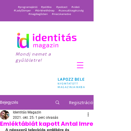
#programajánló
#politika
#podcast
#videó
#LadyDömper
#történetihónap
#szexuálisegészség
#magdiagőzben
#macskamedve
Mondj nemet a
gyűlöletre!
LAPOZZ BELE
NYOMTATOTT
MAGAZINJAINKBA
Regisztráció
Bejegyzés
Identitás Magazin
2021. okt. 25.
1 perc olvasás
Emléktáblát kapott Antal Imre
A népszerű televíziós emlékére és 