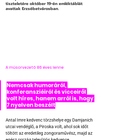
tiszteletére október 19-én emléktáblát 
avattak Erzsébetvárosban.
A műsorvezető 86 éves lenne
Nemcsak humoráról, 
konferansziéiról és vicceiről 
volt híres, hanem arról is, hogy 
7 nyelven beszélt
Antal Imre kedvenc törzshelye egy Damjanich 
utcai vendéglő, a Piroska volt, ahol sok időt 
töltött az eredetileg zongoraművész, majd az 
egész ország televíziós kedvence.