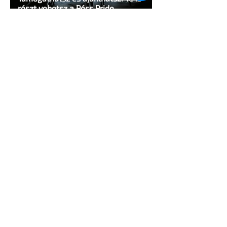
részt vehetsz a Pécs Pride
megvalósításában
1 perc olvasás
Egy HIV-megelőzésről szóló reklámon
akadtak ki konzervatívok az Egyesült
Államokban
5 perc olvasás
A cruising alaprajza - Építészeti
irányelvek a vágy maximalizálására
1 perc olvasás