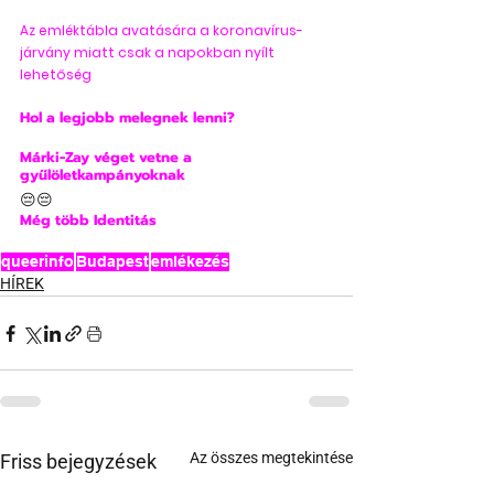
Az emléktábla avatására a koronavírus-
járvány miatt csak a napokban nyílt 
lehetőség
Hol a legjobb melegnek lenni?
Márki-Zay véget vetne a 
gyűlöletkampányoknak
😔😔
Még több Identitás
queerinfo
Budapest
emlékezés
HÍREK
Az összes megtekintése
Friss bejegyzések