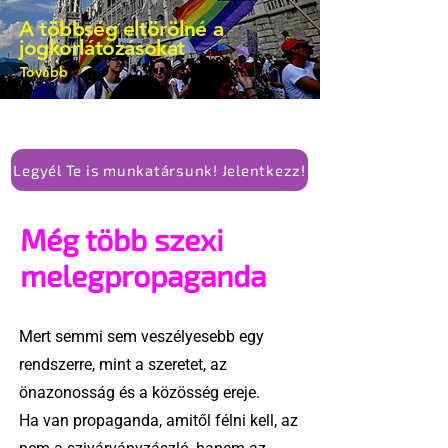
kellene-e vonni a kormány konzervatív
A többség eltörölné a
alkotmánymódosítását
jogkorlátozásokat
Tovább
Legyél Te is munkatársunk! Jelentkezz!
Még több szexi
melegpropaganda
Mert semmi sem veszélyesebb egy
rendszerre, mint a szeretet, az
önazonosság és a közösség ereje.
Ha van propaganda, amitől félni kell, az