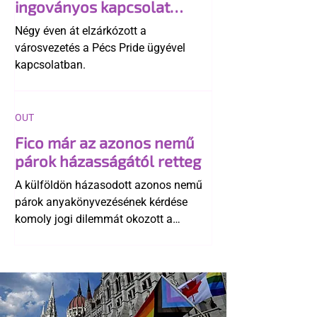
ingoványos kapcsolat
története
Négy éven át elzárkózott a
városvezetés a Pécs Pride ügyével
kapcsolatban.
OUT
Fico már az azonos nemű
párok házasságától retteg
A külföldön házasodott azonos nemű
párok anyakönyvezésének kérdése
komoly jogi dilemmát okozott a
szlovák belügynek, miközben Robert
Fico szerint az alkotmány
egyértelműen tiltja a házasságuk
elismerését. Közben az ellenzéken belül
is vita robbant ki arról, hogy vissza