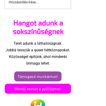
Hozzászólás írása...
Homofób törvények
Ilyen volt az e
árnyékában
vidéki pride
felvonulás
Hangot adunk a
sokszínűségnek
Teret adunk a láthatóságnak.
Jobbá tesszük a queer hétköznapokat.
Közösséget építünk, ahol mindenki
önmaga lehet.
Támogasd munkánkat!
Mondj nemet a gyűlöletre!