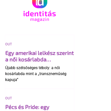
OUT
Egy amerikai lelkész szerint
a női kosárlabda
transzneműséghez vezet
Újabb szélsőséges téboly: a női
kosárlabda mint a „transzneműség
kapuja”
OUT
Pécs és Pride: egy