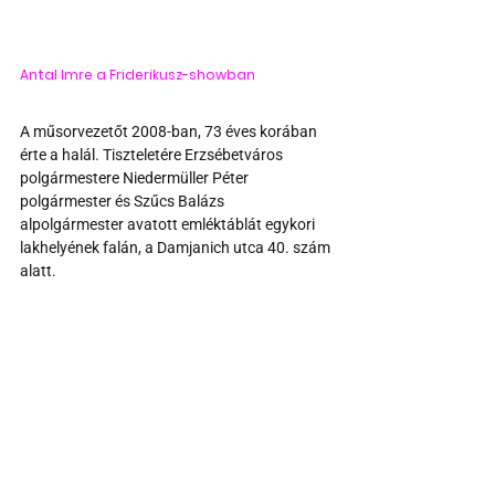
Antal Imre a Friderikusz-showban
A műsorvezetőt 2008-ban, 73 éves korában 
érte a halál. Tiszteletére Erzsébetváros 
polgármestere Niedermüller Péter 
polgármester és Szűcs Balázs 
alpolgármester avatott emléktáblát egykori 
lakhelyének falán, a Damjanich utca 40. szám 
alatt.