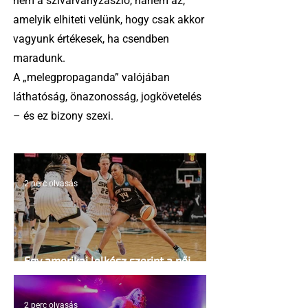
nem a szivárványzászló, hanem az,
amelyik elhiteti velünk, hogy csak akkor
vagyunk értékesek, ha csendben
maradunk.
A „melegpropaganda” valójában
láthatóság, önazonosság, jogkövetelés
– és ez bizony szexi.
2 perc olvasás
Egy amerikai lelkész szerint a női
kosárlabda transzneműséghez vezet
2 perc olvasás