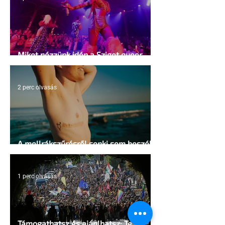
Miket nézzünk idén a Sziget queer
sátrában?
2 perc olvasás
A mellrákszűrésről senki sem beszél a
mellkasi műtétek után - pedig kellene
1 perc olvasás
Támogathatsz és ajánlhatsz: Te is