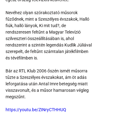
Nevéhez olyan szórakoztató műsorok 
fűződnek, mint a Szeszélyes évszakok, Halló 
fiúk, halló lányok, Ki mit tud?, de 
rendszeresen feltűnt a Magyar Televízió 
szilveszteri összeállításában is, ahol 
rendszerint a szintén legendás Kudlik Júliával 
szerepelt, de feltűnt számtalan játékfilmben 
és tévéfilmben is.
Bár az RTL Klub 2006 őszén ismét műsorra 
tűzte a Szeszélyes évszakokat, ám öt adás 
leforgatása után Antal Imre betegség miatt 
visszavonult, és a műsor hamarosan végleg 
megszűnt.
https://youtu.be/ZINryCTHHUQ