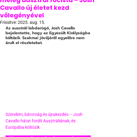
meleg ausztrál focista – Josh
Cavallo új életet kezd
vőlegényével
Frissítve:
2025. aug. 15.
Az ausztrál labdarúgó, Josh Cavallo 
bejelentette, hogy az Egyesült Királyságba 
költözik. Szakmai jövőjéről egyelőre nem 
árult el részleteket. 
Szerelem, bátorság és újrakezdés – Josh 
Cavallo hátat fordít Ausztráliának, és 
Európába költözik