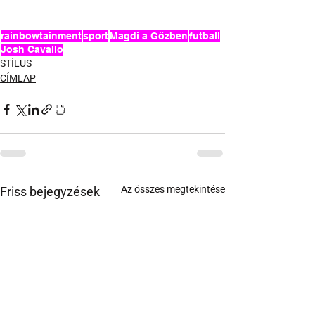
rainbowtainment
sport
Magdi a Gőzben
futball
Josh Cavallo
STÍLUS
CÍMLAP
Az összes megtekintése
Friss bejegyzések