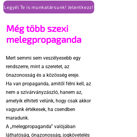
Legyél Te is munkatársunk! Jelentkezz!
Még több szexi
melegpropaganda
Mert semmi sem veszélyesebb egy
rendszerre, mint a szeretet, az
önazonosság és a közösség ereje.
Ha van propaganda, amitől félni kell, az
nem a szivárványzászló, hanem az,
amelyik elhiteti velünk, hogy csak akkor
vagyunk értékesek, ha csendben
maradunk.
A „melegpropaganda” valójában
láthatóság, önazonosság, jogkövetelés