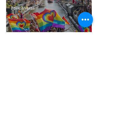
2 perc olvasás
Terrortámadás árnyékában tartják az
idei WorldPride-ot Amszterdamban
1 perc olvasás
A London Trans+ Pride szervezője nem
volt hajlandó ünnepségnek nevezni az
eseményt- a BBC ezért törölte vele az
interjút
2 perc olvasás