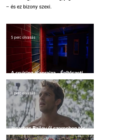
– és ez bizony szexi.
5 perc olvasás
A cruising alaprajza - Építészeti
irányelvek a vágy maximalizálására
1 perc olvasás
Jonathan Bailey új szerepben tér
vissza