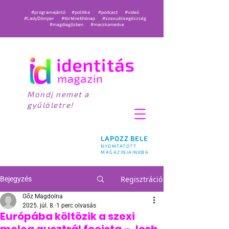
#programajánló
#politika
#podcast
#videó
#LadyDömper
#történetihónap
#szexuálisegészség
#magdiagőzben
#macskamedve
Mondj nemet a
gyűlöletre!
LAPOZZ BELE
NYOMTATOTT
MAGAZINJAINKBA
Regisztráció
Bejegyzés
Gőz Magdolna
2025. júl. 8.
1 perc olvasás
Európába költözik a szexi