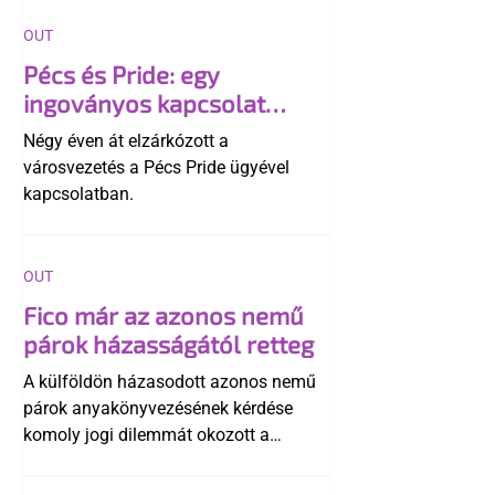
OUT
Pécs és Pride: egy
ingoványos kapcsolat
története
Négy éven át elzárkózott a
városvezetés a Pécs Pride ügyével
kapcsolatban.
OUT
Fico már az azonos nemű
párok házasságától retteg
A külföldön házasodott azonos nemű
párok anyakönyvezésének kérdése
komoly jogi dilemmát okozott a
szlovák belügynek, miközben Robert
Fico szerint az alkotmány