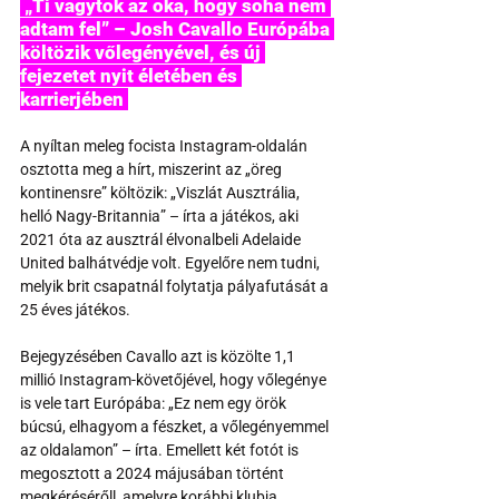
 „Ti vagytok az oka, hogy soha nem 
adtam fel” – Josh Cavallo Európába 
költözik vőlegényével, és új 
fejezetet nyit életében és 
karrierjében 
A nyíltan meleg focista Instagram-oldalán 
osztotta meg a hírt, miszerint az „öreg 
kontinensre” költözik: „Viszlát Ausztrália, 
helló Nagy-Britannia” – írta a játékos, aki 
2021 óta az ausztrál élvonalbeli Adelaide 
United balhátvédje volt. Egyelőre nem tudni, 
melyik brit csapatnál folytatja pályafutását a 
25 éves játékos.
Bejegyzésében Cavallo azt is közölte 1,1 
millió Instagram-követőjével, hogy vőlegénye 
is vele tart Európába: „Ez nem egy örök 
búcsú, elhagyom a fészket, a vőlegényemmel 
az oldalamon” – írta. Emellett két fotót is 
megosztott a 2024 májusában történt 
megkérésérőll, amelyre korábbi klubja 