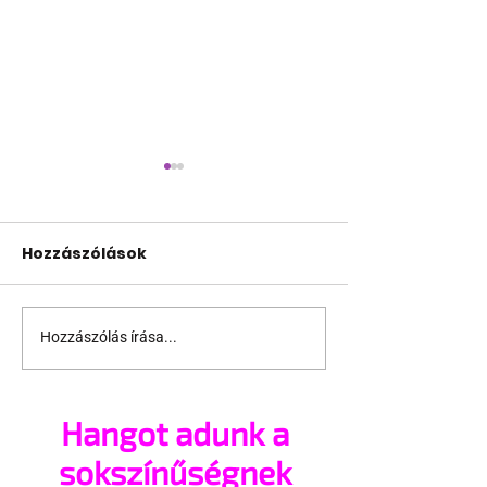
Hozzászólások
Hozzászólás írása...
Pikáns OnlyFans-
Eliad Cohen
tartalmak miatt
végigpartizza
függesztettek fel egy
Pride-hónapb
Hangot adunk a
brit vadvizi evezőst
világot
sokszínűségnek