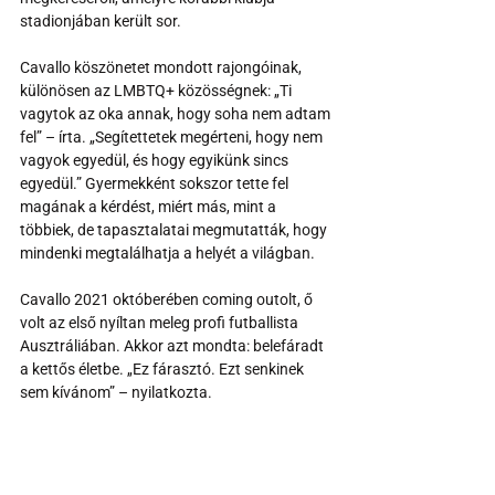
stadionjában került sor.
Cavallo köszönetet mondott rajongóinak, 
különösen az LMBTQ+ közösségnek: „Ti 
vagytok az oka annak, hogy soha nem adtam 
fel” – írta. „Segítettetek megérteni, hogy nem 
vagyok egyedül, és hogy egyikünk sincs 
egyedül.” Gyermekként sokszor tette fel 
magának a kérdést, miért más, mint a 
többiek, de tapasztalatai megmutatták, hogy 
mindenki megtalálhatja a helyét a világban.
Cavallo 2021 októberében coming outolt, ő 
volt az első nyíltan meleg profi futballista 
Ausztráliában. Akkor azt mondta: belefáradt 
a kettős életbe. „Ez fárasztó. Ezt senkinek 
sem kívánom” – nyilatkozta.