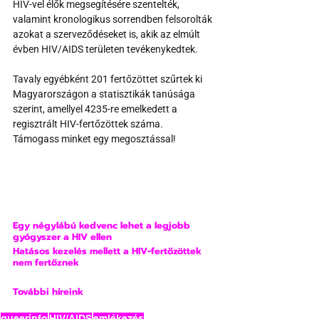
HIV-vel élők megsegítésére szentelték, 
valamint kronologikus sorrendben felsorolták 
azokat a szerveződéseket is, akik az elmúlt 
évben HIV/AIDS területen tevékenykedtek.
Tavaly egyébként 201 fertőzöttet szűrtek ki 
Magyarországon a statisztikák tanúsága 
szerint, amellyel 4235-re emelkedett a 
regisztrált HIV-fertőzöttek száma.
Támogass minket egy megosztással!
Egy négylábú kedvenc lehet a legjobb 
gyógyszer a HIV ellen
Hatásos kezelés mellett a HIV-fertőzöttek 
nem fertőznek
További híreink
queerinfo
HIV/AIDS
emlékezés