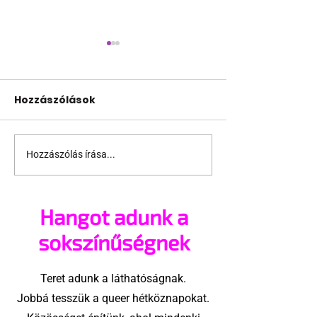
Hozzászólások
Hozzászólás írása...
Az új megelőző-
Egy meleg or
kezelés 1 évig is
üzent a járván
meggátolhatja a HIV-
partizóknak
Hangot adunk a
fertőzést
sokszínűségnek
Teret adunk a láthatóságnak.
Jobbá tesszük a queer hétköznapokat.