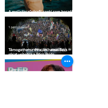
A mellrákszűrésről senki sem beszél a
mellkasi műtétek után - pedig kellene
1 perc olvasás
Támogathatsz és ajánlhatsz: Te is
részt vehetsz a Pécs Pride
megvalósításában
1 perc olvasás
Egy HIV-megelőzésről szóló reklámon
akadtak ki konzervatívok az Egyesült
Államokban