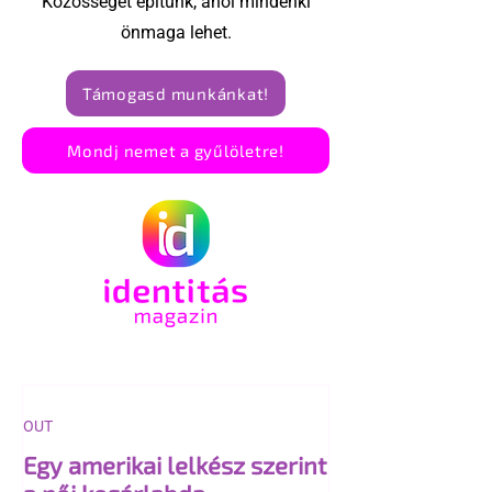
Közösséget építünk, ahol mindenki
önmaga lehet.
Támogasd munkánkat!
Mondj nemet a gyűlöletre!
OUT
Egy amerikai lelkész szerint