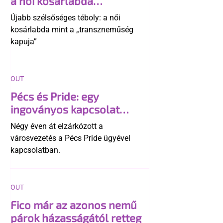
a női kosárlabda
transzneműséghez vezet
Újabb szélsőséges téboly: a női
kosárlabda mint a „transzneműség
kapuja”
OUT
Pécs és Pride: egy
ingoványos kapcsolat
története
Négy éven át elzárkózott a
városvezetés a Pécs Pride ügyével
kapcsolatban.
OUT
Fico már az azonos nemű
párok házasságától retteg