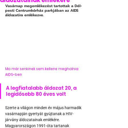
áldozatainak emlékére
Vasárnap megemlékezést tartottak a Dél-
pesti Centrumkórház parkjában az AIDS 
áldozatira emlékezve.
Ma már senkinek sem kellene meghalnia 
AIDS-ben
A legfiatalabb áldozat 20, a 
legidősebb 80 éves volt
Szerte a világon minden év május harmadik 
vasárnapján gyertyát gyújtanak a HIV-
járvány áldozatainak emlékére. 
Magyarországon 1991-óta tartanak 