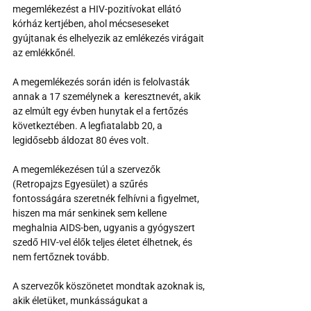
megemlékezést a HIV-pozitívokat ellátó 
kórház kertjében, ahol mécseseseket 
gyújtanak és elhelyezik az emlékezés virágait 
az emlékkőnél.
A megemlékezés során idén is felolvasták 
annak a 17 személynek a  keresztnevét, akik 
az elmúlt egy évben hunytak el a fertőzés 
következtében. A legfiatalabb 20, a 
legidősebb áldozat 80 éves volt.
A megemlékezésen túl a szervezők 
(Retropajzs Egyesület) a szűrés 
fontosságára szeretnék felhívni a figyelmet, 
hiszen ma már senkinek sem kellene 
meghalnia AIDS-ben, ugyanis a gyógyszert 
szedő HIV-vel élők teljes életet élhetnek, és 
nem fertőznek tovább.
A szervezők köszönetet mondtak azoknak is, 
akik életüket, munkásságukat a