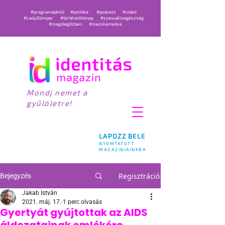
#programajánló
#politika
#podcast
#videó
#LadyDömper
#történetihónap
#szexuálisegészség
#magdiagőzben
#macskamedve
Mondj nemet a
gyűlöletre!
LAPOZZ BELE
NYOMTATOTT
MAGAZINJAINKBA
Regisztráció
Bejegyzés
Jakab István
2021. máj. 17.
1 perc olvasás
Gyertyát gyújtottak az AIDS