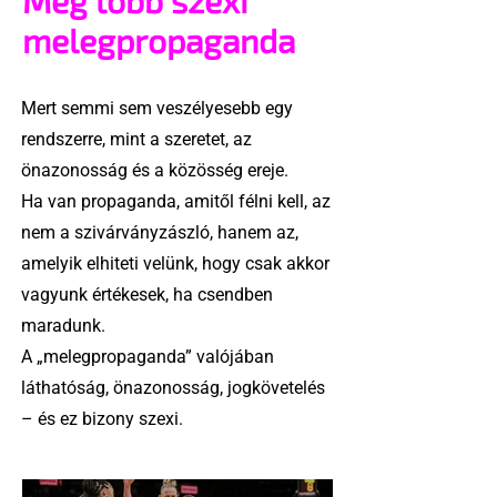
Még több szexi
melegpropaganda
Mert semmi sem veszélyesebb egy
rendszerre, mint a szeretet, az
önazonosság és a közösség ereje.
Ha van propaganda, amitől félni kell, az
nem a szivárványzászló, hanem az,
amelyik elhiteti velünk, hogy csak akkor
vagyunk értékesek, ha csendben
maradunk.
A „melegpropaganda” valójában
láthatóság, önazonosság, jogkövetelés
– és ez bizony szexi.