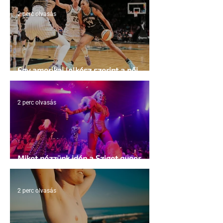
2 perc olvasás
Egy amerikai lelkész szerint a női
kosárlabda transzneműséghez vezet
2 perc olvasás
Miket nézzünk idén a Sziget queer
sátrában?
2 perc olvasás