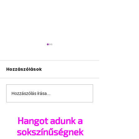
Hozzászólások
Hozzászólás írása...
Meghívták Novák
Ha egy szovje
Katalint az első vidéki
beleszeret eg
felvonulásra
vadászpilótá
Hangot adunk a
sokszínűségnek