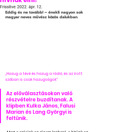
hívnak élni!
Frissítve:
2022. ápr. 12.
Eddig és ne tovább! – énekli nagyon sok 
magyar neves művész közös dalukban.
„Hazug a tévé és hazug a rádió, és az írott 
szóban is csak hazugságok” 
Az előválasztásokon való 
részvételre buzdítanak. A 
klipben Kulka János, Falusi 
Marian és Lang Györgyi is 
feltűnik.