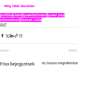
Még több Identitás
politika
videó
queertainment
queer pop
választások
Szabad Júlia
OUT
Az összes megtekintése
Friss bejegyzések