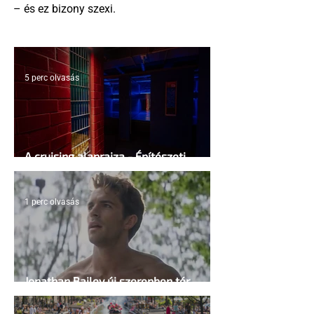
– és ez bizony szexi.
5 perc olvasás
A cruising alaprajza - Építészeti
irányelvek a vágy maximalizálására
1 perc olvasás
Jonathan Bailey új szerepben tér
vissza