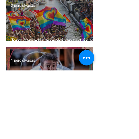
2 perc olvasás
Terrortámadás árnyékában tartják az
idei WorldPride-ot Amszterdamban
1 perc olvasás
A London Trans+ Pride szervezője nem
volt hajlandó ünnepségnek nevezni az
eseményt- a BBC ezért törölte vele az
interjút
2 perc olvasás