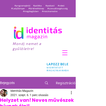
#programajánló
#politika
#podcast
#videó
#LadyDömper
#történetihónap
#szexuálisegészség
#magdiagőzben
#macskamedve
Mondj nemet a
gyűlöletre!
LAPOZZ BELE
NYOMTATOTT
MAGAZINJAINKBA
Regisztráció
Bejegyzés
Identitás Magazin
2021. szept. 6.
1 perc olvasás
Helyzet van! Neves művészek