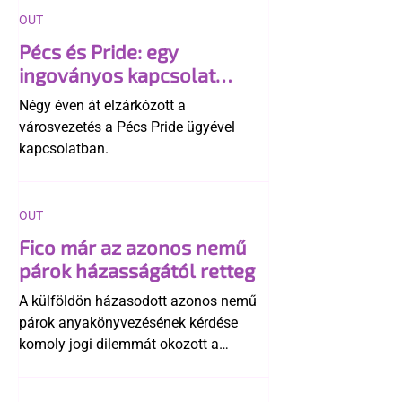
OUT
Pécs és Pride: egy
ingoványos kapcsolat
története
Négy éven át elzárkózott a
városvezetés a Pécs Pride ügyével
kapcsolatban.
OUT
Fico már az azonos nemű
párok házasságától retteg
A külföldön házasodott azonos nemű
párok anyakönyvezésének kérdése
komoly jogi dilemmát okozott a
szlovák belügynek, miközben Robert
Fico szerint az alkotmány