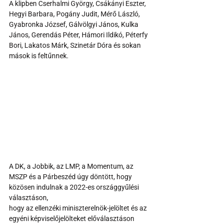
A klipben Cserhalmi György, Csákányi Eszter, 
Hegyi Barbara, Pogány Judit, Mérő László, 
Gyabronka József, Gálvölgyi János, Kulka 
János, Gerendás Péter, Hámori Ildikó, Péterfy 
Bori, Lakatos Márk, Szinetár Dóra és sokan 
mások is feltűnnek.
A DK, a Jobbik, az LMP, a Momentum, az 
MSZP és a Párbeszéd úgy döntött, hogy 
közösen indulnak a 2022-es országgyűlési 
választáson,
hogy az ellenzéki miniszterelnök-jelöltet és az 
egyéni képviselőjelölteket előválasztáson 