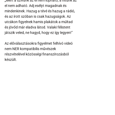
„Mert a szívünk az el nem lopható, a hitünk az 
el nem adható. Adj esélyt magadnak és 
mindenkinek. Hazug a tévé és hazug a rádió, 
és az írott szóban is csak hazugságok. Az 
utcákon figyelnek hamis plakátok a múltad 
és jövőd már eladva látod. Valaki félistent 
játszik veled, ne hagyd, hogy ez így legyen!”
Az előválasztásokra figyelmet felhívó videó 
nem NER kompatibilis művészek 
részvételével közösségi finanszírozásból 
készült.