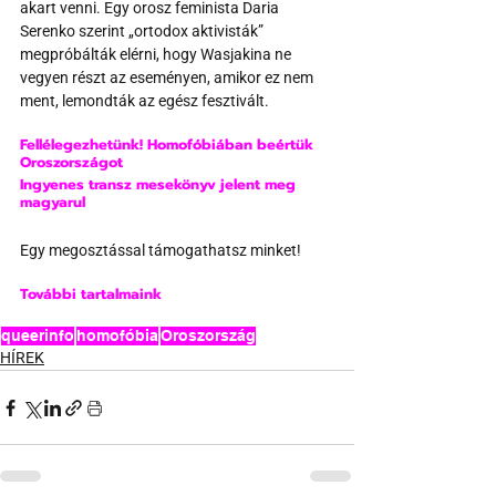
akart venni. Egy orosz feminista Daria 
Serenko szerint „ortodox aktivisták” 
megpróbálták elérni, hogy Wasjakina ne 
vegyen részt az eseményen, amikor ez nem 
ment, lemondták az egész fesztivált.
Fellélegezhetünk! Homofóbiában beértük 
Oroszországot
Ingyenes transz mesekönyv jelent meg 
magyarul
Egy megosztással támogathatsz minket!
További tartalmaink
queerinfo
homofóbia
Oroszország
HÍREK