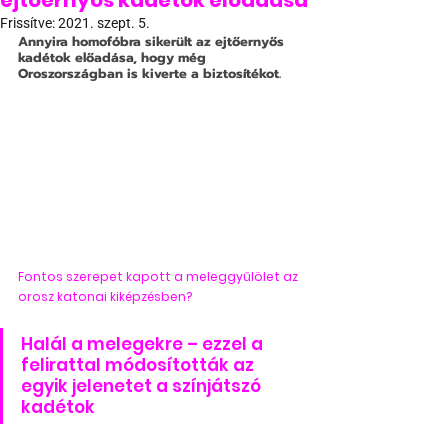
ejtőernyős kadétok előadása
Frissítve:
2021. szept. 5.
Annyira homofóbra sikerült az ejtőernyős 
kadétok előadása, hogy még 
Oroszországban is kiverte a biztosítékot.
Fontos szerepet kapott a meleggyűlölet az 
orosz katonai kiképzésben?
Halál a melegekre – ezzel a 
felirattal módosították az 
egyik jelenetet a színjátszó 
kadétok 