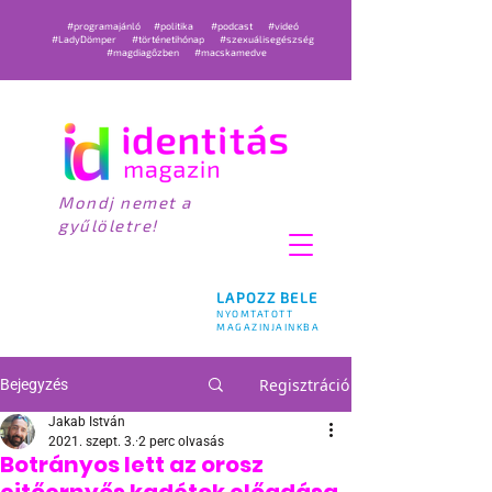
#programajánló
#politika
#podcast
#videó
#LadyDömper
#történetihónap
#szexuálisegészség
#magdiagőzben
#macskamedve
Mondj nemet a
gyűlöletre!
LAPOZZ BELE
NYOMTATOTT
MAGAZINJAINKBA
Regisztráció
Bejegyzés
Jakab István
2021. szept. 3.
2 perc olvasás
Botrányos lett az orosz