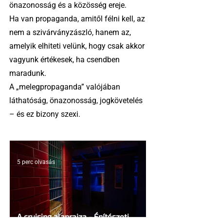
önazonosság és a közösség ereje.
Ha van propaganda, amitől félni kell, az
nem a szivárványzászló, hanem az,
amelyik elhiteti velünk, hogy csak akkor
vagyunk értékesek, ha csendben
maradunk.
A „melegpropaganda” valójában
láthatóság, önazonosság, jogkövetelés
– és ez bizony szexi.
5 perc olvasás
A cruising alaprajza - Építészeti