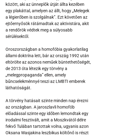
között, aki az ünneplők útját állta kezében 
egy plakáttal, amelyen az állt, hogy „Melegek 
a légierőben is szolgálnak”. Ezt követően az 
ejtőernyősök rátámadtak az aktivistára, akit 
a rendőrök védtek meg a súlyosabb 
sérülésektől.
Oroszországban a homofóbia gyakorlatilag 
állami doktrína lett, bár az ország 1992 után 
eltörölte az azonos neműek büntethetőségét, 
de 2013 óta létezik egy törvény a 
„melegpropaganda” ellen, amely 
bűncselekménnyé teszi az LMBTI emberek 
láthatóságát. 
A törvény hatásait szinte minden nap érezni 
az országban. A jaroszlavli homofób 
előadással szinte egy időben lemondtak egy 
irodalmi fesztivált, amit a Moszkvától délre 
fekvő Tulában tartottak volna, ugyanis azon 
Oksana Wasjakina leszbikus költőnő is részt 