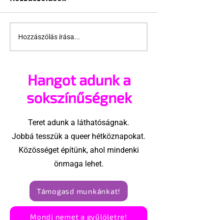
Hozzászólás írása...
Ha egy szovjet katona
Magyarorszá
beleszeret egy
fogadják jól az állami
vadászpilótába
homofóbiát
Hangot adunk a
sokszínűségnek
Teret adunk a láthatóságnak.
Jobbá tesszük a queer hétköznapokat.
Közösséget építünk, ahol mindenki
önmaga lehet.
Támogasd munkánkat!
Mondj nemet a gyűlöletre!