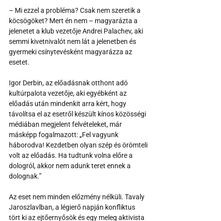
– Mi ezzel a probléma? Csak nem szeretik a 
köcsögöket? Mert én nem – magyarázta a 
jelenetet a klub vezetője Andrei Palachev, aki 
semmi kivetnivalót nem lát a jelenetben és 
gyermeki csínytevésként magyarázza az 
esetet.
Igor Derbin, az előadásnak otthont adó 
kultúrpalota vezetője, aki egyébként az 
előadás után mindenkit arra kért, hogy 
távolítsa el az esetről készült kínos közösségi 
médiában megjelent felvételeket, már 
másképp fogalmazott: „Fel vagyunk 
háborodva! Kezdetben olyan szép és örömteli 
volt az előadás. Ha tudtunk volna előre a 
dologról, akkor nem adunk teret ennek a 
dolognak.” 
Az eset nem minden előzmény nélküli. Tavaly 
Jaroszlavlban, a légierő napján konfliktus 
tört ki az ejtőernyősök és egy meleg aktivista 