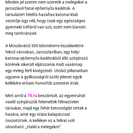
Minden jel szerint nem szeretik a melegeket a 
jaroszlavli fiatal ejtőernyős kadétok. A 
társulatért felelős hazafias katonai klub 
vezetője úgy véli, hogy csak egy egészséges 
gyermeki tréfáról van szó, ezért nem bünteti 
meg tanítványait.
A Moszkvától 300 kilométerre északkeletre 
fekvő városban, Jaroszlavlban, egy helyi 
katonai ejtőernyős kadétokból álló színjátszó 
körének sikerült eljátszania múlt vasárnap 
egy meleg férfi kivégzését. Utolsó pillanatban 
ugyanis a gyilkosságról szóló jelenet egyik 
kellékére erősen homofób üzenetet írtak.
Mint arról a 
76.ru
beszámolt, az egyenruhát 
viselő színjátszók felemelték félmeztelen 
társukat, majd egy fehér betontéglát tettek a 
hasára, amit egy óriási kalapáccsal 
összetörtek. A kelléken ez a felirat volt 
olvasható: „Halál a melegekre”.