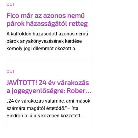
OUT
Fico már az azonos nemű
párok házasságától retteg
A külföldön házasodott azonos nemű
párok anyakönyvezésének kérdése
komoly jogi dilemmát okozott a
szlovák belügynek, miközben Robert
Fico szerint az alkotmány
egyértelműen tiltja a házasságuk
OUT
elismerését. Közben az ellenzéken belül
JAVÍTOTT! 24 év várakozás
is vita robbant ki arról, hogy vissza
a jogegyenlőségre: Robert
kellene-e vonni a kormány konzervatív
Biedroń megindító üzenete
alkotmánymódosítását
„24 év várakozás valamire, ami mások
a lengyel bejegyzett
számára magától értetődő.”– írta
élettársi kapcsolatokért
Biedroń a július közepén közzétett
bejegyzésben.