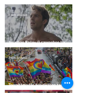
irányelvek a vágy maximalizálására
1 perc olvasás
Jonathan Bailey új szerepben tér
vissza
2 perc olvasás
Terrortámadás árnyékában tartják az
idei WorldPride-ot Amszterdamban
1 perc olvasás