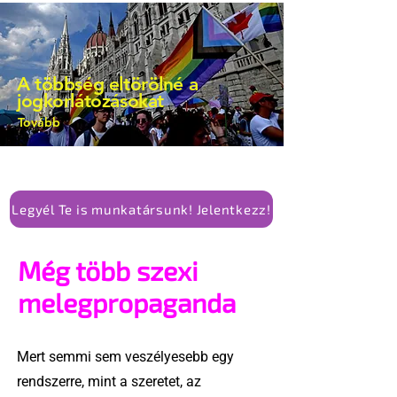
A többség eltörölné a
jogkorlátozásokat
Tovább
Legyél Te is munkatársunk! Jelentkezz!
Még több szexi
melegpropaganda
Mert semmi sem veszélyesebb egy
rendszerre, mint a szeretet, az