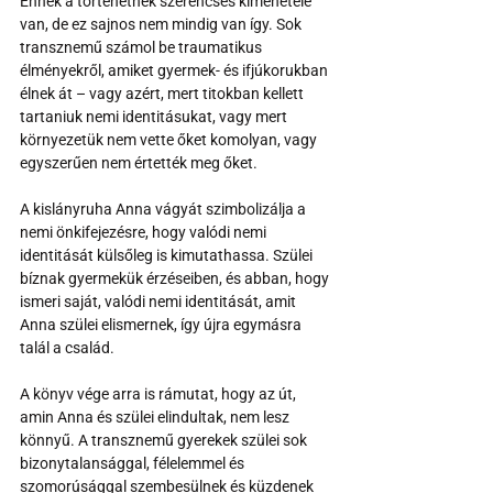
Ennek a történetnek szerencsés kimenetele 
van, de ez sajnos nem mindig van így. Sok 
transznemű számol be traumatikus 
élményekről, amiket gyermek- és ifjúkorukban 
élnek át – vagy azért, mert titokban kellett 
tartaniuk nemi identitásukat, vagy mert 
környezetük nem vette őket komolyan, vagy 
egyszerűen nem értették meg őket. 
A kislányruha Anna vágyát szimbolizálja a 
nemi önkifejezésre, hogy valódi nemi 
identitását külsőleg is kimutathassa. Szülei 
bíznak gyermekük érzéseiben, és abban, hogy 
ismeri saját, valódi nemi identitását, amit 
Anna szülei elismernek, így újra egymásra 
talál a család.
A könyv vége arra is rámutat, hogy az út, 
amin Anna és szülei elindultak, nem lesz 
könnyű. A transznemű gyerekek szülei sok 
bizonytalansággal, félelemmel és 
szomorúsággal szembesülnek és küzdenek 