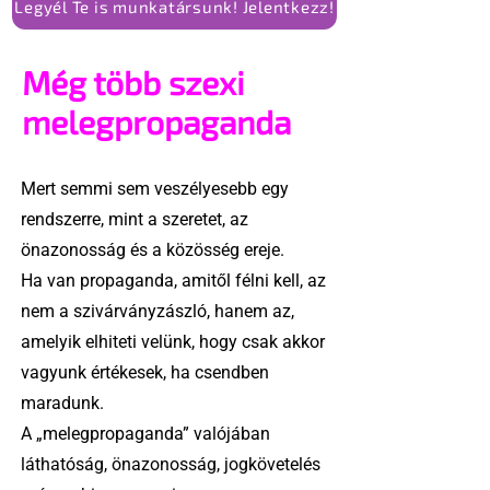
Legyél Te is munkatársunk! Jelentkezz!
Még több szexi
melegpropaganda
Mert semmi sem veszélyesebb egy
rendszerre, mint a szeretet, az
önazonosság és a közösség ereje.
Ha van propaganda, amitől félni kell, az
nem a szivárványzászló, hanem az,
amelyik elhiteti velünk, hogy csak akkor
vagyunk értékesek, ha csendben
maradunk.
A „melegpropaganda” valójában
láthatóság, önazonosság, jogkövetelés