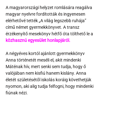
A magyarországi helyzet romlására reagálva 
magyar nyelvre fordították és ingyenesen 
elérhetővé tették „A világ legszebb ruhája” 
című német gyermekkönyvet. A transz 
érzékenyítő mesekönyv hétfő óta tölthető le a 
közhasznú egyesület honlapjáról. 
A négyéves kortól ajánlott gyermekkönyv 
Anna történetét meséli el, akit mindenki 
Máténak hív, mert senki sem tudja, hogy ő 
valójában nem kisfiú hanem kislány. Anna 
életét születésétől iskolás koráig követhetjük 
nyomon, aki alig tudja felfogni, hogy mindenki 
fiúnak nézi.