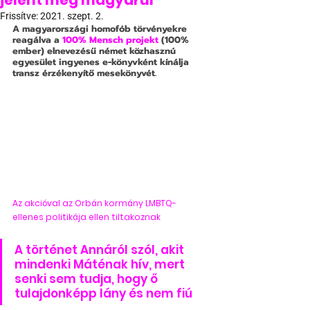
jelent meg magyarul
Frissítve:
2021. szept. 2.
A magyarországi homofób törvényekre 
reagálva a
100% Mensch projekt
(100% 
ember) elnevezésű német közhasznú 
egyesület ingyenes e-könyvként kínálja 
transz érzékenyítő mesekönyvét.
Az akcióval az Orbán kormány LMBTQ-
ellenes politikája ellen tiltakoznak
A történet Annáról szól, akit 
mindenki Máténak hív, mert 
senki sem tudja, hogy ő 
tulajdonképp lány és nem fiú