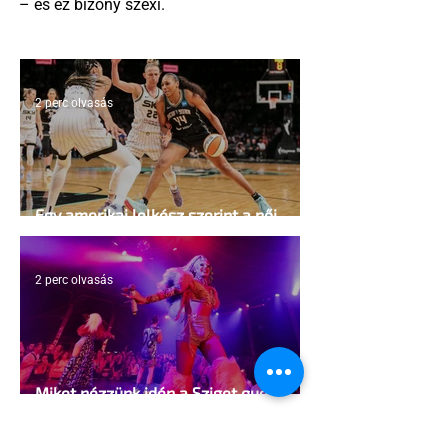
– és ez bizony szexi.
2 perc olvasás
Egy amerikai lelkész szerint a női
kosárlabda transzneműséghez vezet
2 perc olvasás
Miket nézzünk idén a Sziget queer
sátrában?