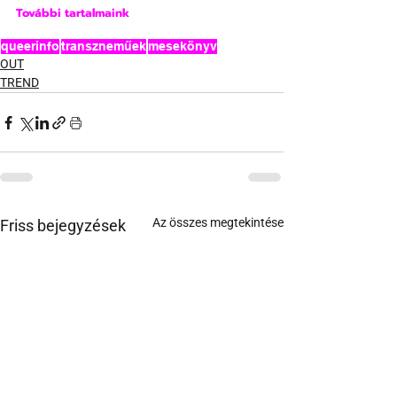
További tartalmaink
queerinfo
transzneműek
mesekönyv
OUT
TREND
Az összes megtekintése
Friss bejegyzések