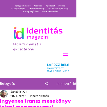
#programajánló
#politika
#podcast
#videó
#LadyDömper
#történetihónap
#szexuálisegészség
#magdiagőzben
#macskamedve
Mondj nemet a
gyűlöletre!
LAPOZZ BELE
NYOMTATOTT
MAGAZINJAINKBA
Regisztráció
Bejegyzés
Jakab István
2021. szept. 1.
2 perc olvasás
Ingyenes transz mesekönyv