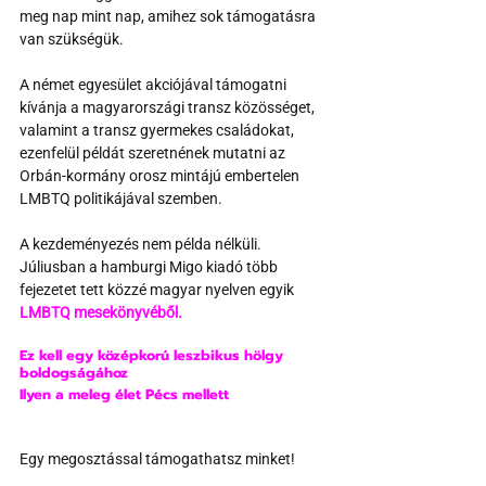
meg nap mint nap, amihez sok támogatásra 
van szükségük.
A német egyesület akciójával támogatni 
kívánja a magyarországi transz közösséget, 
valamint a transz gyermekes családokat, 
ezenfelül példát szeretnének mutatni az 
Orbán-kormány orosz mintájú embertelen 
LMBTQ politikájával szemben.
A kezdeményezés nem példa nélküli. 
Júliusban a hamburgi Migo kiadó több 
fejezetet tett közzé magyar nyelven egyik 
LMBTQ mesekönyvéből.
Ez kell egy középkorú leszbikus hölgy 
boldogságához
Ilyen a meleg élet Pécs mellett
Egy megosztással támogathatsz minket!