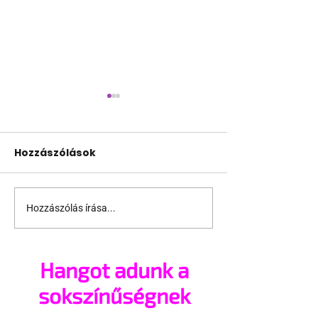
Hozzászólások
Hozzászólás írása...
Ha egy szovjet katona
Magyarorszá
beleszeret egy
fogadják jól az állami
vadászpilótába
homofóbiát
Hangot adunk a
sokszínűségnek