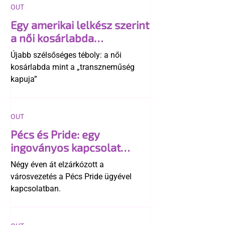
OUT
Egy amerikai lelkész szerint
a női kosárlabda
transzneműséghez vezet
Újabb szélsőséges téboly: a női
kosárlabda mint a „transzneműség
kapuja”
OUT
Pécs és Pride: egy
ingoványos kapcsolat
története
Négy éven át elzárkózott a
városvezetés a Pécs Pride ügyével
kapcsolatban.