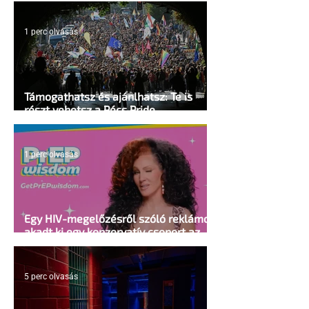
1 perc olvasás
Támogathatsz és ajánlhatsz: Te is
részt vehetsz a Pécs Pride
megvalósításában
1 perc olvasás
Egy HIV-megelőzésről szóló reklámon
akadt ki egy konzervatív csoport az
Egyesült Államokban
5 perc olvasás