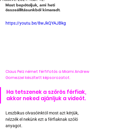
Most bepótoljuk, ami heti 
összeállításunkból kimaradt.
https://youtu.be/8wJkQYAJBkg
Claus Pelz német férfifotós a Miami Andrew 
Gomezzel készített képsorozatot.
Ha tetszenek a szőrös férfiak, 
akkor neked ajánljuk a videót.
Leszbikus olvasóinktól most azt kérjük, 
nézzék el nekünk ezt a férfiaknak szóló 
anyagot.