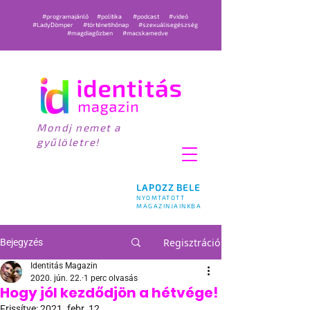
#programajánló
#politika
#podcast
#videó
#LadyDömper
#történetihónap
#szexuálisegészség
#magdiagőzben
#macskamedve
Mondj nemet a
gyűlöletre!
LAPOZZ BELE
NYOMTATOTT
MAGAZINJAINKBA
Regisztráció
Bejegyzés
Identitás Magazin
2020. jún. 22.
1 perc olvasás
Hogy jól kezdődjön a hétvége!
Frissítve:
2021. febr. 12.