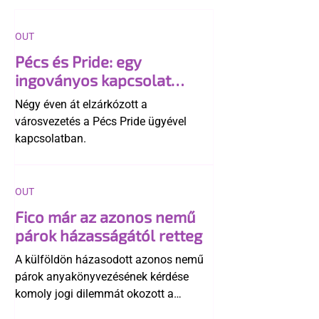
OUT
Pécs és Pride: egy
ingoványos kapcsolat
története
Négy éven át elzárkózott a
városvezetés a Pécs Pride ügyével
kapcsolatban.
OUT
Fico már az azonos nemű
párok házasságától retteg
A külföldön házasodott azonos nemű
párok anyakönyvezésének kérdése
komoly jogi dilemmát okozott a
szlovák belügynek, miközben Robert