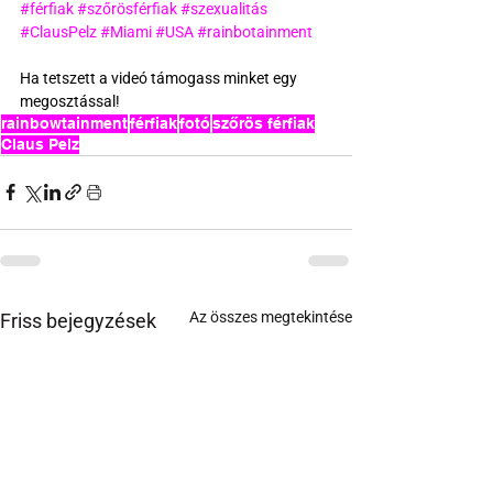
#férfiak
#szőrösférfiak
#szexualitás
#ClausPelz
#Miami
#USA
#rainbotainment
Ha tetszett a videó támogass minket egy 
megosztással!
rainbowtainment
férfiak
fotó
szőrös férfiak
Claus Pelz
Az összes megtekintése
Friss bejegyzések