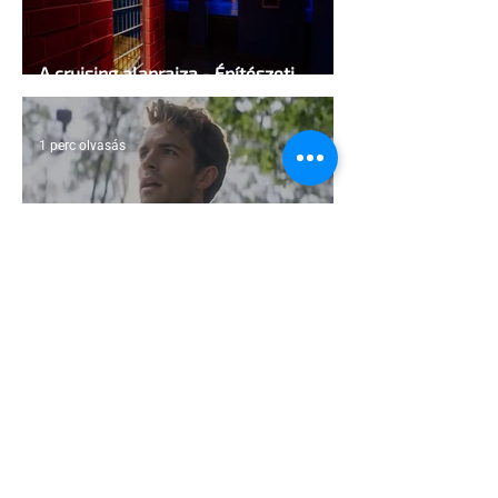
A cruising alaprajza - Építészeti
irányelvek a vágy maximalizálására
1 perc olvasás
Jonathan Bailey új szerepben tér
vissza
2 perc olvasás
Terrortámadás árnyékában tartják az
idei WorldPride-ot Amszterdamban