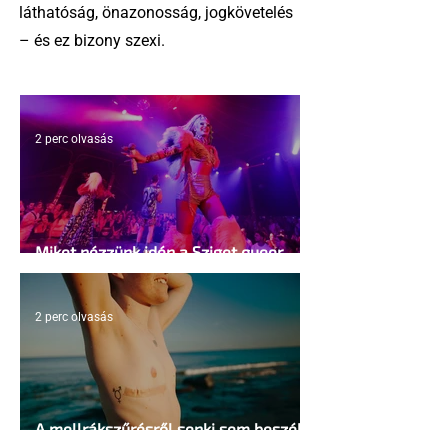
láthatóság, önazonosság, jogkövetelés
– és ez bizony szexi.
2 perc olvasás
Miket nézzünk idén a Sziget queer
sátrában?
2 perc olvasás
A mellrákszűrésről senki sem beszél a
mellkasi műtétek után - pedig kellene