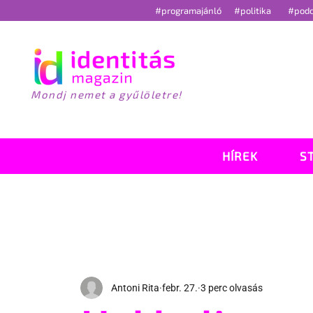
#programajánló
#politika
#pod
Mondj nemet a gyűlöletre!
HÍREK
S
Antoni Rita
febr. 27.
3 perc olvasás