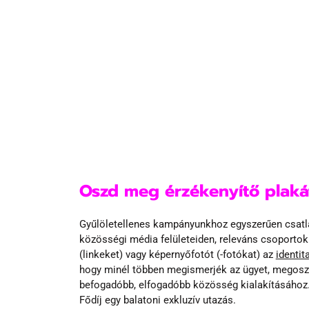
Oszd meg érzékenyítő plakátj
Gyűlöletellenes kampányunkhoz egyszerűen csatlak
közösségi média felületeiden, releváns csoportok
(linkeket) vagy képernyőfotót (-fotókat) az 
identi
hogy minél többen megismerjék az ügyet, megoszt
befogadóbb, elfogadóbb közösség kialakításához.
Fődíj egy balatoni exkluzív utazás.