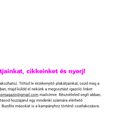
ainkat, cikkeinket és nyerj!
ozhatsz. Töltsd le érzékenyítő plakátjainkat, oszd meg a 
ban, majd küldd el nekünk a megosztást igazoló linket 
tasmagazin@gmail.com
 mailcímre. Részvételed segít abban, 
ásod hozzájárul egy mindenki számára elérhető 
 Buzdíts másokat is a kampányhoz történő csatlakozásra. 