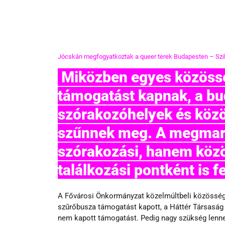
Jócskán megfogyatkoztak a queer terek Budapesten – Szilve
 Miközben egyes közösségi kezdeményezések 
támogatást kapnak, a bu
szórakozóhelyek és közös
szűnnek meg. A megmara
szórakozási, hanem közö
találkozási pontként is f
A Fővárosi Önkormányzat közelmúltbeli közösségi
szűrőbusza támogatást kapott, a Háttér Társaság
nem kapott támogatást. Pedig nagy szükség lenne