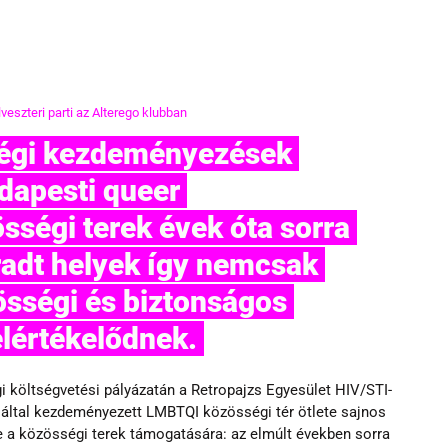
szteri parti az Alterego klubban
dapesti queer 
ségi terek évek óta sorra 
dt helyek így nemcsak 
sségi és biztonságos 
elértékelődnek. 
 költségvetési pályázatán a Retropajzs Egyesület HIV/STI-
 által kezdeményezett LMBTQI közösségi tér ötlete sajnos 
 a közösségi terek támogatására: az elmúlt években sorra 