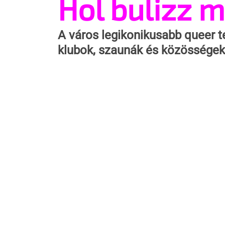
Hol bulizz m
A város legikonikusabb queer te
klubok, szaunák és közösségek