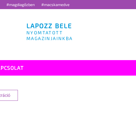
g
#magdiagőzben
#macskamedve
LAPOZZ BELE
NYOMTATOTT
MAGAZINJAINKBA
APCSOLAT
tráció