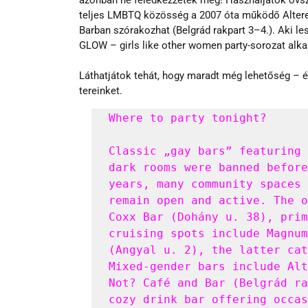
teljes LMBTQ közösség a 2007 óta működő Altere
Barban szórakozhat (Belgrád rakpart 3–4.). Aki le
GLOW – girls like other women party-sorozat alka
Láthatjátok tehát, hogy maradt még lehetőség – 
tereinket.
Where to party tonight? 

Classic „gay bars” featuring 
dark rooms were banned before
years, many community spaces 
remain open and active. The o
Coxx Bar (Dohány u. 38), prim
cruising spots include Magnum
(Angyal u. 2), the latter cat
Mixed-gender bars include Alt
Not? Café and Bar (Belgrád ra
cozy drink bar offering occas