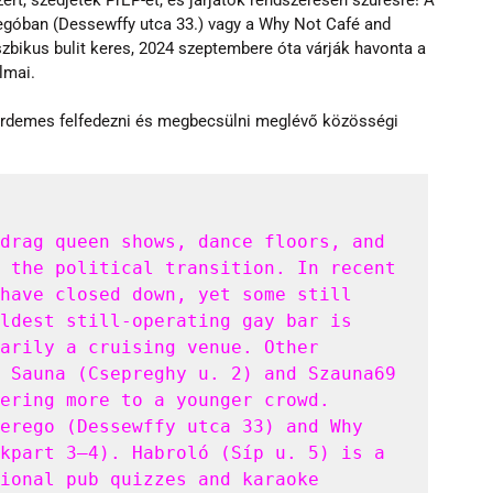
góban (Dessewffy utca 33.) vagy a Why Not Café and 
szbikus bulit keres, 2024 szeptembere óta várják havonta a 
lmai.
érdemes felfedezni és megbecsülni meglévő közösségi 
drag queen shows, dance floors, and 
 the political transition. In recent 
have closed down, yet some still 
ldest still-operating gay bar is 
arily a cruising venue. Other 
 Sauna (Csepreghy u. 2) and Szauna69 
ering more to a younger crowd. 
erego (Dessewffy utca 33) and Why 
kpart 3–4). Habroló (Síp u. 5) is a 
ional pub quizzes and karaoke 