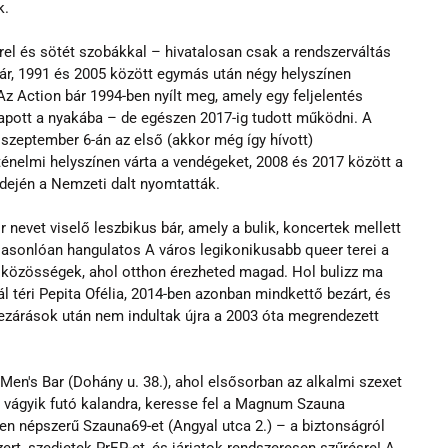
k.
el és sötét szobákkal – hivatalosan csak a rendszerváltás 
 bár, 1991 és 2005 között egymás után négy helyszínen 
 Action bár 1994-ben nyílt meg, amely egy feljelentés 
apott a nyakába – de egészen 2017-ig tudott működni. A 
szeptember 6-án az első (akkor még így hívott) 
ténelmi helyszínen várta a vendégeket, 2008 és 2017 között a 
idején a Nemzeti dalt nyomtatták.
 nevet viselő leszbikus bár, amely a bulik, koncertek mellett 
asonlóan hangulatos A város legikonikusabb queer terei a 
s közösségek, ahol otthon érezheted magad. Hol bulizz ma 
ál téri Pepita Ofélia, 2014-ben azonban mindkettő bezárt, és 
ezárások után nem indultak újra a 2003 óta megrendezett 
en's Bar (Dohány u. 38.), ahol elsősorban az alkalmi szexet 
n vágyik futó kalandra, keresse fel a Magnum Szauna 
ben népszerű Szauna69-et (Angyal utca 2.) – a biztonságról 
t, szedjetek PrEP-et, és járjatok rendszeresen szűrésre! A 