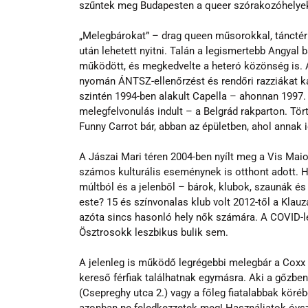
szűntek meg Budapesten a queer szórakozóhelye
„Melegbárokat” – drag queen műsorokkal, tánctérr
után lehetett nyitni. Talán a legismertebb Angyal
működött, és megkedvelte a heteró közönség is. Az
nyomán ÁNTSZ-ellenőrzést és rendőri razziákat k
szintén 1994-ben alakult Capella – ahonnan 1997. 
melegfelvonulás indult – a Belgrád rakparton. Tör
Funny Carrot bár, abban az épületben, ahol annak 
A Jászai Mari téren 2004-ben nyílt meg a Vis Maior
számos kulturális eseménynek is otthont adott. H
múltból és a jelenből – bárok, klubok, szaunák é
este? 15 és színvonalas klub volt 2012-től a Klauz
azóta sincs hasonló hely nők számára. A COVID-l
Ösztrosokk leszbikus bulik sem.
A jelenleg is működő legrégebbi melegbár a Coxx M
kereső férfiak találhatnak egymásra. Aki a gőzbe
(Csepreghy utca 2.) vagy a főleg fiatalabbak köré
azonban ne feledkezzetek meg! Használjatok óvszer