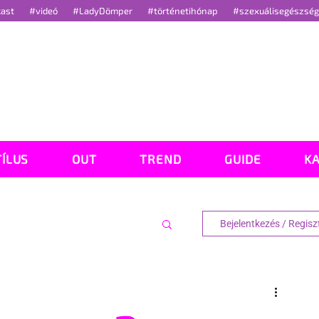
cast
#videó
#LadyDömper
#történetihónap
#szexuálisegészsé
TÍLUS
OUT
TREND
GUIDE
K
Bejelentkezés / Regisz