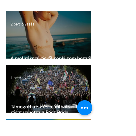
2 perc olvasás
A mellrákszűrésről senki sem beszél a
mellkasi műtétek után - pedig kellene
1 perc olvasás
Támogathatsz és ajánlhatsz: Te is
részt vehetsz a Pécs Pride
megvalósításában
1 perc olvasás