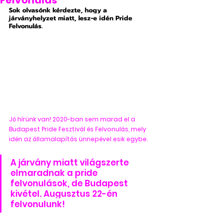
Felvonulás
Sok olvasónk kérdezte, hogy a 
járványhelyzet miatt, lesz-e idén Pride 
Felvonulás.
Jó hírünk van! 2020-ban sem marad el a 
Budapest Pride Fesztivál és Felvonulás, mely 
idén az államalapítás ünnepével esik egybe.
A járvány miatt világszerte 
elmaradnak a pride 
felvonulások, de Budapest 
kivétel. A
ugusztus 22-én 
felvonulunk!