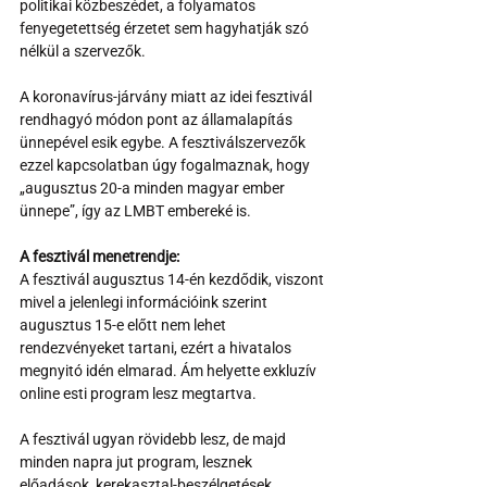
politikai közbeszédet, a folyamatos 
fenyegetettség érzetet sem hagyhatják szó 
nélkül a szervezők.
A koronavírus-járvány miatt az idei fesztivál 
rendhagyó módon pont az államalapítás 
ünnepével esik egybe. A fesztiválszervezők 
ezzel kapcsolatban úgy fogalmaznak, hogy 
„augusztus 20-a minden magyar ember 
ünnepe”, így az LMBT embereké is.
A fesztivál menetrendje:
A fesztivál augusztus 14-én kezdődik, viszont 
mivel a jelenlegi információink szerint 
augusztus 15-e előtt nem lehet 
rendezvényeket tartani, ezért a hivatalos 
megnyitó idén elmarad. Ám helyette exkluzív 
online esti program lesz megtartva.
A fesztivál ugyan rövidebb lesz, de majd 
minden napra jut program, lesznek 
előadások, kerekasztal-beszélgetések, 