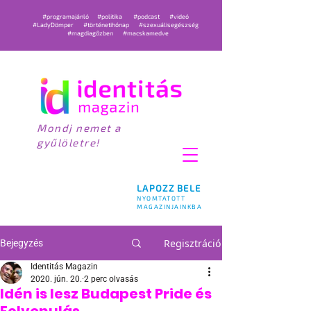
#programajánló
#politika
#podcast
#videó
#LadyDömper
#történetihónap
#szexuálisegészség
#magdiagőzben
#macskamedve
Mondj nemet a
gyűlöletre!
LAPOZZ BELE
NYOMTATOTT
MAGAZINJAINKBA
Regisztráció
Bejegyzés
Identitás Magazin
2020. jún. 20.
2 perc olvasás
Idén is lesz Budapest Pride és