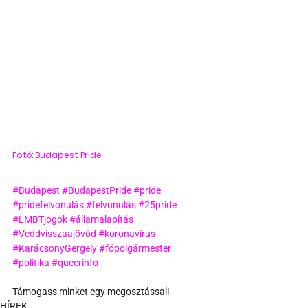
Fotó: Budapest Pride
#Budapest
#BudapestPride
#pride
#pridefelvonulás
#felvunulás
#25pride
#LMBTjogok
#államalapítás
#Veddvisszaajövőd
#koronavírus
#KarácsonyGergely
#főpolgármester
#politika
#queerinfo
Támogass minket egy megosztással!
HÍREK