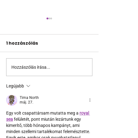
1 hozzászólás
Hozzászólás írása...
Támogathatsz és
Egy HIV-mege
ajánlhatsz: Te is részt
szóló reklám
vehetsz a Pécs Pride
ki egy konzer
Legújabb
megvalósításában
csoport az Eg
Tima North
Államokban
máj. 27.
Egy volt csapattársam mutatta meg a 
royal 
sea
 felületét, pont miután lezártunk egy 
kimerítő, több hónapos kampányt, ami 
minden szellemi tartalékomat felemésztette. 
Egyik este, amikor csak nyughatatlanul 