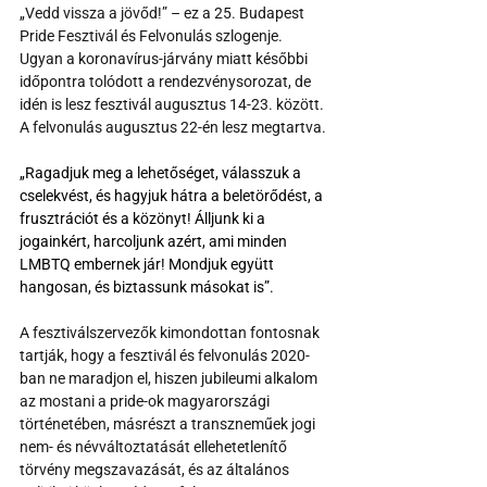
„Vedd vissza a jövőd!” – ez a 25. Budapest 
Pride Fesztivál és Felvonulás szlogenje. 
Ugyan a koronavírus-járvány miatt későbbi 
időpontra tolódott a rendezvénysorozat, de 
idén is lesz fesztivál augusztus 14-23. között. 
A felvonulás augusztus 22-én lesz megtartva.
„Ragadjuk meg a lehetőséget, válasszuk a 
cselekvést, és hagyjuk hátra a beletörődést, a 
frusztrációt és a közönyt! Álljunk ki a 
jogainkért, harcoljunk azért, ami minden 
LMBTQ embernek jár! Mondjuk együtt 
hangosan, és biztassunk másokat is”.
A fesztiválszervezők kimondottan fontosnak 
tartják, hogy a fesztivál és felvonulás 2020-
ban ne maradjon el, hiszen jubileumi alkalom 
az mostani a pride-ok magyarországi 
történetében, másrészt a transzneműek jogi 
nem- és névváltoztatását ellehetetlenítő 
törvény megszavazását, és az általános 