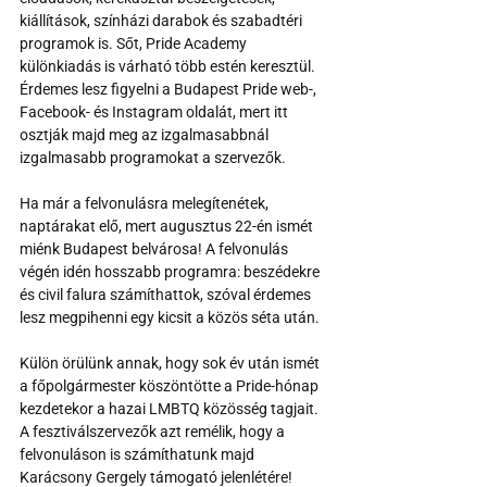
kiállítások, színházi darabok és szabadtéri 
programok is. Sőt, Pride Academy 
különkiadás is várható több estén keresztül. 
Érdemes lesz figyelni a Budapest Pride web-, 
Facebook- és Instagram oldalát, mert itt 
osztják majd meg az izgalmasabbnál 
izgalmasabb programokat a szervezők.
Ha már a felvonulásra melegítenétek, 
naptárakat elő, mert augusztus 22-én ismét 
miénk Budapest belvárosa! A felvonulás 
végén idén hosszabb programra: beszédekre 
és civil falura számíthattok, szóval érdemes 
lesz megpihenni egy kicsit a közös séta után.
Külön örülünk annak, hogy sok év után ismét 
a főpolgármester köszöntötte a Pride-hónap 
kezdetekor a hazai LMBTQ közösség tagjait. 
A fesztiválszervezők azt remélik, hogy a 
felvonuláson is számíthatunk majd 
Karácsony Gergely támogató jelenlétére!