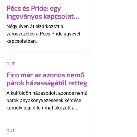
Pécs és Pride: egy
ingoványos kapcsolat
története
Négy éven át elzárkózott a
városvezetés a Pécs Pride ügyével
kapcsolatban.
OUT
Fico már az azonos nemű
párok házasságától retteg
A külföldön házasodott azonos nemű
párok anyakönyvezésének kérdése
komoly jogi dilemmát okozott a
szlovák belügynek, miközben Robert
Fico szerint az alkotmány
egyértelműen tiltja a házasságuk
OUT