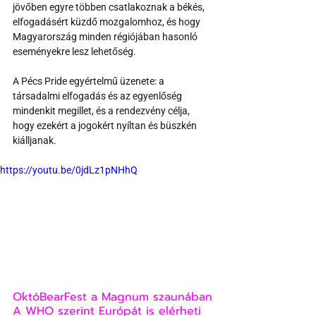
jövőben egyre többen csatlakoznak a békés, 
elfogadásért küzdő mozgalomhoz, és hogy 
Magyarország minden régiójában hasonló 
eseményekre lesz lehetőség.
A Pécs Pride egyértelmű üzenete: a 
társadalmi elfogadás és az egyenlőség 
mindenkit megillet, és a rendezvény célja, 
hogy ezekért a jogokért nyíltan és büszkén 
kiálljanak.
https://youtu.be/0jdLz1pNHhQ
OktóBearFest a Magnum szaunában
A WHO szerint Európát is elérheti 