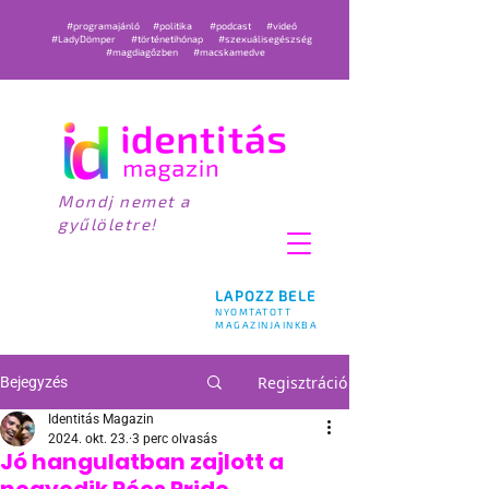
#programajánló
#politika
#podcast
#videó
#LadyDömper
#történetihónap
#szexuálisegészség
#magdiagőzben
#macskamedve
Mondj nemet a
gyűlöletre!
LAPOZZ BELE
NYOMTATOTT
MAGAZINJAINKBA
Regisztráció
Bejegyzés
Identitás Magazin
2024. okt. 23.
3 perc olvasás
Jó hangulatban zajlott a