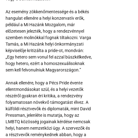
Az esemény zökkenőmentessége és a békés 
hangulat ellenére a helyi konzervatív erők, 
például a Mi Hazánk Mozgalom, már 
előzetesen jelezték, hogy a rendezvénnyel 
szemben molinókkal fognak tiltakozni. Varga 
Tamás, a Mi Hazánk helyi önkormányzati 
képviselője kritizálta a pride-ot, mondván: 
„Egy hetero sem vonul fel azzal büszkélkedve, 
hogy hetero, ezért a homoszexuálisoknak 
sem kell felvonulniuk Magyarországon.”
Annak ellenére, hogy a Pécs Pride évente 
ellentmondásokat szül, és a helyi vezetők 
részéről gyakran éri kritika, a rendezvény 
folyamatosan növekvő támogatást élvez. A 
külföldi résztvevők és diplomaták, mint David 
Pressman, jelenléte is mutatja, hogy az 
LMBTQ közösség jogainak kérdése nemcsak 
helyi, hanem nemzetközi ügy. A szervezők és 
a résztvevők reménykednek abban, hogy a 