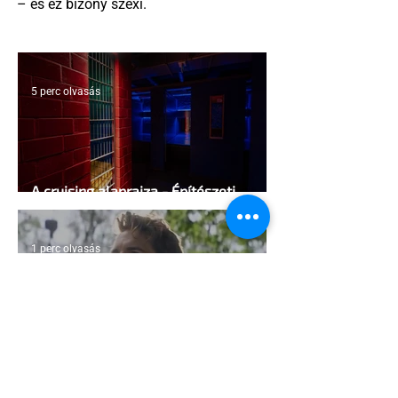
– és ez bizony szexi.
5 perc olvasás
A cruising alaprajza - Építészeti
irányelvek a vágy maximalizálására
1 perc olvasás
Jonathan Bailey új szerepben tér
vissza