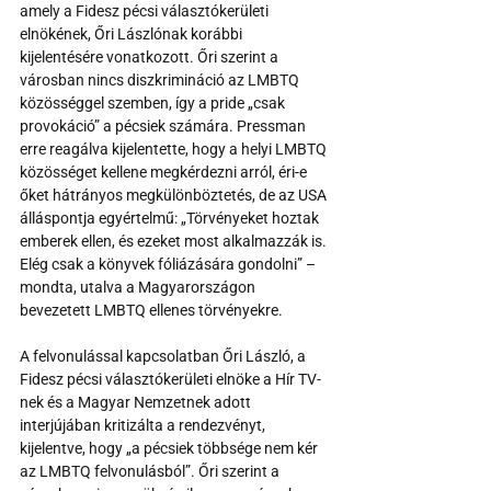
amely a Fidesz pécsi választókerületi 
elnökének, Őri Lászlónak korábbi 
kijelentésére vonatkozott. Őri szerint a 
városban nincs diszkrimináció az LMBTQ 
közösséggel szemben, így a pride „csak 
provokáció” a pécsiek számára. Pressman 
erre reagálva kijelentette, hogy a helyi LMBTQ 
közösséget kellene megkérdezni arról, éri-e 
őket hátrányos megkülönböztetés, de az USA 
álláspontja egyértelmű: „Törvényeket hoztak 
emberek ellen, és ezeket most alkalmazzák is. 
Elég csak a könyvek fóliázására gondolni” – 
mondta, utalva a Magyarországon 
bevezetett LMBTQ ellenes törvényekre.
A felvonulással kapcsolatban Őri László, a 
Fidesz pécsi választókerületi elnöke a Hír TV-
nek és a Magyar Nemzetnek adott 
interjújában kritizálta a rendezvényt, 
kijelentve, hogy „a pécsiek többsége nem kér 
az LMBTQ felvonulásból”. Őri szerint a 