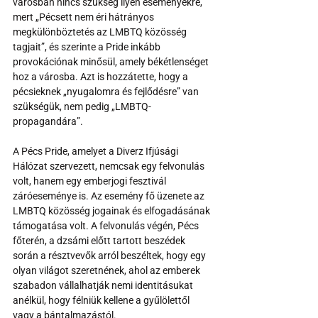
városban nincs szükség ilyen eseményekre, 
mert „Pécsett nem éri hátrányos 
megkülönböztetés az LMBTQ közösség 
tagjait”, és szerinte a Pride inkább 
provokációnak minősül, amely békétlenséget 
hoz a városba. Azt is hozzátette, hogy a 
pécsieknek „nyugalomra és fejlődésre” van 
szükségük, nem pedig „LMBTQ-
propagandára”.
A Pécs Pride, amelyet a Diverz Ifjúsági 
Hálózat szervezett, nemcsak egy felvonulás 
volt, hanem egy emberjogi fesztivál 
záróeseménye is. Az esemény fő üzenete az 
LMBTQ közösség jogainak és elfogadásának 
támogatása volt. A felvonulás végén, Pécs 
főterén, a dzsámi előtt tartott beszédek 
során a résztvevők arról beszéltek, hogy egy 
olyan világot szeretnének, ahol az emberek 
szabadon vállalhatják nemi identitásukat 
anélkül, hogy félniük kellene a gyűlölettől 
vagy a bántalmazástól.