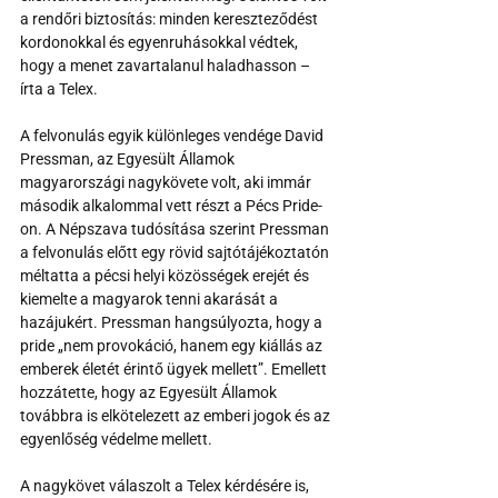
a rendőri biztosítás: minden kereszteződést 
kordonokkal és egyenruhásokkal védtek, 
hogy a menet zavartalanul haladhasson – 
írta a Telex.
A felvonulás egyik különleges vendége David 
Pressman, az Egyesült Államok 
magyarországi nagykövete volt, aki immár 
második alkalommal vett részt a Pécs Pride-
on. A Népszava tudósítása szerint Pressman 
a felvonulás előtt egy rövid sajtótájékoztatón 
méltatta a pécsi helyi közösségek erejét és 
kiemelte a magyarok tenni akarását a 
hazájukért. Pressman hangsúlyozta, hogy a 
pride „nem provokáció, hanem egy kiállás az 
emberek életét érintő ügyek mellett”. Emellett 
hozzátette, hogy az Egyesült Államok 
továbbra is elkötelezett az emberi jogok és az 
egyenlőség védelme mellett.
A nagykövet válaszolt a Telex kérdésére is, 