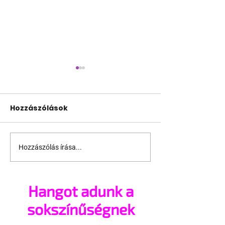
Hozzászólások
Hozzászólás írása...
A WHO szerint
A meleg boksz
Európát is elérheti a
agyonverte 
majomhimlő új
riválisát
Hangot adunk a
változata
sokszínűségnek