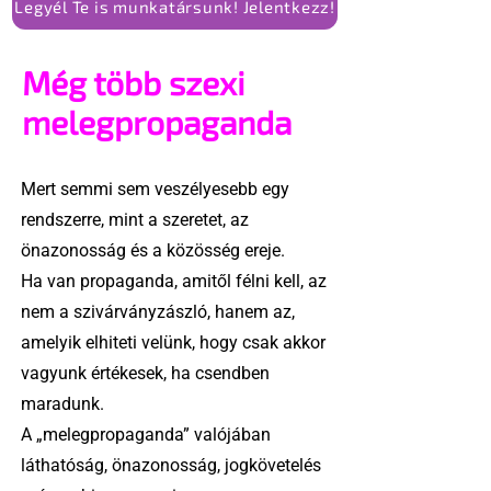
Legyél Te is munkatársunk! Jelentkezz!
Még több szexi
melegpropaganda
Mert semmi sem veszélyesebb egy
rendszerre, mint a szeretet, az
önazonosság és a közösség ereje.
Ha van propaganda, amitől félni kell, az
nem a szivárványzászló, hanem az,
amelyik elhiteti velünk, hogy csak akkor
vagyunk értékesek, ha csendben
maradunk.
A „melegpropaganda” valójában
láthatóság, önazonosság, jogkövetelés