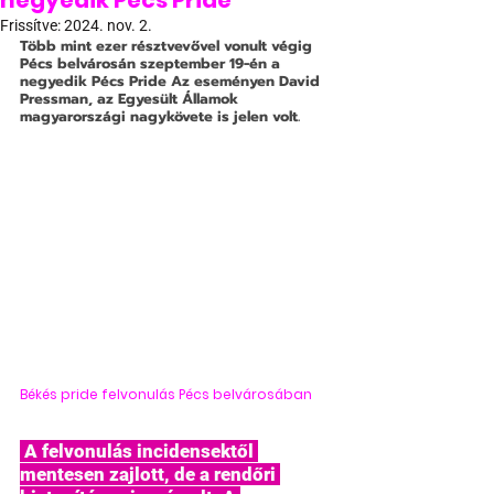
negyedik Pécs Pride
Frissítve:
2024. nov. 2.
Több mint ezer résztvevővel vonult végig 
Pécs belvárosán szeptember 19-én a 
negyedik Pécs Pride Az eseményen David 
Pressman, az Egyesült Államok 
magyarországi nagykövete is jelen volt. 
Békés pride felvonulás Pécs belvárosában
 A felvonulás incidensektől 
mentesen zajlott, de a rendőri 