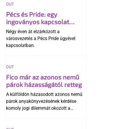
OUT
Pécs és Pride: egy
ingoványos kapcsolat
története
Négy éven át elzárkózott a
városvezetés a Pécs Pride ügyével
kapcsolatban.
OUT
Fico már az azonos nemű
párok házasságától retteg
A külföldön házasodott azonos nemű
párok anyakönyvezésének kérdése
komoly jogi dilemmát okozott a
szlovák belügynek, miközben Robert
Fico szerint az alkotmány
egyértelműen tiltja a házasságuk