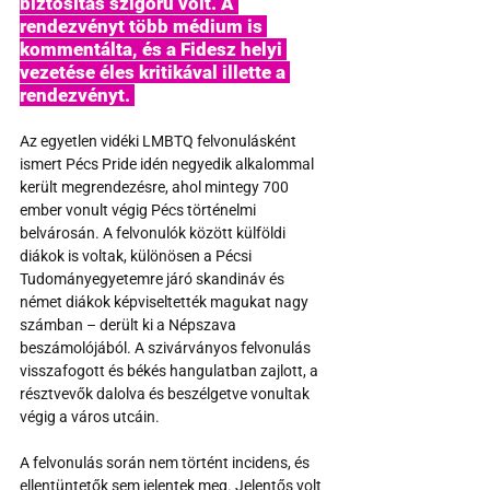
biztosítás szigorú volt. A 
rendezvényt több médium is 
kommentálta, és a Fidesz helyi 
vezetése éles kritikával illette a 
rendezvényt. 
Az egyetlen vidéki LMBTQ felvonulásként 
ismert Pécs Pride idén negyedik alkalommal 
került megrendezésre, ahol mintegy 700 
ember vonult végig Pécs történelmi 
belvárosán. A felvonulók között külföldi 
diákok is voltak, különösen a Pécsi 
Tudományegyetemre járó skandináv és 
német diákok képviseltették magukat nagy 
számban – derült ki a Népszava 
beszámolójából. A szivárványos felvonulás 
visszafogott és békés hangulatban zajlott, a 
résztvevők dalolva és beszélgetve vonultak 
végig a város utcáin.
A felvonulás során nem történt incidens, és 
ellentüntetők sem jelentek meg. Jelentős volt 