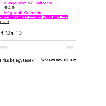
a majomhimlő új változata
😉😉😉
Még több Queerinfo
queerinfo
Pride
felvonulás
Pécs Pride
Pécs
HÍREK
Az összes megtekintése
Friss bejegyzések