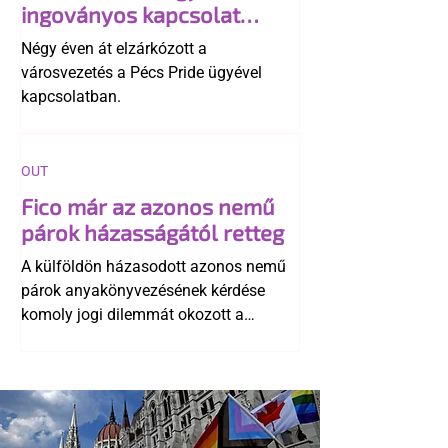
ingoványos kapcsolat
története
Négy éven át elzárkózott a
városvezetés a Pécs Pride ügyével
kapcsolatban.
OUT
Fico már az azonos nemű
párok házasságától retteg
A külföldön házasodott azonos nemű
párok anyakönyvezésének kérdése
komoly jogi dilemmát okozott a
szlovák belügynek, miközben Robert
Fico szerint az alkotmány
egyértelműen tiltja a házasságuk
elismerését. Közben az ellenzéken belül
is vita robbant ki arról, hogy vissza