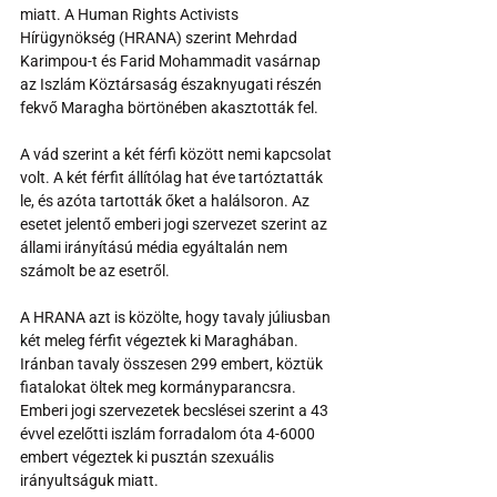
miatt. A Human Rights Activists 
Hírügynökség (HRANA) szerint Mehrdad 
Karimpou-t és Farid Mohammadit vasárnap 
az Iszlám Köztársaság északnyugati részén 
fekvő Maragha börtönében akasztották fel.
A vád szerint a két férfi között nemi kapcsolat 
volt. A két férfit állítólag hat éve tartóztatták 
le, és azóta tartották őket a halálsoron. Az 
esetet jelentő emberi jogi szervezet szerint az 
állami irányítású média egyáltalán nem 
számolt be az esetről.
A HRANA azt is közölte, hogy tavaly júliusban 
két meleg férfit végeztek ki Maraghában. 
Iránban tavaly összesen 299 embert, köztük 
fiatalokat öltek meg kormányparancsra. 
Emberi jogi szervezetek becslései szerint a 43 
évvel ezelőtti iszlám forradalom óta 4-6000 
embert végeztek ki pusztán szexuális 
irányultságuk miatt.