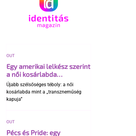
OUT
Egy amerikai lelkész szerint
a női kosárlabda
transzneműséghez vezet
Újabb szélsőséges téboly: a női
kosárlabda mint a „transzneműség
kapuja”
OUT
Pécs és Pride: egy