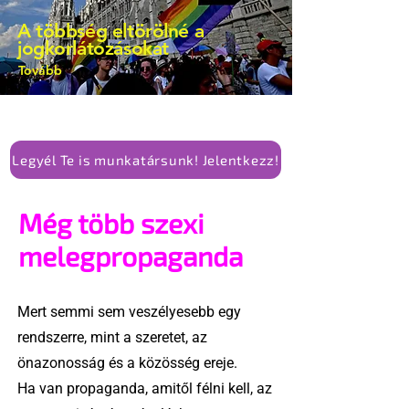
kellene-e vonni a kormány konzervatív
A többség eltörölné a
alkotmánymódosítását
jogkorlátozásokat
Tovább
Legyél Te is munkatársunk! Jelentkezz!
Még több szexi
melegpropaganda
Mert semmi sem veszélyesebb egy
rendszerre, mint a szeretet, az
önazonosság és a közösség ereje.
Ha van propaganda, amitől félni kell, az