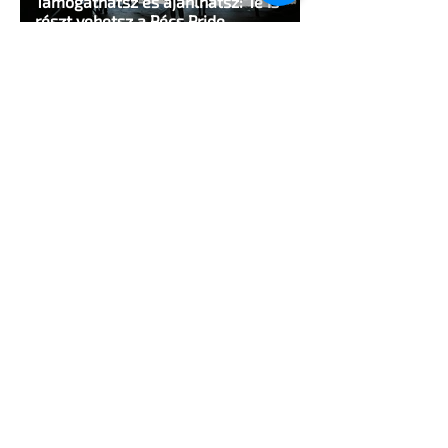
Támogathatsz és ajánlhatsz: Te is
részt vehetsz a Pécs Pride
megvalósításában
1 perc olvasás
Egy HIV-megelőzésről szóló reklámon
akadtak ki konzervatívok az Egyesült
Államokban
5 perc olvasás
A cruising alaprajza - Építészeti
irányelvek a vágy maximalizálására
1 perc olvasás