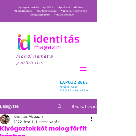
#programajánló
#politika
#podcast
#videó
#LadyDömper
#történetihónap
#szexuálisegészség
#magdiagőzben
#macskamedve
Mondj nemet a
gyűlöletre!
LAPOZZ BELE
NYOMTATOTT
MAGAZINJAINKBA
Regisztráció
Bejegyzés
Identitás Magazin
2022. febr. 1.
1 perc olvasás
Kivégeztek két meleg férfit