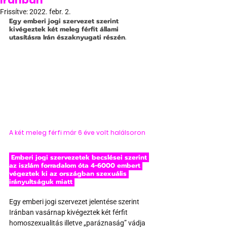
Iránban
Frissítve:
2022. febr. 2.
Egy emberi jogi szervezet szerint 
kivégeztek két meleg férfit állami 
utasításra Irán északnyugati részén.
A két meleg férfi már 6 éve volt halálsoron
 Emberi jogi szervezetek becslései szerint 
az iszlám forradalom óta 4-6000 embert 
végeztek ki az országban szexuális 
irányultságuk miatt 
Egy emberi jogi szervezet jelentése szerint 
Iránban vasárnap kivégeztek két férfit 
homoszexualitás illetve „paráznaság” vádja 