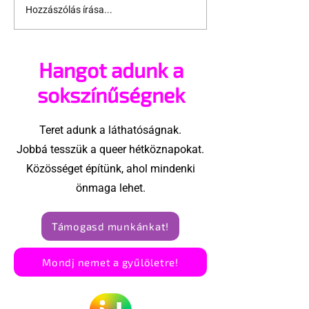
Hozzászólás írása...
Leprásokhoz
Katolikus Egy
hasonlították a
Élvezi egy me
közösséget
gyerek, ha
Hangot adunk a
megerőszakol
sokszínűségnek
Teret adunk a láthatóságnak.
Jobbá tesszük a queer hétköznapokat.
Közösséget építünk, ahol mindenki
önmaga lehet.
Támogasd munkánkat!
Mondj nemet a gyűlöletre!