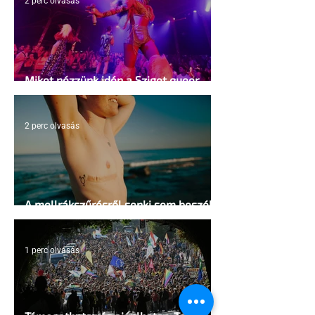
2 perc olvasás
Miket nézzünk idén a Sziget queer
sátrában?
2 perc olvasás
A mellrákszűrésről senki sem beszél a
mellkasi műtétek után - pedig kellene
1 perc olvasás