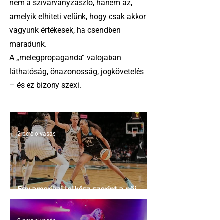
nem a szivárványzászló, hanem az,
amelyik elhiteti velünk, hogy csak akkor
vagyunk értékesek, ha csendben
maradunk.
A „melegpropaganda” valójában
láthatóság, önazonosság, jogkövetelés
– és ez bizony szexi.
2 perc olvasás
Egy amerikai lelkész szerint a női
kosárlabda transzneműséghez vezet