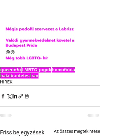
Mégis pedofil szervezet a Labrisz
Valódi gyermekvédelmet követel a 
Budapest Pride
😢😢
Még több LGBTQ+
 hír
queerinfo
LMBTQ-jogok
homofóbia
halálbüntetés
Irán
HÍREK
Az összes megtekintése
Friss bejegyzések