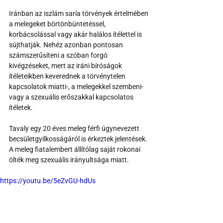
Iránban az iszlám saría törvények értelmében 
a melegeket börtönbüntetéssel, 
korbácsolással vagy akár halálos ítélettel is 
sújthatják. Nehéz azonban pontosan 
számszerűsíteni a szóban forgó 
kivégzéseket, mert az iráni bíróságok 
ítéleteikben keverednek a törvénytelen 
kapcsolatok miatti-, a melegekkel szembeni- 
vagy a szexuális erőszakkal kapcsolatos 
ítéletek.
Tavaly egy 20 éves meleg férfi úgynevezett 
becsületgyilkosságáról is érkeztek jelentések. 
A meleg fiatalembert állítólag saját rokonai 
ölték meg szexuális irányultsága miatt.
https://youtu.be/5eZvGU-hdUs