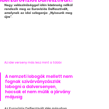
idei Eurovíziós Dalfesztivált?
Nagy valószínűséggel idén közönség nélkül 
rendezik meg az Eurovíziós Dalfesztivált, 
amelynek az idei szlogenje: „Nyissunk meg 
újra”.
Az idei verseny más lesz mint a többi 
A nemzeti lobogók mellett nem 
fognak szivárványzászlók 
lobogni a dalversenyen, 
hacsak el nem múlik a járvány 
májusig
Az Eurovíziós Dalfesztivált idén májusban 