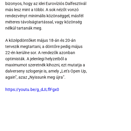
bizonyos, hogy az idei Eurovíziós Dalfesztivál 
más lesz mint a többi. A sok nézőt vonzó 
rendezvényt minimális közönséggel, másfél 
méteres távolságtartással, vagy közönség 
nélkül tartanák meg.
A középdöntőket május 18-án és 20-án 
tervezik megtartani, a döntőre pedig május 
22-én kerülne sor. A rendezők azonban 
optimisták. A jelenlegi helyzetből a 
maximumot szeretnék kihozni, ezt mutatja a 
dalverseny szlogenje is, amely „Let's Open Up, 
again”, azaz „Nyissunk meg újra”.
https://youtu.be/g_dJLflFgx0