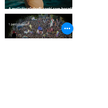
A mellrákszűrésről senki sem beszél a
mellkasi műtétek után - pedig kellene
1 perc olvasás
Támogathatsz és ajánlhatsz: Te is
részt vehetsz a Pécs Pride
megvalósításában
1 perc olvasás
Egy HIV-megelőzésről szóló reklámon
akadtak ki konzervatívok az Egyesült
Államokban