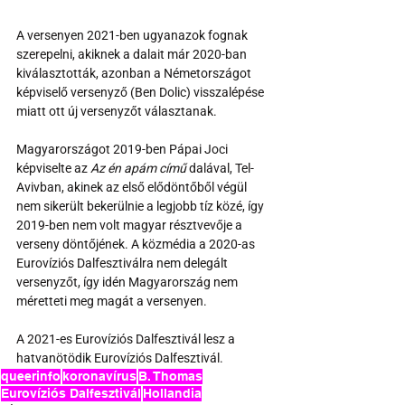
A versenyen 2021-ben ugyanazok fognak 
szerepelni, akiknek a dalait már 2020-ban 
kiválasztották, azonban a Németországot 
képviselő versenyző (Ben Dolic) visszalépése 
miatt ott új versenyzőt választanak.
Magyarországot 2019-ben Pápai Joci 
képviselte az 
Az én apám című
 dalával, Tel-
Avivban, akinek az első elődöntőből végül 
nem sikerült bekerülnie a legjobb tíz közé, így 
2019-ben nem volt magyar résztvevője a 
verseny döntőjének. A közmédia a 2020-as 
Eurovíziós Dalfesztiválra nem delegált 
versenyzőt, így idén Magyarország nem 
méretteti meg magát a versenyen.
A 2021-es Eurovíziós Dalfesztivál lesz a 
hatvanötödik Eurovíziós Dalfesztivál.
queerinfo
koronavírus
B. Thomas
Eurovíziós Dalfesztivál
Hollandia