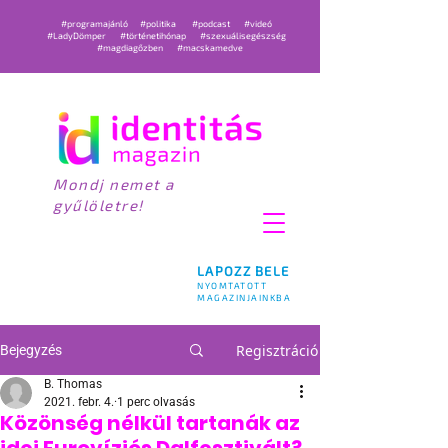
#programajánló
#politika
#podcast
#videó
#LadyDömper
#történetihónap
#szexuálisegészség
#magdiagőzben
#macskamedve
Mondj nemet a
gyűlöletre!
LAPOZZ BELE
NYOMTATOTT
MAGAZINJAINKBA
Regisztráció
Bejegyzés
B. Thomas
2021. febr. 4.
1 perc olvasás
Közönség nélkül tartanák az