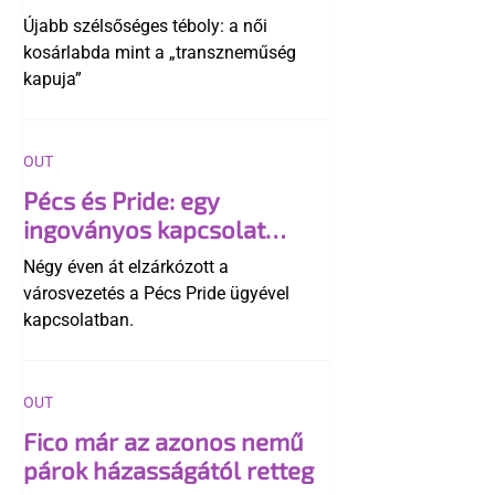
transzneműséghez vezet
Újabb szélsőséges téboly: a női
kosárlabda mint a „transzneműség
kapuja”
OUT
Pécs és Pride: egy
ingoványos kapcsolat
története
Négy éven át elzárkózott a
városvezetés a Pécs Pride ügyével
kapcsolatban.
OUT
Fico már az azonos nemű
párok házasságától retteg