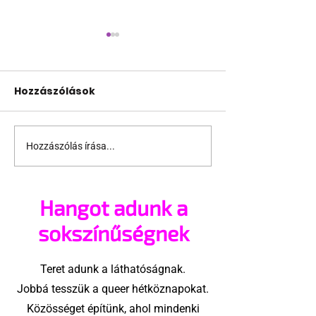
Hozzászólások
Hozzászólás írása...
Csődbe ment London
Miért lett IKEA
legnépszerűbb meleg
Amszterdam
szaunája
legrégebbi
Hangot adunk a
melegbárja?
sokszínűségnek
Teret adunk a láthatóságnak.
Jobbá tesszük a queer hétköznapokat.
Közösséget építünk, ahol mindenki