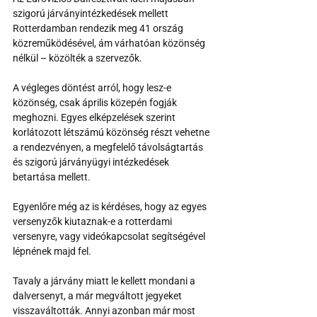
szigorú járványintézkedések mellett 
Rotterdamban rendezik meg 41 ország 
közreműködésével, ám várhatóan közönség 
nélkül – közölték a szervezők.
A végleges döntést arról, hogy lesz-e 
közönség, csak április közepén fogják 
meghozni. Egyes elképzelések szerint 
korlátozott létszámú közönség részt vehetne 
a rendezvényen, a megfelelő távolságtartás 
és szigorú járványügyi intézkedések 
betartása mellett.
Egyenlőre még az is kérdéses, hogy az egyes 
versenyzők kiutaznak-e a rotterdami 
versenyre, vagy videókapcsolat segítségével 
lépnének majd fel.
Tavaly a járvány miatt le kellett mondani a 
dalversenyt, a már megváltott jegyeket 
visszaváltották. Annyi azonban már most 