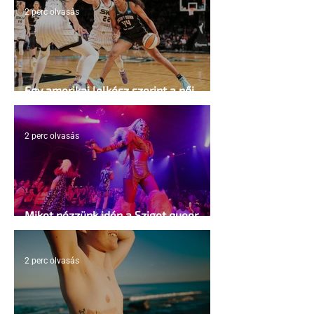
2 perc olvasás
Egy amerikai lelkész szerint a női
kosárlabda transzneműséghez vezet
2 perc olvasás
Miket nézzünk idén a Sziget queer
sátrában?
2 perc olvasás