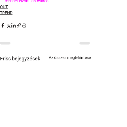
#PrideFelvonulás
#video
OUT
TREND
Az összes megtekintése
Friss bejegyzések