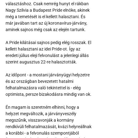
választáshoz. Csak nemrég hunyt el rákban 
Nagy Szilvia a Budapest Pride elnöke, akinek 
még a temetését is el kellett halasztani. És 
már javában tart az új koronavírus-járvány, 
aminek sajnos még csak az elején tartunk.
A Pride kilátásai sajnos pedig elég rosszak. El 
kellett halasztani az idei Pride-ot. Így az 
eredeti július eleji felvonulást a jelenlegi állás 
szerint augusztus 22-re halasztották.
Az időpont - a mostani járványügyi helyzetre 
és az országban bevezetett hatalmi 
felhatalmazásra való tekintettel is - elég 
optimista, persze bizakodásra mindig van ok.
Én magam is szeretném elhinni, hogy a 
helyzet megváltozik, a járványveszély 
megszűnik, visszavonják a kormány 
rendkívüli felhatalmazását, kvázi helyreállnak 
a korábbi - a felvonulás szempontjából 