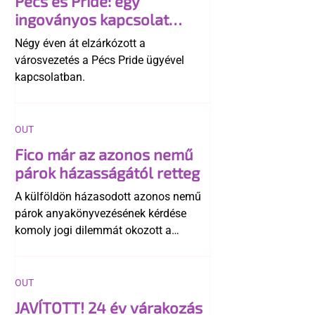
Pécs és Pride: egy
ingoványos kapcsolat
története
Négy éven át elzárkózott a
városvezetés a Pécs Pride ügyével
kapcsolatban.
OUT
Fico már az azonos nemű
párok házasságától retteg
A külföldön házasodott azonos nemű
párok anyakönyvezésének kérdése
komoly jogi dilemmát okozott a
szlovák belügynek, miközben Robert
Fico szerint az alkotmány
egyértelműen tiltja a házasságuk
OUT
elismerését. Közben az ellenzéken belül
JAVÍTOTT! 24 év várakozás
is vita robbant ki arról, hogy vissza