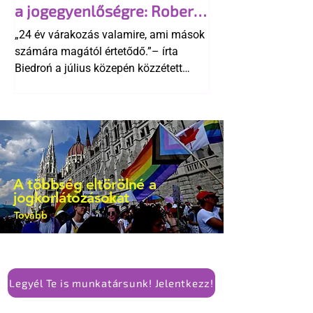
a jogegyenlőségre: Robert
kellene-e vonni a kormány konzervatív
Biedroń megindító üzenete
alkotmánymódosítását
„24 év várakozás valamire, ami mások
a lengyel bejegyzett
számára magától értetődő.”– írta
élettársi kapcsolatokért
Biedroń a július közepén közzétett
bejegyzésben.
A többség eltörölné a
jogkorlátozásokat
Tovább
Legyél Te is munkatársunk! Jelentkezz!