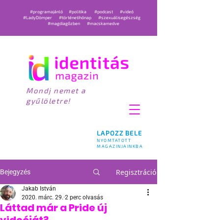
#programajánló
#politika
#podcast
#videó
#LadyDömper
#történetihónap
#szexuálisegészség
#magdiagőzben
#macskamedve
Mondj nemet a
gyűlöletre!
LAPOZZ BELE
NYOMTATOTT
MAGAZINJAINKBA
Regisztráció
Bejegyzés
Jakab István
2020. márc. 29.
2 perc olvasás
Láttad már a Pride új