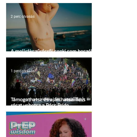
2 perc olvasás
A mellrákszűrésről senki sem beszél a
mellkasi műtétek után - pedig kellene
1 perc olvasás
Támogathatsz és ajánlhatsz: Te is
részt vehetsz a Pécs Pride
megvalósításában
1 perc olvasás