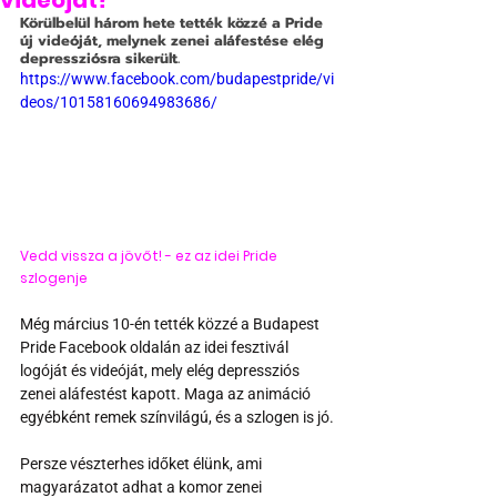
videóját?
Körülbelül három hete tették közzé a Pride 
új videóját, melynek zenei aláfestése elég 
depressziósra sikerült.
https://www.facebook.com/budapestpride/vi
deos/10158160694983686/
Vedd vissza a jövőt! - ez az idei Pride 
szlogenje
Még március 10-én tették közzé a Budapest 
Pride Facebook oldalán az idei fesztivál 
logóját és videóját, mely elég depressziós 
zenei aláfestést kapott. Maga az animáció 
egyébként remek színvilágú, és a szlogen is jó.
Persze vészterhes időket élünk, ami 
magyarázatot adhat a komor zenei 