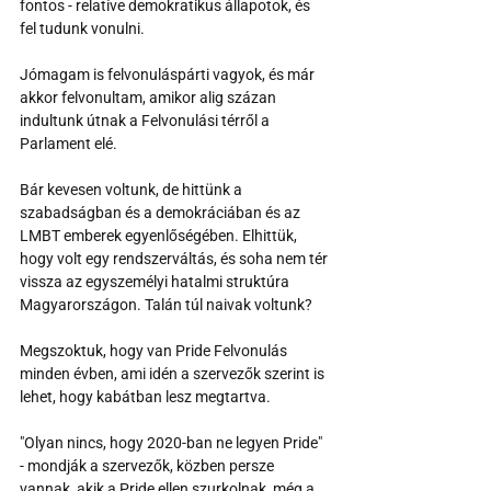
fontos - relatíve demokratikus állapotok, és 
fel tudunk vonulni.
Jómagam is felvonuláspárti vagyok, és már 
akkor felvonultam, amikor alig százan 
indultunk útnak a Felvonulási térről a 
Parlament elé.
Bár kevesen voltunk, de hittünk a 
szabadságban és a demokráciában és az 
LMBT emberek egyenlőségében. Elhittük, 
hogy volt egy rendszerváltás, és soha nem tér 
vissza az egyszemélyi hatalmi struktúra 
Magyarországon. Talán túl naivak voltunk?
Megszoktuk, hogy van Pride Felvonulás 
minden évben, ami idén a szervezők szerint is 
lehet, hogy kabátban lesz megtartva.
"Olyan nincs, hogy 2020-ban ne legyen Pride" 
- mondják a szervezők, közben persze 
vannak, akik a Pride ellen szurkolnak, még a 