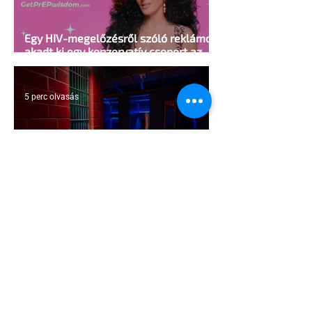
Egy HIV-megelőzésről szóló reklámon
akadt ki egy konzervatív csoport az
Egyesült Államokban
5 perc olvasás
A cruising alaprajza - Építészeti
irányelvek a vágy maximalizálására
1 perc olvasás
Jonathan Bailey új szerepben tér
vissza