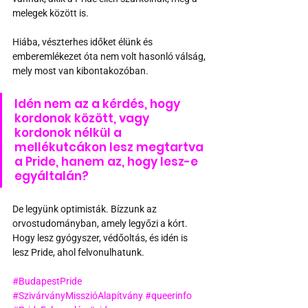
melegek között is.
Hiába, vészterhes időket élünk és 
emberemlékezet óta nem volt hasonló válság, 
mely most van kibontakozóban.
Idén nem az a kérdés, hogy 
kordonok között, vagy 
kordonok nélkül a 
mellékutcákon lesz megtartva 
a Pride, hanem az, hogy lesz-e 
egyáltalán?
De legyünk optimisták. Bízzunk az 
orvostudományban, amely legyőzi a kórt. 
Hogy lesz gyógyszer, védőoltás, és idén is 
lesz Pride, ahol felvonulhatunk.
#BudapestPride
#SzivárványMisszióAlapítvány
#queerinfo