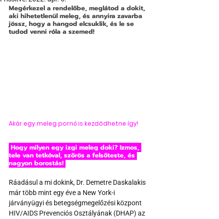
Megérkezel a rendelőbe, meglátod a dokit, 
aki hihetetlenül meleg, és annyira zavarba 
jössz, hogy a hangod elcsuklik, és le se 
tudod venni róla a szemed! 
Akár egy meleg pornó is kezdődhetne így!
 Hogy milyen egy izgi meleg doki? Izmos, 
tele van tetkóval, szőrös a felsőteste, és 
nagyon borostás! 
Ráadásul a mi dokink, Dr. Demetre Daskalakis 
már több mint egy éve a New York-i 
járványügyi és betegségmegelőzési központ 
HIV/AIDS Prevenciós Osztályának (DHAP) az 