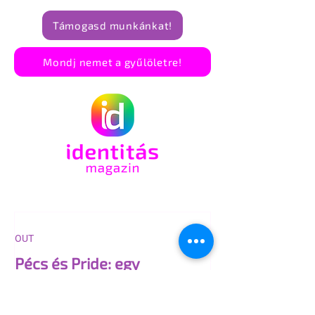
Támogasd munkánkat!
Mondj nemet a gyűlöletre!
OUT
Pécs és Pride: egy
ingoványos kapcsolat
története
Négy éven át elzárkózott a