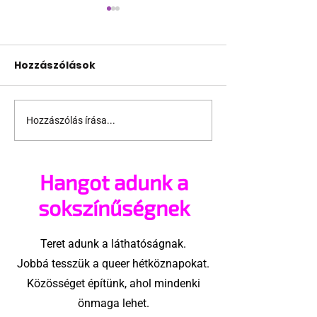
Hozzászólások
Hozzászólás írása...
190 éves, biszexuális
Elájulnál a
és imádja a szexet 😈
boldogságtól,
ezek a dokik 
Hangot adunk a
sokszínűségnek
Teret adunk a láthatóságnak.
Jobbá tesszük a queer hétköznapokat.
Közösséget építünk, ahol mindenki
önmaga lehet.