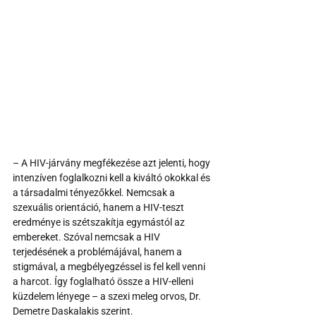
– A HIV-járvány megfékezése azt jelenti, hogy 
intenzíven foglalkozni kell a kiváltó okokkal és 
a társadalmi tényezőkkel. Nemcsak a 
szexuális orientáció, hanem a HIV-teszt 
eredménye is szétszakítja egymástól az 
embereket. Szóval nemcsak a HIV 
terjedésének a problémájával, hanem a 
stigmával, a megbélyegzéssel is fel kell venni 
a harcot. Így foglalható össze a HIV-elleni 
küzdelem lényege – a szexi meleg orvos, Dr. 
Demetre Daskalakis szerint.