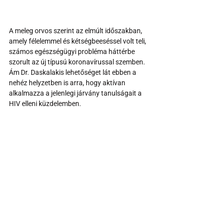
A meleg orvos szerint az elmúlt időszakban, 
amely félelemmel és kétségbeeséssel volt teli, 
számos egészségügyi probléma háttérbe 
szorult az új típusú koronavírussal szemben. 
Ám Dr. Daskalakis lehetőséget lát ebben a 
nehéz helyzetben is arra, hogy aktívan 
alkalmazza a jelenlegi járvány tanulságait a 
HIV elleni küzdelemben.