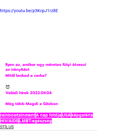
https://youtu.be/p3KcpJ1rz8E
Ilyen az, amikor egy méretes fütyi átveszi 
az irányítást
Mitől lankad a cerka?
😈
Valódi hírek 2022.04.04.
Még több Magdi a Gőzben
rainbowtainment
A nap fotója
USA
képgaléria
HIV/AIDS
LMBT-egészség
STÍLUS