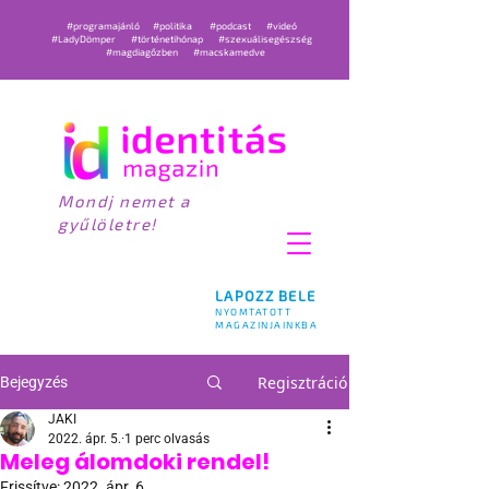
#programajánló
#politika
#podcast
#videó
#LadyDömper
#történetihónap
#szexuálisegészség
#magdiagőzben
#macskamedve
Mondj nemet a
gyűlöletre!
LAPOZZ BELE
NYOMTATOTT
MAGAZINJAINKBA
Regisztráció
Bejegyzés
JAKI
2022. ápr. 5.
1 perc olvasás
Meleg álomdoki rendel!
Frissítve:
2022. ápr. 6.