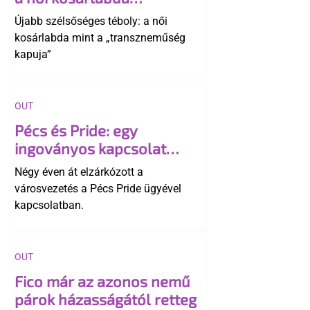
transzneműséghez vezet
Újabb szélsőséges téboly: a női
kosárlabda mint a „transzneműség
kapuja”
OUT
Pécs és Pride: egy
ingoványos kapcsolat
története
Négy éven át elzárkózott a
városvezetés a Pécs Pride ügyével
kapcsolatban.
OUT
Fico már az azonos nemű
párok házasságától retteg