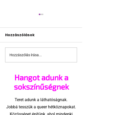
Hozzászólások
Hozzászólás írása...
Meddőség címén
Elájulnál a
szeretett volna
boldogságtól,
adójóváírást egy
ezek a dokik 
Hangot adunk a
meleg pár
sokszínűségnek
Teret adunk a láthatóságnak.
Jobbá tesszük a queer hétköznapokat.
Közösséget építünk, ahol mindenki