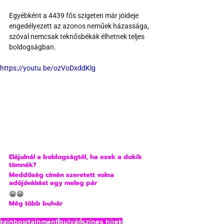
Egyébként a 4439 fős szigeten már jóideje 
engedélyezett az azonos neműek házassága, 
szóval nemcsak teknősbékák élhetnek teljes 
boldogságban.
https://youtu.be/ozVoDxddKlg
Elájulnál a boldogságtól, ha ezek a dokik 
tömnék?
Meddőség címén szeretett volna 
adójóváírást egy meleg pár
😁😁
Még több bulvár 
rainbowtainment
bulvár
színes hírek