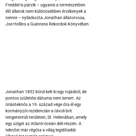
Freddel is párzik – ugyanis a természetben 
élő állatok nem különösebben érzékenyek a 
nemre – nyilatkozta Jonathan állatorvosa, 
Joe Hollins a Guinness Rekordok Könyvében.
Jonathan 1832 körül kelt ki egy tojásból, de 
pontos születési dátuma nem ismert. Az 
óriásteknős a 19. század vége óta él egy 
kormányzói rezidencián a távoli brit 
tengerentúli területen, St. Helenában, amely 
egy sziget az Atlanti-óceán déli részén. A 
teknőst már régóta a világ legidősebb 