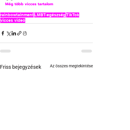
Még több vicces tartalom
rainbowtainment
LMBT-egészség
TikTok
vicces videó
Az összes megtekintése
Friss bejegyzések