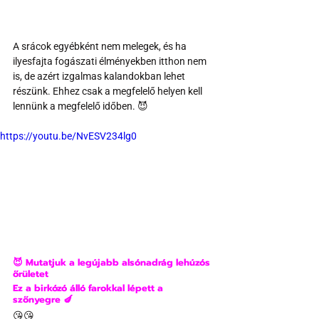
A srácok egyébként nem melegek, és ha 
ilyesfajta fogászati élményekben itthon nem 
is, de azért izgalmas kalandokban lehet 
részünk. Ehhez csak a megfelelő helyen kell 
lennünk a megfelelő időben. 😈
https://youtu.be/NvESV234lg0
😈 Mutatjuk a legújabb alsónadrág lehúzós 
őrületet
Ez a birkózó álló farokkal lépett a 
szőnyegre 🍆
😘😘