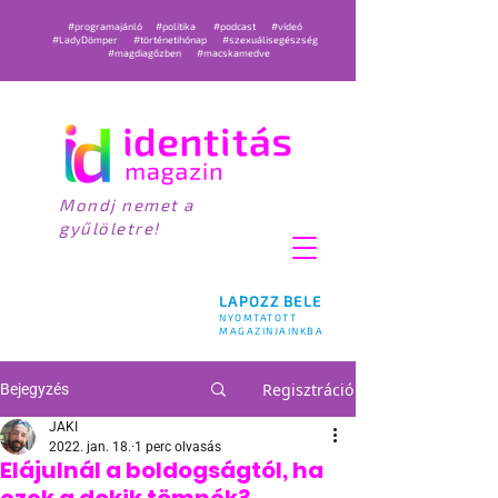
#programajánló
#politika
#podcast
#videó
#LadyDömper
#történetihónap
#szexuálisegészség
#magdiagőzben
#macskamedve
Mondj nemet a
gyűlöletre!
LAPOZZ BELE
NYOMTATOTT
MAGAZINJAINKBA
Regisztráció
Bejegyzés
JAKI
2022. jan. 18.
1 perc olvasás
Elájulnál a boldogságtól, ha