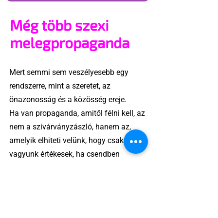
Még több szexi
melegpropaganda
Mert semmi sem veszélyesebb egy
rendszerre, mint a szeretet, az
önazonosság és a közösség ereje.
Ha van propaganda, amitől félni kell, az
nem a szivárványzászló, hanem az,
amelyik elhiteti velünk, hogy csak akkor
vagyunk értékesek, ha csendben
maradunk.
A „melegpropaganda” valójában
láthatóság, önazonosság, jogkövetelés
– és ez bizony szexi.