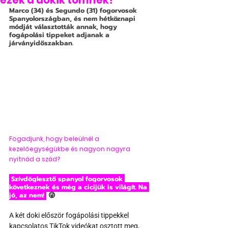
ezek a dokik tömnék?
Marco (34) és Segundo (31) fogorvosok 
Spanyolországban, és nem hétköznapi 
módját választották annak, hogy 
fogápolási tippeket adjanak a 
járványidőszakban.
Fogadjunk, hogy beleülnél a 
kezelőegységükbe és nagyon nagyra 
nyitnád a szád?
 Szívdöglesztő spanyol fogorvosok 
következnek és még a cicijük is világít. Na 
jó, az nem! 
 😜
A két doki először fogápolási tippekkel 
kapcsolatos TikTok videókat osztott meg, 