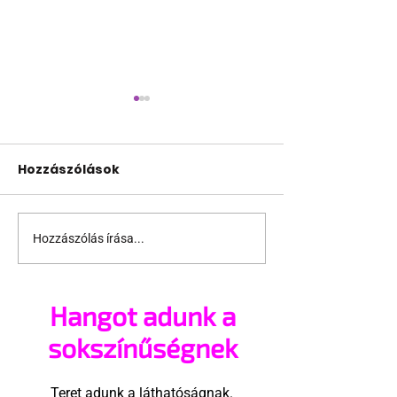
Hozzászólások
Hozzászólás írása...
A mellrákszűrésről
Támogathats
senki sem beszél a
ajánlhatsz: Te
mellkasi műtétek
vehetsz a Péc
Hangot adunk a
után - pedig kellene
megvalósítá
sokszínűségnek
Teret adunk a láthatóságnak.