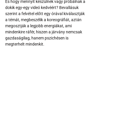
És hogy mennyit készülnek vagy próbálnak a 
dokik egy-egy videó kedvéért? Bevallásuk 
szerint a felvétel előtt egy órával kiválasztják 
a témát, megbeszélik a koreográfiát, aztán 
megosztják a legjobb energiákat, ami 
mindenkire ráfér, hiszen a járvány nemcsak 
gazdaságilag, hanem pszichésen is 
megterhelt mindenkit.