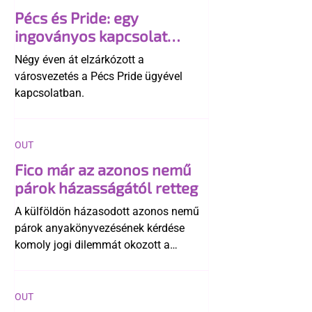
Pécs és Pride: egy
ingoványos kapcsolat
története
Négy éven át elzárkózott a
városvezetés a Pécs Pride ügyével
kapcsolatban.
OUT
Fico már az azonos nemű
párok házasságától retteg
A külföldön házasodott azonos nemű
párok anyakönyvezésének kérdése
komoly jogi dilemmát okozott a
szlovák belügynek, miközben Robert
Fico szerint az alkotmány
egyértelműen tiltja a házasságuk
OUT
elismerését. Közben az ellenzéken belül