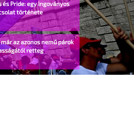
 és Pride: egy ingoványos
csolat története
o már az azonos nemű párok
asságától retteg