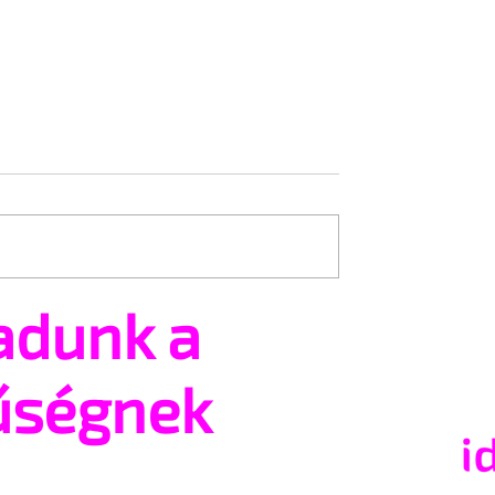
adunk a
leg az orosz
A félmeztelen Mikulás sz
árda karácsonyi
tánca
űségnek