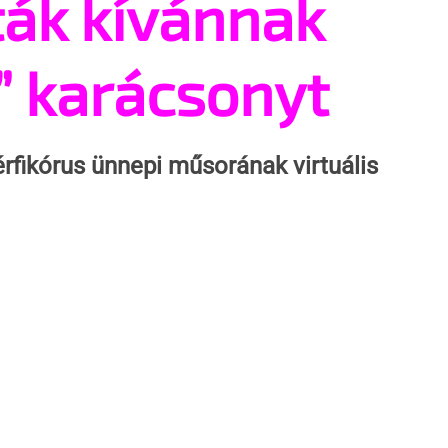
ták kívánnak
” karácsonyt
érfikórus ünnepi műsorának virtuális 