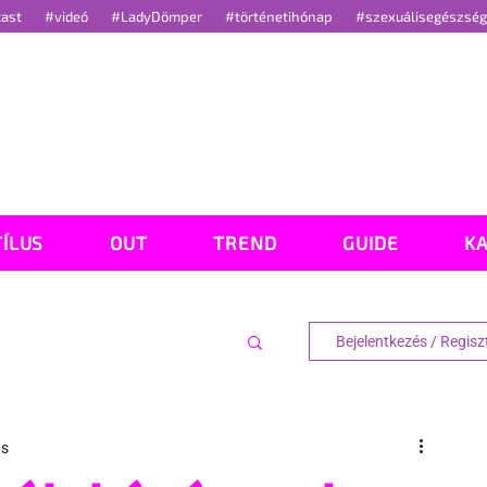
cast
#videó
#LadyDömper
#történetihónap
#szexuálisegészsé
TÍLUS
OUT
TREND
GUIDE
K
Bejelentkezés / Regisz
ás