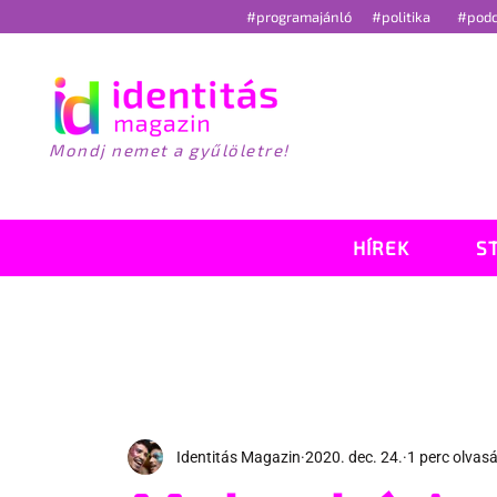
#programajánló
#politika
#pod
Mondj nemet a gyűlöletre!
HÍREK
S
Identitás Magazin
2020. dec. 24.
1 perc olvas