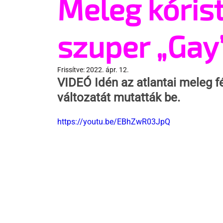
Meleg kóris
szuper „Gay
Frissítve:
2022. ápr. 12.
VIDEÓ
 Idén az atlantai meleg f
változatát mutatták be.
https://youtu.be/EBhZwR03JpQ