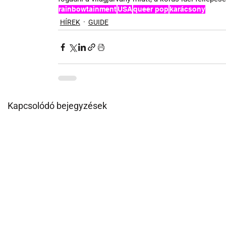
rainbowtainment
USA
queer pop
karácsony
HÍREK
GUIDE
Kapcsolódó bejegyzések