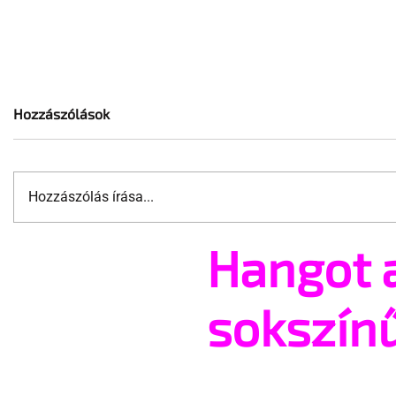
Hozzászólások
Hozzászólás írása...
Meleg karácsonyi filmek
Hangot 
Nagyon me
Nemzeti G
klipje
sokszín