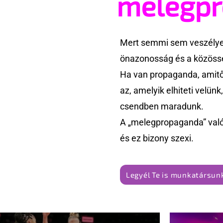
melegp
Mert semmi sem veszélyes
önazonosság és a közössé
Ha van propaganda, amitől
az, amelyik elhiteti velün
csendben maradunk.
A „melegpropaganda” való
és ez bizony szexi.
Legyél Te is munkatársunk