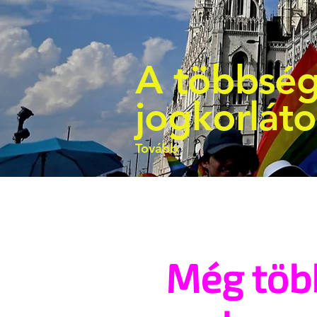
A többség
jogkorlát
Tovább
Még töb