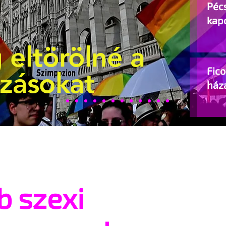
Pécs
kap
 eltörölné a
Fic
ozásokat
ház
b szexi