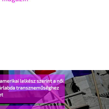
amerikai lelkész szerint a női
árlabda transzneműséghez
et