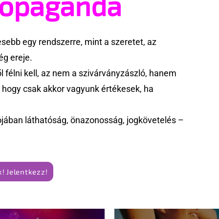
ropaganda
ebb egy rendszerre, mint a szeretet, az
g ereje.
 félni kell, az nem a szivárványzászló, hanem
k, hogy csak akkor vagyunk értékesek, ha
jában láthatóság, önazonosság, jogkövetelés –
! Jelentkezz!