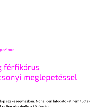
gészítették
 férfikórus 
csonyi meglepetéssel 
ülöp székesegyházban. Noha idén látogatókat nem tudtak 
ét online élvezhette a közönség.