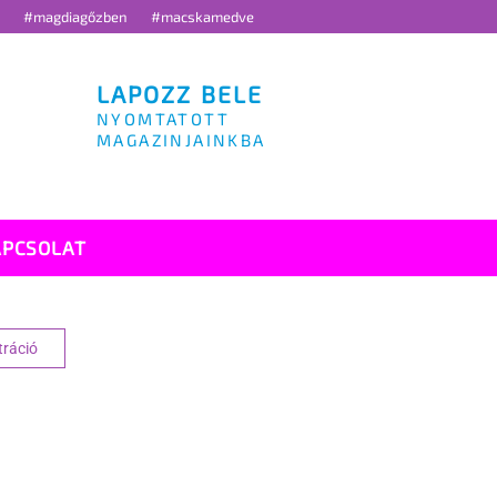
g
#magdiagőzben
#macskamedve
LAPOZZ BELE
NYOMTATOTT
MAGAZINJAINKBA
APCSOLAT
tráció