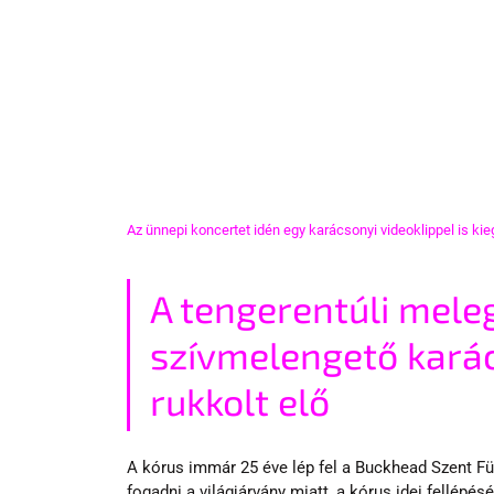
Az ünnepi koncertet idén egy karácsonyi videoklippel is kie
A tengerentúli meleg
szívmelengető kará
rukkolt elő
A kórus immár 25 éve lép fel a Buckhead Szent F
fogadni a világjárvány miatt, a kórus idei fellépés