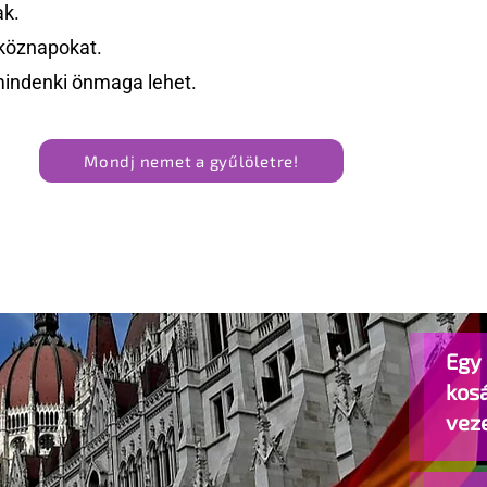
ak.
köznapokat.
mindenki önmaga lehet.
Mondj nemet a gyűlöletre!
Egy 
kos
vez