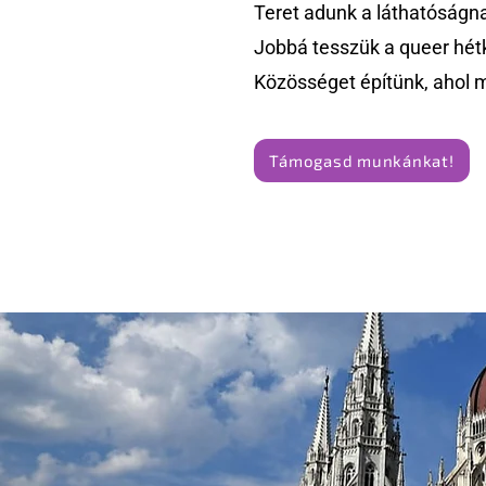
Teret adunk a láthatóságn
Jobbá tesszük a queer hét
Közösséget építünk, ahol 
Támogasd munkánkat!