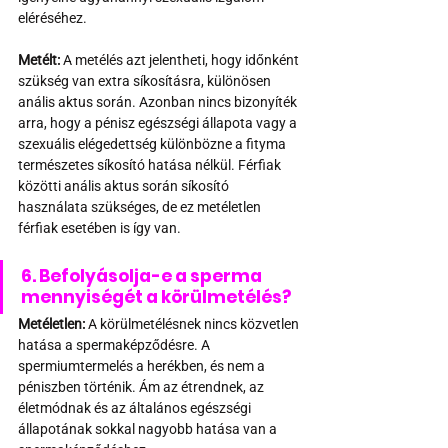
eléréséhez.
Metélt:
 A metélés azt jelentheti, hogy időnként 
szükség van extra síkosításra, különösen 
anális aktus során. Azonban nincs bizonyíték 
arra, hogy a pénisz egészségi állapota vagy a 
szexuális elégedettség különbözne a fityma 
természetes síkosító hatása nélkül. Férfiak 
közötti anális aktus során síkosító 
használata szükséges, de ez metéletlen 
férfiak esetében is így van.
6. Befolyásolja-e a sperma 
mennyiségét a körülmetélés?
Metéletlen: 
A körülmetélésnek nincs közvetlen 
hatása a spermaképződésre. A 
spermiumtermelés a herékben, és nem a 
péniszben történik. Ám az étrendnek, az 
életmódnak és az általános egészségi 
állapotának sokkal nagyobb hatása van a 