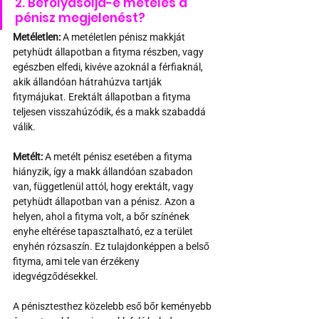
2. Befolyásolja-e metélés a 
pénisz megjelenést?
Metéletlen:
 A metéletlen pénisz makkját 
petyhüdt állapotban a fityma részben, vagy 
egészben elfedi, kivéve azoknál a férfiaknál, 
akik állandóan hátrahúzva tartják 
fitymájukat. Erektált állapotban a fityma 
teljesen visszahúzódik, és a makk szabaddá 
válik.
Metélt:
 A metélt pénisz esetében a fityma 
hiányzik, így a makk állandóan szabadon 
van, függetlenül attól, hogy erektált, vagy 
petyhüdt állapotban van a pénisz. Azon a 
helyen, ahol a fityma volt, a bőr színének 
enyhe eltérése tapasztalható, ez a terület 
enyhén rózsaszín. Ez tulajdonképpen a belső 
fityma, ami tele van érzékeny 
idegvégződésekkel.
A pénisztesthez közelebb eső bőr keményebb 