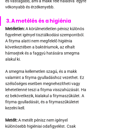
és vastagabb, ami a makk felé haladva  egyre 
vékonyabb és érzékenyebb.
3. A metélés és a higiénia
Metéletlen:
 A körülmetéletlen pénisz különös 
figyelmet igényel tisztálkodási szempontból. 
A fityma alatti nem megfelelő higiénia 
következtében a baktériumok, az elhalt 
hámsejtek és a faggyú hatására smegma 
alakul ki.
A smegma kellemetlen szagú, és a makk 
valamint a fityma gyulladáshoz vezethet. Ez 
szélsőséges esetben megnehezítheti vagy 
lehetetlenné teszi a fityma visszahúzását. Ha 
ez bekövetkezik, kialakul a fitymaszűkület. A 
fityma gyulladását, és a fitymaszűkületet 
kezelni kell.
Metélt:
 A metélt pénisz nem igényel 
különösebb higiéniai odafigyelést. Csak 