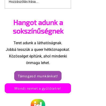
Hozzászólás írása...
A 10 leggyakoribb
16 különböző
péniszmítosz
pénisztípus
nyomában
használati
Hangot adunk a
utasítással
sokszínűségnek
Teret adunk a láthatóságnak.
Jobbá tesszük a queer hétköznapokat.
Közösséget építünk, ahol mindenki
önmaga lehet.
Támogasd munkánkat!
Mondj nemet a gyűlöletre!