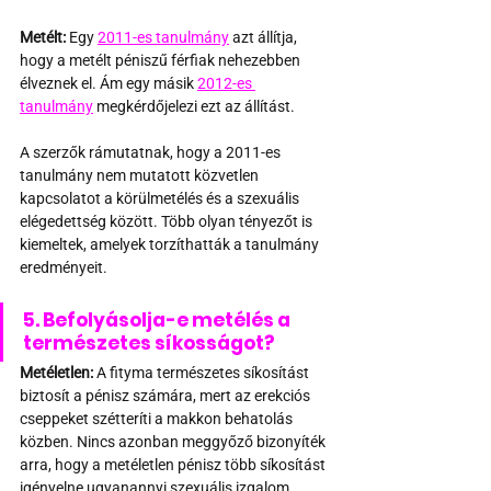
Metélt:
 Egy 
2011-es tanulmány
 azt állítja, 
hogy a metélt péniszű férfiak nehezebben 
élveznek el. Ám egy másik 
2012-es 
tanulmány
 megkérdőjelezi ezt az állítást.
A szerzők rámutatnak, hogy a 2011-es 
tanulmány nem mutatott közvetlen 
kapcsolatot a körülmetélés és a szexuális 
elégedettség között. Több olyan tényezőt is 
kiemeltek, amelyek torzíthatták a tanulmány 
eredményeit.
5. Befolyásolja-e metélés a 
természetes síkosságot?
Metéletlen:
 A fityma természetes síkosítást 
biztosít a pénisz számára, mert az erekciós 
cseppeket szétteríti a makkon behatolás 
közben. Nincs azonban meggyőző bizonyíték 
arra, hogy a metéletlen pénisz több síkosítást 
igényelne ugyanannyi szexuális izgalom 