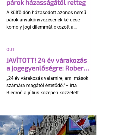
párok házasságától retteg
A külföldön házasodott azonos nemű
párok anyakönyvezésének kérdése
komoly jogi dilemmát okozott a
szlovák belügynek, miközben Robert
Fico szerint az alkotmány
egyértelműen tiltja a házasságuk
OUT
elismerését. Közben az ellenzéken belül
JAVÍTOTT! 24 év várakozás
is vita robbant ki arról, hogy vissza
a jogegyenlőségre: Robert
kellene-e vonni a kormány konzervatív
Biedroń megindító üzenete
alkotmánymódosítását
„24 év várakozás valamire, ami mások
a lengyel bejegyzett
számára magától értetődő.”– írta
élettársi kapcsolatokért
Biedroń a július közepén közzétett
bejegyzésben.