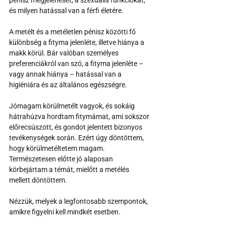
és milyen hatással van a férfi életére.
A metélt és a metéletlen pénisz közötti fő 
különbség a fityma jelenléte, illetve hiánya a 
makk körül. Bár valóban személyes 
preferenciákról van szó, a fityma jelenléte – 
vagy annak hiánya – hatással van a 
higiéniára és az általános egészségre.
Jómagam körülmetélt vagyok, és sokáig 
hátrahúzva hordtam fitymámat, ami sokszor 
előrecsúszott, és gondot jelentett bizonyos 
tevékenységek során. Ezért úgy döntöttem, 
hogy körülmetéltetem magam. 
Természetesen előtte jó alaposan 
körbejártam a témát, mielőtt a metélés 
mellett döntöttem.
Nézzük, melyek a legfontosabb szempontok, 
amikre figyelni kell mindkét esetben.