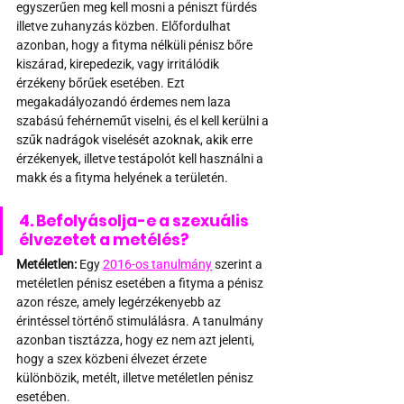
egyszerűen meg kell mosni a péniszt fürdés 
illetve zuhanyzás közben. Előfordulhat 
azonban, hogy a fityma nélküli pénisz bőre 
kiszárad, kirepedezik, vagy irritálódik 
érzékeny bőrűek esetében. Ezt 
megakadályozandó érdemes nem laza 
szabású fehérneműt viselni, és el kell kerülni a 
szűk nadrágok viselését azoknak, akik erre 
érzékenyek, illetve testápolót kell használni a 
makk és a fityma helyének a területén.
4. Befolyásolja-e a szexuális 
élvezetet a metélés?
Metéletlen:
 Egy 
2016-os tanulmány
 szerint a 
metéletlen pénisz esetében a fityma a pénisz 
azon része, amely legérzékenyebb az 
érintéssel történő stimulálásra. A tanulmány 
azonban tisztázza, hogy ez nem azt jelenti, 
hogy a szex közbeni élvezet érzete 
különbözik, metélt, illetve metéletlen pénisz 
esetében.