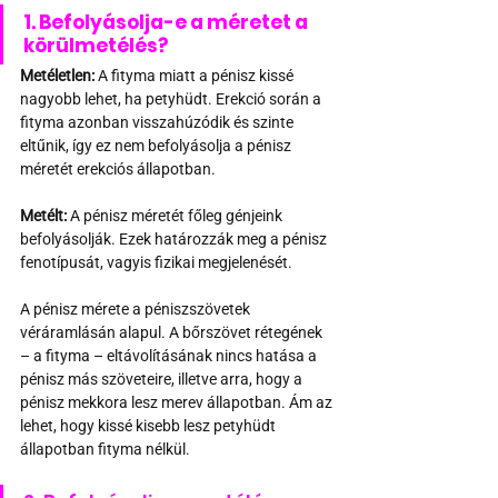
1. Befolyásolja-e a méretet a 
körülmetélés?
Metéletlen:
 A fityma miatt a pénisz kissé 
nagyobb lehet, ha petyhüdt. Erekció során a 
fityma azonban visszahúzódik és szinte 
eltűnik, így ez nem befolyásolja a pénisz 
méretét erekciós állapotban.
Metélt:
 A pénisz méretét főleg génjeink 
befolyásolják. Ezek határozzák meg a pénisz 
fenotípusát, vagyis fizikai megjelenését.
A pénisz mérete a péniszszövetek 
véráramlásán alapul. A bőrszövet rétegének 
– a fityma – eltávolításának nincs hatása a 
pénisz más szöveteire, illetve arra, hogy a 
pénisz mekkora lesz merev állapotban. Ám az 
lehet, hogy kissé kisebb lesz petyhüdt 
állapotban fityma nélkül.