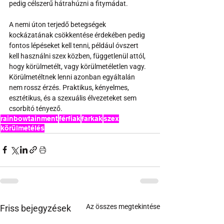
pedig célszerű hátrahúzni a fitymádat.
A nemi úton terjedő betegségek 
kockázatának csökkentése érdekében pedig 
fontos lépéseket kell tenni, például óvszert 
kell használni szex közben, függetlenül attól, 
hogy körülmetélt, vagy körülmetéletlen vagy. 
Körülmetéltnek lenni azonban egyáltalán 
nem rossz érzés. Praktikus, kényelmes, 
esztétikus, és a szexuális élvezeteket sem 
csorbító tényező.
rainbowtainment
férfiak
farkak
szex
körülmetélés
Az összes megtekintése
Friss bejegyzések