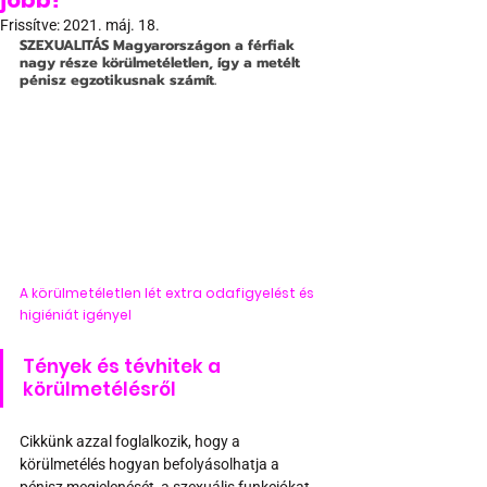
jobb?
Frissítve:
2021. máj. 18.
SZEXUALITÁS
 Magyarországon a férfiak 
nagy része körülmetéletlen, így a metélt 
pénisz egzotikusnak számít.
A körülmetéletlen lét extra odafigyelést és 
higiéniát igényel
Tények és tévhitek a 
körülmetélésről
Cikkünk azzal foglalkozik, hogy a 
körülmetélés hogyan befolyásolhatja a 
pénisz megjelenését, a szexuális funkciókat, 