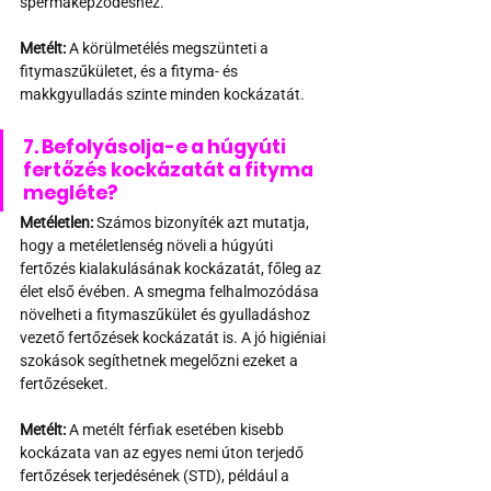
spermaképződéshez.
Metélt:
 A körülmetélés megszünteti a 
fitymaszűkületet, és a fityma- és 
makkgyulladás szinte minden kockázatát.
7. Befolyásolja-e a húgyúti 
fertőzés kockázatát a fityma 
megléte?
Metéletlen:
 Számos bizonyíték azt mutatja, 
hogy a metéletlenség növeli a húgyúti 
fertőzés kialakulásának kockázatát, főleg az 
élet első évében. A smegma felhalmozódása 
növelheti a fitymaszűkület és gyulladáshoz 
vezető fertőzések kockázatát is. A jó higiéniai 
szokások segíthetnek megelőzni ezeket a 
fertőzéseket.
Metélt:
 A metélt férfiak esetében kisebb 
kockázata van az egyes nemi úton terjedő 
fertőzések terjedésének (STD), például a 