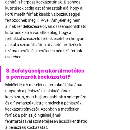
genitális herpesz kockázatának. Bizonyos 
kutatások pedig azt támasztják alá, hogy a 
körülmetélt férfiak kisebb valószínűséggel 
fertőződnek meg HIV-vel. Ám jelenleg nem 
állnak rendelkezésre olyan összehasonlítható 
kutatások arra vonatkozólag, hogy a 
férfiakkal szexszelő férfiak esetében hogyan 
alakul a szexuális úton átvihető fertőzések 
száma metélt, és metéletlen péniszű férfiak 
esetében.
8. Befolyásolja a körülmetélés 
a péniszrák kockázatát?
Metéletlen:
 A metéletlen férfiaknál általában 
nagyobb a péniszrák kialakulásának 
kockázata, mert hajlamosabbak a smegmára 
és a fitymaszűkületre, amelyek a péniszrák 
kockázati tényezői. Azonban a metéletlen 
férfiak a pénisz jó higiéniájának 
fenntartásával szinte teljesen lecsökkenthetik 
a péniszrák kockázatát.