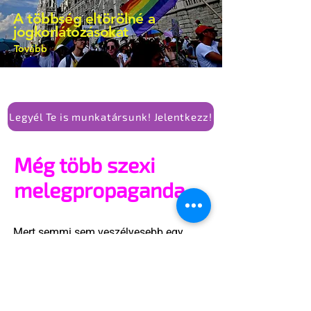
A többség eltörölné a
jogkorlátozásokat
Tovább
Legyél Te is munkatársunk! Jelentkezz!
Még több szexi
melegpropaganda
Mert semmi sem veszélyesebb egy
rendszerre, mint a szeretet, az
önazonosság és a közösség ereje.
Ha van propaganda, amitől félni kell, az
nem a szivárványzászló, hanem az,