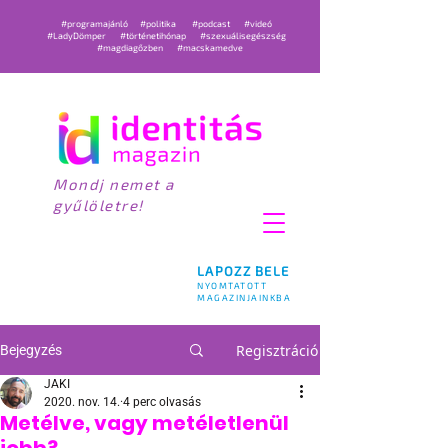
#programajánló
#politika
#podcast
#videó
#LadyDömper
#történetihónap
#szexuálisegészség
#magdiagőzben
#macskamedve
Mondj nemet a
gyűlöletre!
LAPOZZ BELE
NYOMTATOTT
MAGAZINJAINKBA
Regisztráció
Bejegyzés
JAKI
2020. nov. 14.
4 perc olvasás
Metélve, vagy metéletlenül