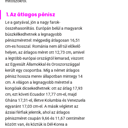
mítoszokról.
1. Az átlagos pénisz
Le a gatyával, jön a nagy farok-
összehasonlítás. Európán belül a magyarok 
büszkélkedhetnek a legnagyobb 
péniszmérettel: mégpedig átlagosan 16,51 
cm-es hosszal. Románia nem áll túl előkelő 
helyen, az átlagos méret ott 12,73 cm, amivel 
a legtöbb európai országtól lemarad, viszont 
az Egyesült Államokkal és Oroszországgal 
került egy csoportba. Míg a német átlagos 
pénisz hossza merev állapotban mintegy 14 
cm. A világon a legnagyobb mérettel a 
kongóiak dicsekedhetnek: ott az átlag 17,93 
cm, ezt követi Ecuador 17,77 cm-el, majd 
Ghána 17,31-el, illetve Kolumbia és Venezuela 
egyaránt 17,03 cm-el. A másik végletet az 
ázsiai férfiak jelentik, ahol az átlagos 
péniszméret csupán 9,66 és 11,67 centiméter 
között van, és köztük is Dél-Korea a 