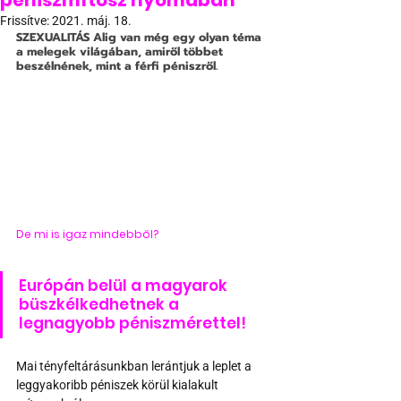
péniszmítosz nyomában
Frissítve:
2021. máj. 18.
SZEXUALITÁS
 Alig van még egy olyan téma 
a melegek világában, amiről többet 
beszélnének, mint a férfi péniszről.
De mi is igaz mindebből?
Európán belül a magyarok 
büszkélkedhetnek a 
legnagyobb péniszmérettel!
Mai tényfeltárásunkban lerántjuk a leplet a 
leggyakoribb péniszek körül kialakult 