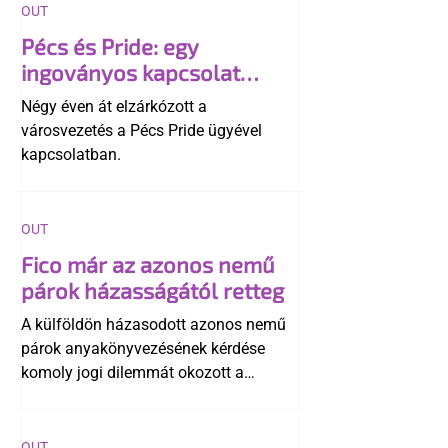
OUT
Pécs és Pride: egy
ingoványos kapcsolat
története
Négy éven át elzárkózott a
városvezetés a Pécs Pride ügyével
kapcsolatban.
OUT
Fico már az azonos nemű
párok házasságától retteg
A külföldön házasodott azonos nemű
párok anyakönyvezésének kérdése
komoly jogi dilemmát okozott a
szlovák belügynek, miközben Robert
Fico szerint az alkotmány
egyértelműen tiltja a házasságuk
OUT