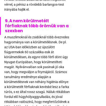
vérrel, a pénisz a rövidebb barlangos-test 
irányába hajlik el.
9. A nem körülmetélt 
férfiaknak több örömük van a 
szexben
A muszlimoknál és zsidóknál több évezredes 
hagyománya van a körülmetélésnek. De pl. 
az USA-ban időközben az újszülött 
fiúgyermekek 60 százaléka esik át 
körülmetélésen, és egyre több férfi dönt úgy 
Nyugat-Európában, hogy körülmetélteti 
magát. Nyilvánvalóan sok pasinak jó oka 
van, hogy megváljon a fitymájától. Számos 
tanulmány eredménye alapján a 
körülmetélésnek van néhány higiénia előnye: 
a körülmetélt férfiaknak kevésbé lesz a farka 
túrós, s ez által rossz szagú. Náluk ritkábban 
fordul elő húgyhólyaggyulladás, és jóval 
ritkábban valószínű, hogy megfertőződnek a 