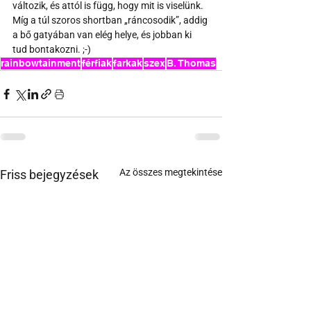
változik, és attól is függ, hogy mit is viselünk. 
Míg a túl szoros shortban „ráncosodik”, addig 
a bő gatyában van elég helye, és jobban ki 
tud bontakozni. ;-)
rainbowtainment
férfiak
farkak
szex
B. Thomas
Az összes megtekintése
Friss bejegyzések