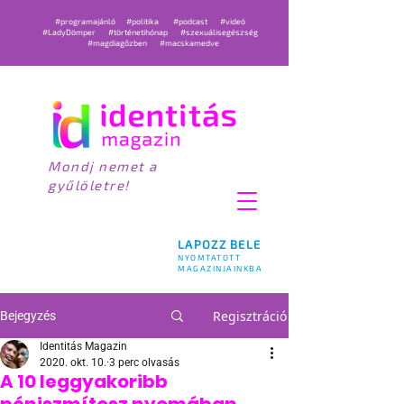
#programajánló
#politika
#podcast
#videó
#LadyDömper
#történetihónap
#szexuálisegészség
#magdiagőzben
#macskamedve
Mondj nemet a
gyűlöletre!
LAPOZZ BELE
NYOMTATOTT
MAGAZINJAINKBA
Regisztráció
Bejegyzés
Identitás Magazin
2020. okt. 10.
3 perc olvasás
A 10 leggyakoribb