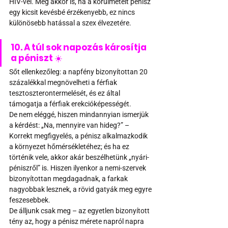
HIV-vel. Még akkor is, ha a körülmetélt pénisz 
egy kicsit kevésbé érzékenyebb, ez nincs 
különösebb hatással a szex élvezetére.
10. A túl sok napozás károsítja 
a péniszt 
☀️
Sőt ellenkezőleg: a napfény bizonyítottan 20 
százalékkal megnövelheti a férfiak 
tesztoszterontermelését, és ez által 
támogatja a férfiak erekcióképességét. 
De nem eléggé, hiszen mindannyian ismerjük 
a kérdést: „Na, mennyire van hideg?” – 
Korrekt megfigyelés, a pénisz alkalmazkodik 
a környezet hőmérsékletéhez; és ha ez 
történik vele, akkor akár beszélhetünk „nyári-
péniszről” is. Hiszen ilyenkor a nemi-szervek 
bizonyítottan megdagadnak, a farkak 
nagyobbak lesznek, a rövid gatyák meg egyre 
feszesebbek.
De álljunk csak meg – az egyetlen bizonyított 
tény az, hogy a pénisz mérete napról napra 