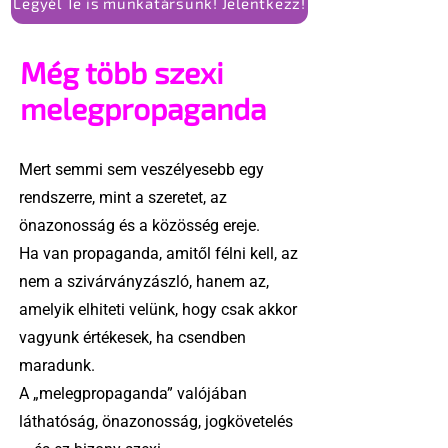
Legyél Te is munkatársunk! Jelentkezz!
Még több szexi
melegpropaganda
Mert semmi sem veszélyesebb egy
rendszerre, mint a szeretet, az
önazonosság és a közösség ereje.
Ha van propaganda, amitől félni kell, az
nem a szivárványzászló, hanem az,
amelyik elhiteti velünk, hogy csak akkor
vagyunk értékesek, ha csendben
maradunk.
A „melegpropaganda” valójában
láthatóság, önazonosság, jogkövetelés