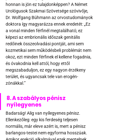
honnan is jön ez tulajdonképpen? A Német 
Urológusok Szakmai Szövetsége szóvivője, 
Dr. Wolfgang Bühmann az orvostudományok 
doktora így magyarázza ennek eredetét: „Ez 
a vonal minden férfinél megtalálható; ez 
képezi az embrionális időszak genitális 
redőinek összeolvadási pontját, ami sem 
kozmetikai sem működésbeli problémát nem 
okoz, ezt minden férfinek el kellene fogadnia, 
és óvakodnia kell attól, hogy ettől 
megszabaduljon, ez egy nagyon érzékeny 
terület, és ugyancsak tele van erogén-
zónákkal.” 
8. A szabályos pénisz 
nyílegyenes 
Badarság! Alig van nyílegyenes pénisz. 
Ellenkezőleg: egy kis ferdeség teljesen 
normális, már eleve azért is, mert a pénisz 
barlangos-testei nem egyforma hosszúak. 
Amikor erekció alkalmával ezek megtelnek 