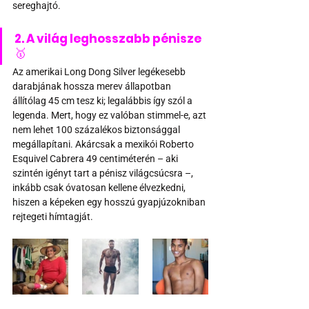
sereghajtó.
2. A világ leghosszabb pénisze 
🥇
Az amerikai Long Dong Silver legékesebb 
darabjának hossza merev állapotban 
állítólag 45 cm tesz ki; legalábbis így szól a 
legenda. Mert, hogy ez valóban stimmel-e, azt 
nem lehet 100 százalékos biztonsággal 
megállapítani. Akárcsak a mexikói Roberto 
Esquivel Cabrera 49 centiméterén – aki 
szintén igényt tart a pénisz világcsúcsra –, 
inkább csak óvatosan kellene élvezkedni, 
hiszen a képeken egy hosszú gyapjúzokniban 
rejtegeti hímtagját.