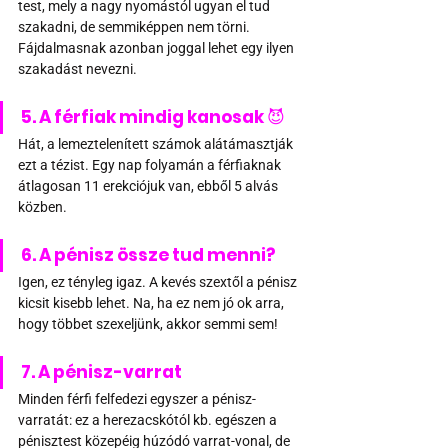
test, mely a nagy nyomástól ugyan el tud 
szakadni, de semmiképpen nem törni. 
Fájdalmasnak azonban joggal lehet egy ilyen 
szakadást nevezni.
5. A férfiak mindig kanosak 
😈
Hát, a lemeztelenített számok alátámasztják 
ezt a tézist. Egy nap folyamán a férfiaknak 
átlagosan 11 erekciójuk van, ebből 5 alvás 
közben.
6. A pénisz össze tud menni?
Igen, ez tényleg igaz. A kevés szextől a pénisz 
kicsit kisebb lehet. Na, ha ez nem jó ok arra, 
hogy többet szexeljünk, akkor semmi sem! 
7. A pénisz-varrat
Minden férfi felfedezi egyszer a pénisz-
varratát: ez a herezacskótól kb. egészen a 
pénisztest közepéig húzódó varrat-vonal, de 