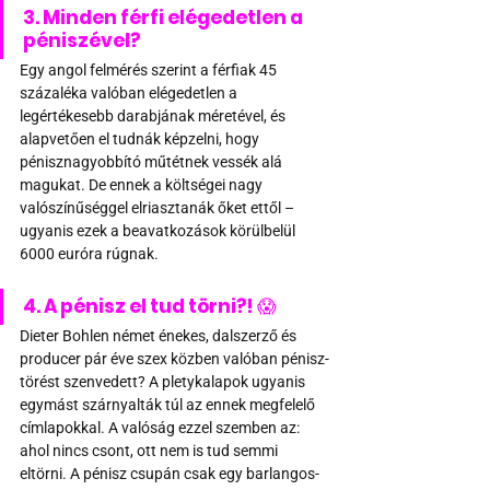
3. Minden férfi elégedetlen a 
péniszével?
Egy angol felmérés szerint a férfiak 45 
százaléka valóban elégedetlen a 
legértékesebb darabjának méretével, és 
alapvetően el tudnák képzelni, hogy 
pénisznagyobbító műtétnek vessék alá 
magukat. De ennek a költségei nagy 
valószínűséggel elriasztanák őket ettől – 
ugyanis ezek a beavatkozások körülbelül 
6000 euróra rúgnak.
4. A pénisz el tud törni?! 
😱
Dieter Bohlen német énekes, dalszerző és 
producer pár éve szex közben valóban pénisz-
törést szenvedett? A pletykalapok ugyanis 
egymást szárnyalták túl az ennek megfelelő 
címlapokkal. A valóság ezzel szemben az: 
ahol nincs csont, ott nem is tud semmi 
eltörni. A pénisz csupán csak egy barlangos-