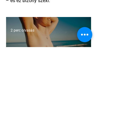
– és ez bizony szexi.
2 perc olvasás
A mellrákszűrésről senki sem beszél a
mellkasi műtétek után - pedig kellene
1 perc olvasás
Támogathatsz és ajánlhatsz: Te is
részt vehetsz a Pécs Pride
megvalósításában