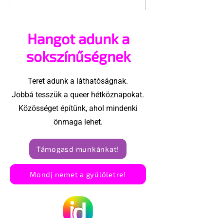
PlanetRomeo
London Pride
hivatalos dal
Hangot adunk a
sokszínűségnek
Teret adunk a láthatóságnak.
Jobbá tesszük a queer hétköznapokat.
Közösséget építünk, ahol mindenki
önmaga lehet.
Támogasd munkánkat!
Mondj nemet a gyűlöletre!