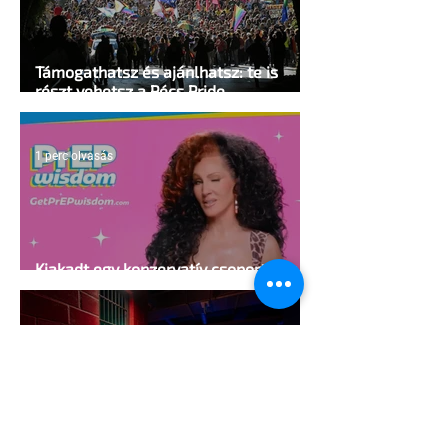
Támogathatsz és ajánlhatsz: te is
részt vehetsz a Pécs Pride
megvalósításában
1 perc olvasás
Kiakadt egy konzervatív csoport egy
HIV-megelőzésről szóló reklámon
5 perc olvasás
A cruising alaprajza - Építészeti