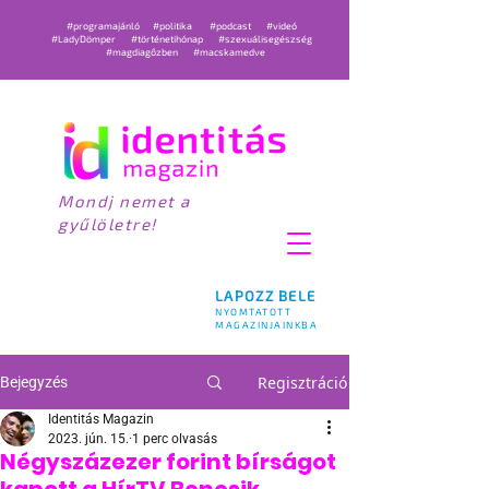
#programajánló
#politika
#podcast
#videó
#LadyDömper
#történetihónap
#szexuálisegészség
#magdiagőzben
#macskamedve
Mondj nemet a
gyűlöletre!
LAPOZZ BELE
NYOMTATOTT
MAGAZINJAINKBA
Regisztráció
Bejegyzés
Identitás Magazin
2023. jún. 15.
1 perc olvasás
Négyszázezer forint bírságot