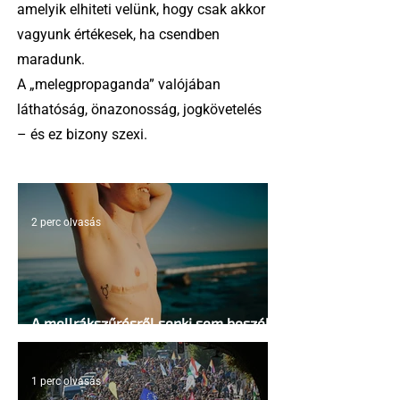
amelyik elhiteti velünk, hogy csak akkor
vagyunk értékesek, ha csendben
maradunk.
A „melegpropaganda” valójában
láthatóság, önazonosság, jogkövetelés
– és ez bizony szexi.
2 perc olvasás
A mellrákszűrésről senki sem beszél a
mellkasi műtétek után - pedig kellene
1 perc olvasás