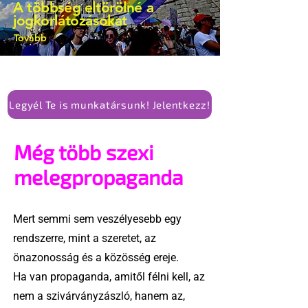
A többség eltörölné a
alkotmánymódosítását
jogkorlátozásokat
Tovább
Legyél Te is munkatársunk! Jelentkezz!
Még több szexi
melegpropaganda
Mert semmi sem veszélyesebb egy
rendszerre, mint a szeretet, az
önazonosság és a közösség ereje.
Ha van propaganda, amitől félni kell, az
nem a szivárványzászló, hanem az,