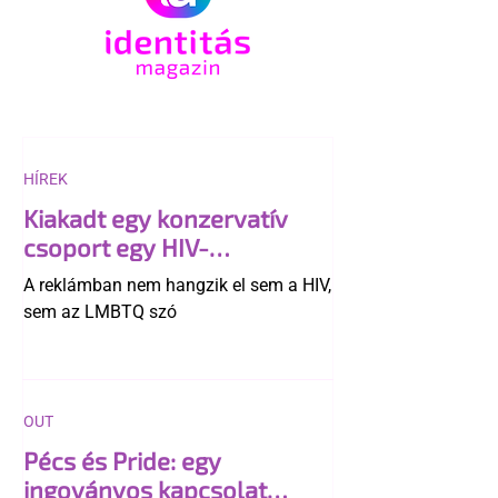
HÍREK
Kiakadt egy konzervatív
csoport egy HIV-
megelőzésről szóló
A reklámban nem hangzik el sem a HIV,
reklámon
sem az LMBTQ szó
OUT
Pécs és Pride: egy
ingoványos kapcsolat