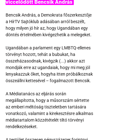
viccelődött Bencsik András 
Bencsik András, a Demokrata főszerkesztője 
a HírTV Sajtóklub adásában arról beszélt, 
hogy milyen jó hír az, hogy Ugandában egy 
döntés értelmében kivégezhetik a melegeket.
Ugandában a parlament egy LMBTQ-ellenes 
törvényt hozott, tehát a bubukat, ha 
összeházasodnak, kivégzik (...) akkor azt 
mondják erre az ugandaiak, hogy mi meg jól 
lenyakazzuk őket, hogyha itten próbálkoznak 
összeállni kettesével – fogalmazott Bencsik.
A Médiatanács az eljárás során 
megállapította, hogy a műsorszám sértette 
az emberi méltóság tiszteletben tartására 
vonatkozó, valamint a kirekesztésre alkalmas 
médiatartalom közzétételét tiltó törvényi 
rendelkezéseket. 
A testület összesen négyszázezer forintnyi 