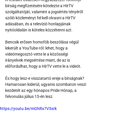
bírság megfizetésére kötelezte a HírTV 
szolgáltatóját, valamint a jogsértés tényéről 
szóló közleményt fel kell olvasni a HírTV 
adásában, és a televízió honlapjának 
nyitóoldalán is köteles közzétenni azt.
Bencsik erősen homofób beszólása végül 
lekerült a YouTube-ról: lehet, hogy a 
videómegosztó vette le a közösségi 
irányelvek megsértése miatt, de az is 
előfordulhat, hogy a HírTV vette le a videót.
És hogy lesz-e visszatartó ereje a bírságnak? 
Hamarosan kiderül, ugyanis szombaton veszi 
kezdetét az egy hónapos Pride Hónap, a 
felvonulás július 15-én lesz.
https://youtu.be/mGhRx7V3xrk