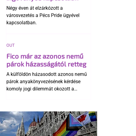
története
Négy éven át elzárkózott a
városvezetés a Pécs Pride ügyével
kapcsolatban.
OUT
Fico már az azonos nemű
párok házasságától retteg
A külföldön házasodott azonos nemű
párok anyakönyvezésének kérdése
komoly jogi dilemmát okozott a
szlovák belügynek, miközben Robert
Fico szerint az alkotmány
egyértelműen tiltja a házasságuk
elismerését. Közben az ellenzéken belül
is vita robbant ki arról, hogy vissza
kellene-e vonni a kormány konzervatív