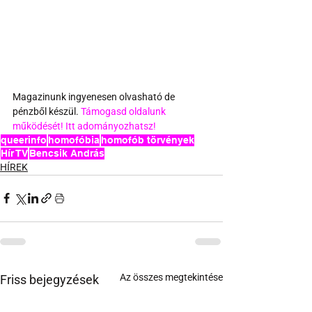
Magazinunk ingyenesen olvasható de 
pénzből készül. 
Támogasd oldalunk 
működését! Itt adományozhatsz!
queerinfo
homofóbia
homofób törvények
Hír TV
Bencsik András
HÍREK
Az összes megtekintése
Friss bejegyzések