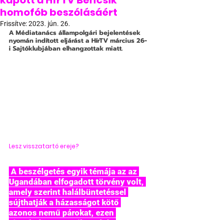
kapott a HírTV Bencsik
homofób beszólásáért
Frissítve:
2023. jún. 26.
A Médiatanács állampolgári bejelentések 
nyomán indított eljárást a HírTV március 26-
i Sajtóklubjában elhangzottak miatt. 
Lesz visszatartó ereje?
 A beszélgetés egyik témája az az 
Ugandában elfogadott törvény volt, 
amely szerint halálbüntetéssel 
sújthatják a házasságot kötő 
azonos nemű párokat, ezen 