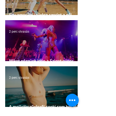
Egy amerikai lelkész szerint a női
kosárlabda transzneműséghez vezet
2 perc olvasás
Miket nézzünk idén a Sziget queer
sátrában?
2 perc olvasás
A mellrákszűrésről senki sem beszél a
mellkasi műtétek után - pedig kellene