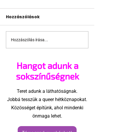
Hozzászólások
Hozzászólás írása...
Miket nézzünk idén a
A mellrákszűr
Sziget queer
senki sem bes
sátrában?
mellkasi műt
Hangot adunk a
után - pedig 
sokszínűségnek
Teret adunk a láthatóságnak.
Jobbá tesszük a queer hétköznapokat.
Közösséget építünk, ahol mindenki
önmaga lehet.