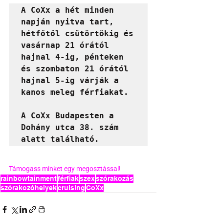
A CoXx a hét minden 
napján nyitva tart, 
hétfőtől csütörtökig és 
vasárnap 21 órától 
hajnal 4-ig, pénteken 
és szombaton 21 órától 
hajnal 5-ig várják a 
kanos meleg férfiakat. 

A CoXx Budapesten a 
Dohány utca 38. szám 
alatt található.
Támogass minket egy megosztással!
rainbowtainment
férfiak
szex
szórakozás
szórakozóhelyek
cruising
CoXx