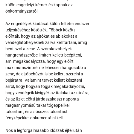
külön engedélyt kérnek és kapnak az 
önkormányzattól.
Az engedélyek kiadását külön feltételrendszer 
teljesítéséhez kötötték. Többek között 
előírták, hogy az ajtókat és ablakokat a 
vendéglátóhelyeknek zárva kell tartani, amíg 
bent szól a zene. A szórakozóhelyek 
hangrendszerébe limitert kellett beépíteni, 
ami megakadályozza, hogy egy előírt 
maximumszintnél ne lehessen hangosabb a 
zene, de ajtóbehúzót is be kellett szerelni a 
bejáratra. Valamint tervet kellett készíteni 
arról, hogy hogyan fogják megakadályozni, 
hogy vendégeik kivigyék az italokat az utcára, 
és az üzlet előtti járdaszakaszt naponta 
magasnyomású takarítógéppel kell 
takarítani, és az összes takarítást 
fényképekkel dokumentálni kell.
Nos a legforgalmasabb időszak éjfél után 