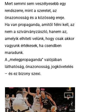
Mert semmi sem veszélyesebb egy
rendszerre, mint a szeretet, az
önazonosság és a közösség ereje.
Ha van propaganda, amitől félni kell, az
nem a szivárványzászló, hanem az,
amelyik elhiteti velünk, hogy csak akkor
vagyunk értékesek, ha csendben
maradunk.
A „melegpropaganda” valójában
láthatóság, önazonosság, jogkövetelés
– és ez bizony szexi.
2 perc olvasás