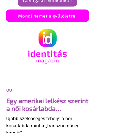
Támogasd munkánkat!
Mondj nemet a gyűlöletre!
OUT
Egy amerikai lelkész szerint
a női kosárlabda
transzneműséghez vezet
Újabb szélsőséges téboly: a női
kosárlabda mint a „transzneműség
kapuja”