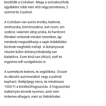
kezdődik a CoXxban. Maga a szórakozóhely 
egyébként több mint 400 négyzetméteres, 2 
szinttel és 3 pulttal.
A CoXxban van autós erotika, kabinok, 
sötétszoba, börtönszektor, wet room, sm-
szektor, valamint sling szoba, és hardcore 
filmeket vetítenek minden teremben, így 
mindenki megtalálhatja a saját érdeklődési 
körének megfelelő műfajt. A dohányosok 
részére külön dohányzóhelyiség van 
kialakítva. Ezen kívül van öltöző, széf és 
ingyenes wifi-szolgáltatás is.
A személyzet kedves, és segítőkész. Óvszer 
és síkosító automatából, vagy a pultnál 
kapható. Belépőjegy nincs, és mindössze 
1000 Ft a kötelezőfogyasztás. A fogyasztást 
italkártyán követik nyomon, amit nem 
érdemes elhagyni, mert az felárköteles.