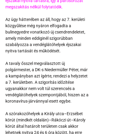
éjszakai nyitva tartásra, így a partisorozat 
megszakítás nélkül folytatódik.
Az ügy hátterében az áll, hogy az 7. kerületi 
közgyűlése még nyáron elfogadta a 
bulinegyedre vonatkozó új csendrendeletet, 
amely minden eddiginél szigorúbban 
szabályozza a vendéglátóhelyek éjszakai 
nyitva tartását és működését.
A tavaly ősszel megválasztott új 
polgármester, a DK-s Niedermüller Péter, már 
a kampányban azt ígérte, rendezi a helyzetet 
a 7. kerületben. A szigorítás időzítése 
ugyanakkor nem volt túl szerencsés a 
vendéglátóhelyek szempontjából, hiszen az a 
koronavírus-járvánnyal esett egybe.
A szórakozóhelyek a Király utca–Erzsébet 
körút (mindkét oldalán)–Rákóczi út–Károly 
körút által határolt területen csak akkor 
lehetnek nyitva 24 és 6 óra között, ha erre 