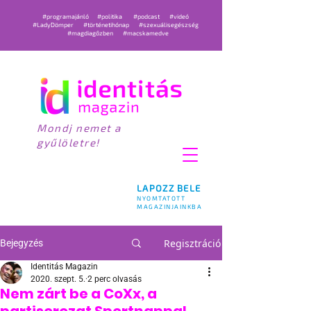
#programajánló
#politika
#podcast
#videó
#LadyDömper
#történetihónap
#szexuálisegészség
#magdiagőzben
#macskamedve
Mondj nemet a
gyűlöletre!
LAPOZZ BELE
NYOMTATOTT
MAGAZINJAINKBA
Regisztráció
Bejegyzés
Identitás Magazin
2020. szept. 5.
2 perc olvasás
Nem zárt be a CoXx, a