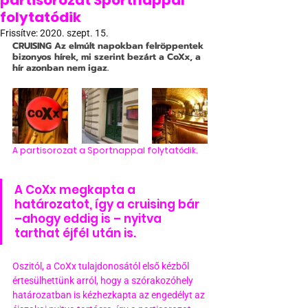
partisorozat Sportnappal
folytatódik
Frissítve:
2020. szept. 15.
CRUISING
 Az elmúlt napokban felröppentek 
bizonyos hírek, mi szerint bezárt a CoXx, a 
hír azonban nem igaz.
A partisorozat a Sportnappal folytatódik.
A CoXx megkapta a 
határozatot, így a cruising bár 
–ahogy eddig is – nyitva 
tarthat éjfél után is.
Oszitól, a CoXx tulajdonosától első kézből 
értesülhettünk arról, hogy a szórakozóhely 
határozatban is kézhezkapta az engedélyt az 