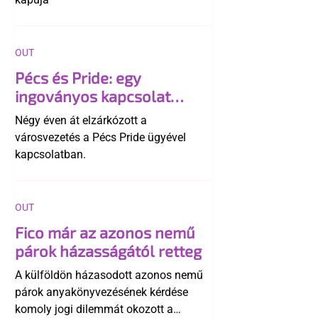
OUT
Pécs és Pride: egy
ingoványos kapcsolat
története
Négy éven át elzárkózott a
városvezetés a Pécs Pride ügyével
kapcsolatban.
OUT
Fico már az azonos nemű
párok házasságától retteg
A külföldön házasodott azonos nemű
párok anyakönyvezésének kérdése
komoly jogi dilemmát okozott a