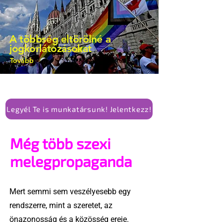
A többség eltörölné a
jogkorlátozásokat
Tovább
Legyél Te is munkatársunk! Jelentkezz!
Még több szexi
melegpropaganda
Mert semmi sem veszélyesebb egy
rendszerre, mint a szeretet, az
önazonosság és a közösség ereje.