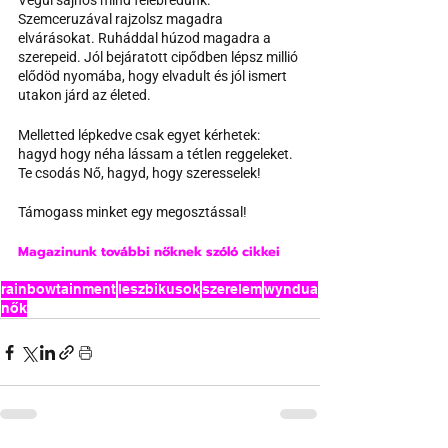
Végül sajnos mind felébredünk. 
Szemceruzával rajzolsz magadra 
elvárásokat. Ruháddal húzod magadra a 
szerepeid. Jól bejáratott cipődben lépsz millió 
elődöd nyomába, hogy elvadult és jól ismert 
utakon járd az életed.
Melletted lépkedve csak egyet kérhetek: 
hagyd hogy néha lássam a tétlen reggeleket. 
Te csodás Nő, hagyd, hogy szeresselek!
Támogass minket egy megosztással!
Magazinunk további nőknek szóló cikkei
rainbowtainment
leszbikusok
szerelem
wyndua
nők