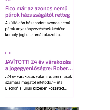
Fico már az azonos nemű
párok házasságától retteg
A külföldön házasodott azonos nemű
párok anyakönyvezésének kérdése
komoly jogi dilemmát okozott a
szlovák belügynek, miközben Robert
Fico szerint az alkotmány
egyértelműen tiltja a házasságuk
OUT
elismerését. Közben az ellenzéken belül
JAVÍTOTT! 24 év várakozás
is vita robbant ki arról, hogy vissza
a jogegyenlőségre: Robert
kellene-e vonni a kormány konzervatív
Biedroń megindító üzenete
alkotmánymódosítását
„24 év várakozás valamire, ami mások
a lengyel bejegyzett
számára magától értetődő.”– írta
élettársi kapcsolatokért
Biedroń a július közepén közzétett
bejegyzésben.