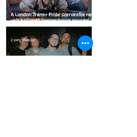
A London Trans+ Pride szervezője nem
volt hajlandó ünnepségnek nevezni az
eseményt- a BBC ezért törölte vele az
interjút
2 perc olvasás
Kényszerű száműzetésben az orosz
LMBTQ+ sajtó utolsó nagy hangja
2 perc olvasás
Pécs és Pride: egy ingoványos
kapcsolat története