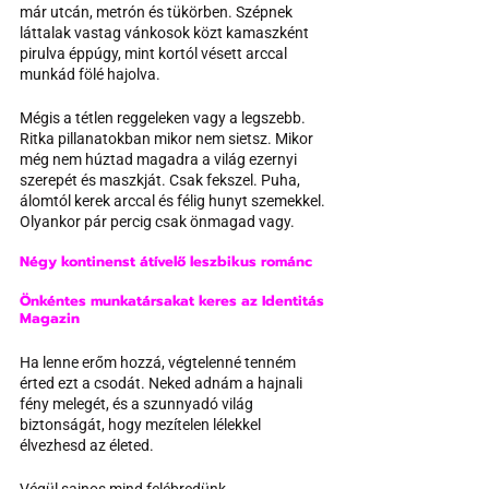
már utcán, metrón és tükörben. Szépnek 
láttalak vastag vánkosok közt kamaszként 
pirulva éppúgy, mint kortól vésett arccal 
munkád fölé hajolva.
Mégis a tétlen reggeleken vagy a legszebb. 
Ritka pillanatokban mikor nem sietsz. Mikor 
még nem húztad magadra a világ ezernyi 
szerepét és maszkját. Csak fekszel. Puha, 
álomtól kerek arccal és félig hunyt szemekkel. 
Olyankor pár percig csak önmagad vagy.
Négy kontinenst átívelő leszbikus románc
Önkéntes munkatársakat keres az Identitás 
Magazin
Ha lenne erőm hozzá, végtelenné tenném 
érted ezt a csodát. Neked adnám a hajnali 
fény melegét, és a szunnyadó világ 
biztonságát, hogy mezítelen lélekkel 
élvezhesd az életed.