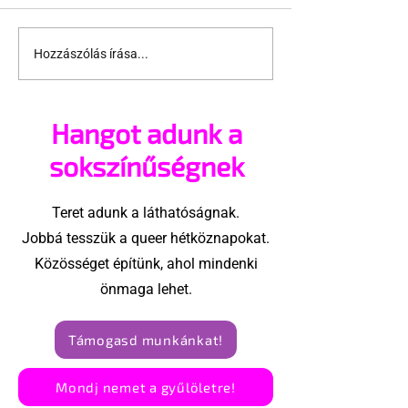
Hozzászólás írása...
Három meleg apa és
Leszbikus a
egy bébi
nagymamám
Hangot adunk a
sokszínűségnek
Teret adunk a láthatóságnak.
Jobbá tesszük a queer hétköznapokat.
Közösséget építünk, ahol mindenki
önmaga lehet.
Támogasd munkánkat!
Mondj nemet a gyűlöletre!