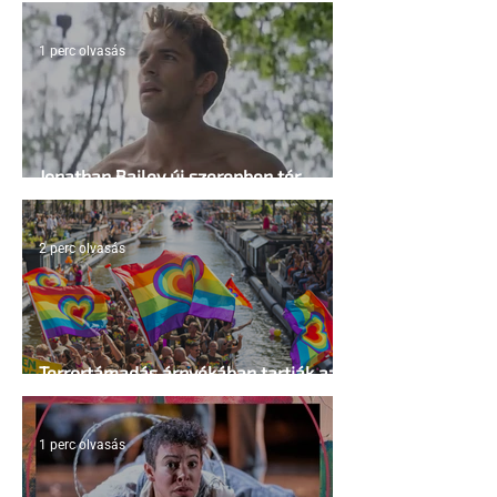
1 perc olvasás
Jonathan Bailey új szerepben tér
vissza
2 perc olvasás
Terrortámadás árnyékában tartják az
idei WorldPride-ot Amszterdamban
1 perc olvasás