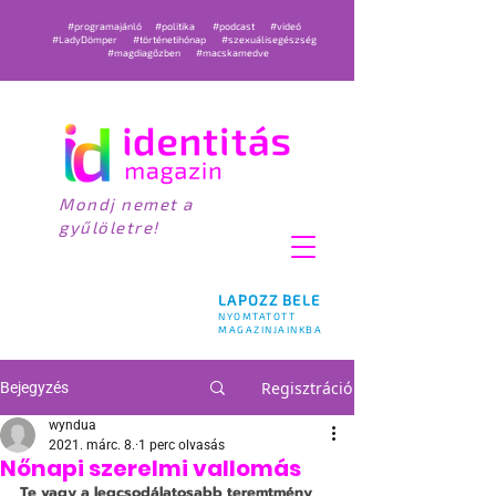
#programajánló
#politika
#podcast
#videó
#LadyDömper
#történetihónap
#szexuálisegészség
#magdiagőzben
#macskamedve
Mondj nemet a
gyűlöletre!
LAPOZZ BELE
NYOMTATOTT
MAGAZINJAINKBA
Regisztráció
Bejegyzés
wyndua
2021. márc. 8.
1 perc olvasás
Nőnapi szerelmi vallomás
Te vagy a legcsodálatosabb teremtmény 