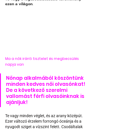
ezen a világon.
Ma a nők iránti tisztelet és megbecsülés 
napja van
Nőnap alkalmából köszöntünk 
minden kedves női olvasónkat! 
De a következő szerelmi 
vallomást férfi olvasóinknak is 
ajánljuk!
Te vagy minden véglet, és az arany középút. 
Ezer változó érzelem forrongó óceánja és a 
nyugodt sziget a vízszint felett. Csodáltalak 