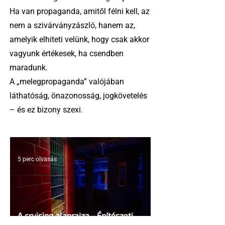
Ha van propaganda, amitől félni kell, az
nem a szivárványzászló, hanem az,
amelyik elhiteti velünk, hogy csak akkor
vagyunk értékesek, ha csendben
maradunk.
A „melegpropaganda” valójában
láthatóság, önazonosság, jogkövetelés
– és ez bizony szexi.
5 perc olvasás
A cruising alaprajza - Építészeti
irányelvek a vágy maximalizálására